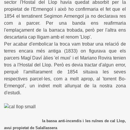
sector l'Hostal del Llop havia quedat absorbit per la
propietat de l'Ermengol i això ho confirmaria el fet que el
1854 el terratinent Segimon Armengol ja no declarava res
com a parcer. Per una banda ens reafirmaria
l'emplaçament de la barraca trobada, però per l'altra ens
descartaria cap lligam amb el renom 'Llop'.
Per acabar d'embolicar la troca vam trobar una relació de
terres encara més antiga (1833) on figurava que els
parcers Magí Daví àlies 'el muxi' i el Mariano Rovira tenien
tros a l'Hostal del Llop. Però es devia tractar d'algun error,
perquè l'amillarament de 1854 situava les seves
respectives parcel·les, com a molt aprop, al 'torrent Bo-
Ermengol', un indret molt allunyat de la nostra zona
d'estudi.
la bassa anti-incendis i les ruïnes de cal Llop,
avui propietat de Salallassera