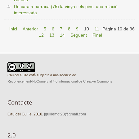
De cara a barraca (75) la vinya i els pins, una relació
interessada
Inici
Anterior
5
6
7
8
9
10
11
Pàgina 10 de 96
12
13
14
Següent
Final
Cau del Guille està subjecta a una llicència de
Reconeixement-NoComercial 4.0 Internacional de Creative Commons
Contacte
Cau del Guille. 2016.
jguillemot23@gmail.com
2.0