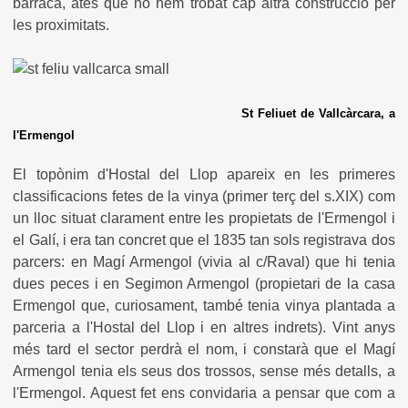
barraca, atès que no hem trobat cap altra construcció per
les proximitats.
St Feliuet de Vallcàrcara, a
l'Ermengol
El topònim d'Hostal del Llop apareix en les primeres
classificacions fetes de la vinya (primer terç del s.XIX) com
un lloc situat clarament entre les propietats de l'Ermengol i
el Galí, i era tan concret que el 1835 tan sols registrava dos
parcers: en Magí Armengol (vivia al c/Raval) que hi tenia
dues peces i en Segimon Armengol (propietari de la casa
Ermengol que, curiosament, també tenia vinya plantada a
parceria a l'Hostal del Llop i en altres indrets). Vint anys
més tard el sector perdrà el nom, i constarà que el Magí
Armengol tenia els seus dos trossos, sense més detalls, a
l'Ermengol. Aquest fet ens convidaria a pensar que com a