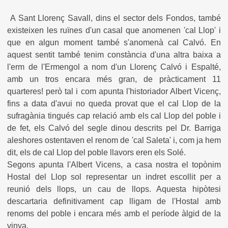
A Sant Llorenç Savall, dins el sector dels Fondos, també
existeixen les ruïnes d'un casal que anomenen 'cal Llop' i
que en algun moment també s'anomenà cal Calvó. En
aquest sentit també tenim constància d'una altra baixa a
l'erm de l'Ermengol a nom d'un Llorenç Calvó i Espalté,
amb un tros encara més gran, de pràcticament 11
quarteres! però tal i com apunta l'historiador Albert Vicenç,
fins a data d'avui no queda provat que el cal Llop de la
sufragània tingués cap relació amb els cal Llop del poble i
de fet, els Calvó del segle dinou descrits pel Dr. Barriga
aleshores ostentaven el renom de 'cal Saleta' i, com ja hem
dit, els de cal Llop del poble llavors eren els Solé.
Segons apunta l'Albert Vicens, a casa nostra el topònim
Hostal del Llop sol representar un indret escollit per a
reunió dels llops, un cau de llops. Aquesta hipòtesi
descartaria definitivament cap lligam de l'Hostal amb
renoms del poble i encara més amb el període àlgid de la
vinya.