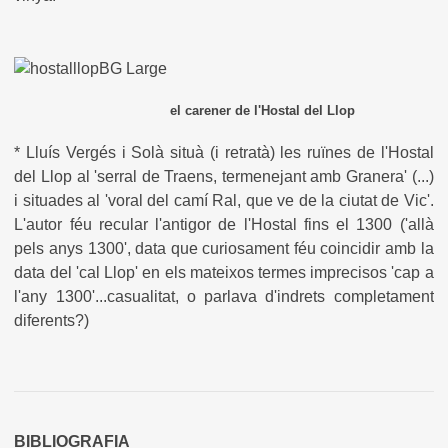
el carener de l'Hostal del Llop
* Lluís Vergés i Solà situà (i retratà) les ruïnes de l'Hostal
del Llop al 'serral de Traens, termenejant amb Granera' (...)
i situades al 'voral del camí Ral, que ve de la ciutat de Vic'.
L'autor féu recular l'antigor de l'Hostal fins el 1300 ('allà
pels anys 1300', data que curiosament féu coincidir amb la
data del 'cal Llop' en els mateixos termes imprecisos 'cap a
l'any 1300'...casualitat, o parlava d'indrets completament
diferents?)
BIBLIOGRAFIA