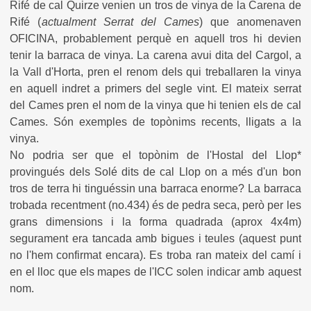
Rifé de cal Quirze venien un tros de vinya de la Carena de
Rifé (
actualment Serrat del Cames
) que anomenaven
OFICINA, probablement perquè en aquell tros hi devien
tenir la barraca de vinya. La carena avui dita del Cargol, a
la Vall d'Horta, pren el renom dels qui treballaren la vinya
en aquell indret a primers del segle vint. El mateix serrat
del Cames pren el nom de la vinya que hi tenien els de cal
Cames. Són exemples de topònims recents, lligats a la
vinya.
No podria ser que el topònim de l'Hostal del Llop*
provingués dels Solé dits de cal Llop on a més d'un bon
tros de terra hi tinguéssin una barraca enorme? La barraca
trobada recentment (no.434) és de pedra seca, però per les
grans dimensions i la forma quadrada (aprox 4x4m)
segurament era tancada amb bigues i teules (aquest punt
no l'hem confirmat encara). Es troba ran mateix del camí i
en el lloc que els mapes de l'ICC solen indicar amb aquest
nom.