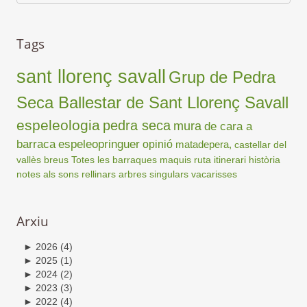
Tags
sant llorenç savall
Grup de Pedra
Seca Ballestar de Sant Llorenç Savall
espeleologia
pedra seca
mura
de cara a
barraca
espeleopringuer
opinió
matadepera,
castellar del
vallès
breus
Totes les barraques
maquis
ruta
itinerari
història
notes als sons
rellinars
arbres singulars
vacarisses
Arxiu
►
2026
(4)
►
2025
(1)
►
2024
(2)
►
2023
(3)
►
2022
(4)