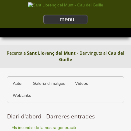
menu
Recerca a
Sant Llorenç del Munt
- Benvinguts al
Cau del
Guille
Autor
Galeria d'imatges
Vídeos
WebLinks
Diari d'abord - Darreres entrades
Els incendis de la nostra generació