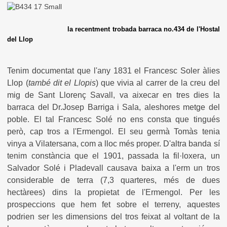
la recentment trobada barraca no.434 de l'Hostal
del Llop
Tenim documentat que l'any 1831 el Francesc Soler àlies
Llop (
també dit el Llopis
) que vivia al carrer de la creu del
mig de Sant Llorenç Savall, va aixecar en tres dies la
barraca del Dr.Josep Barriga i Sala, aleshores metge del
poble. El tal Francesc Solé no ens consta que tingués
però, cap tros a l'Ermengol. El seu germà Tomàs tenia
vinya a Vilatersana, com a lloc més proper. D'altra banda sí
tenim constància que el 1901, passada la fil·loxera, un
Salvador Solé i Pladevall causava baixa a l'erm un tros
considerable de terra (7,3 quarteres, més de dues
hectàrees) dins la propietat de l'Ermengol. Per les
prospeccions que hem fet sobre el terreny, aquestes
podrien ser les dimensions del tros feixat al voltant de la