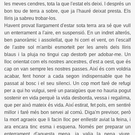
les meves cendres, tota la que l'estat els deixi. I després un
bon tou de terra a sobre, que ja l'hauré deixat presta. Els
lliris ja sabreu trobar-los.
Havent provat llargament d'estar sota terra ara sé que vull
un enterrament a l'aire, en suspensió. En un indret alterós,
ben panoràmic i assolellat, que hi corri el vent, on l'escalf
de l'astre sol m'arribi esmorteït per les arrels dels lliris
blaus i la pluja no tingui cap destorb per adobar-me. Un
lloc orientat com els nostres ancestres, d'est a oest, que és
cap on van sempre les nostres passes. Així és com voldria
acabar, fent honor a cada segon indispensable que he
passat al bosc i el seu silenci. Un cop mort faré de refugi
per a qui ho vulgui, seré un paraigües que no hauria pogut
sostenir en vida perquè la vida desborda, vessa i regalima,
que per això mateix és vida. Així estirat, fet pols, em sentiré
millor i faré més bon servei al comú. Diga'm previsor, però
la mort agraeix que li facin lloc per enllestir aviat la feina, i
ara encara tinc esma i esquena. Només per preparar un
enterrament d'aquesta mena, ja valia la pena viure.