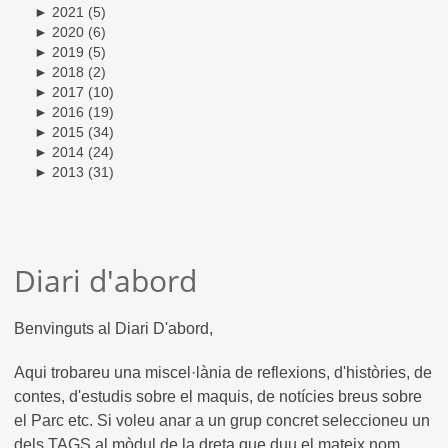
►
2021
(5)
►
2020
(6)
►
2019
(5)
►
2018
(2)
►
2017
(10)
►
2016
(19)
►
2015
(34)
►
2014
(24)
►
2013
(31)
Diari d'abord
Benvinguts al Diari D'abord,
Aqui trobareu una miscel·lània de reflexions, d'històries, de
contes, d'estudis sobre el maquis, de notícies breus sobre
el Parc etc. Si voleu anar a un grup concret seleccioneu un
dels TAGS al mòdul de la dreta que duu el mateix nom.