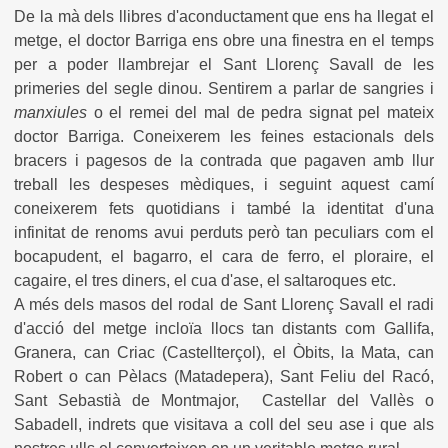
De la mà dels llibres d'aconductament que ens ha llegat el
metge, el doctor Barriga ens obre una finestra en el temps
per a poder llambrejar el Sant Llorenç Savall de les
primeries del segle dinou. Sentirem a parlar de sangries i
manxiules
o el remei del mal de pedra signat pel mateix
doctor Barriga. Coneixerem les feines estacionals dels
bracers i pagesos de la contrada que pagaven amb llur
treball les despeses mèdiques, i seguint aquest camí
coneixerem fets quotidians i també la identitat d'una
infinitat de renoms avui perduts però tan peculiars com el
bocapudent, el bagarro, el cara de ferro, el ploraire, el
cagaire, el tres diners, el cua d'ase, el saltaroques etc.
A més dels masos del rodal de Sant Llorenç Savall el radi
d'acció del metge incloïa llocs tan distants com Gallifa,
Granera, can Criac (Castellterçol), el Òbits, la Mata, can
Robert o can Pèlacs (Matadepera), Sant Feliu del Racó,
Sant Sebastià de Montmajor, Castellar del Vall
ès o
Sabadell, indrets que visitava a coll del seu ase i que als