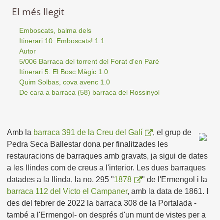
El més llegit
Emboscats, balma dels
Itinerari 10. Emboscats! 1.1
Autor
5/006 Barraca del torrent del Forat d'en Paré
Itinerari 5. El Bosc Màgic 1.0
Quim Solbas, cova avenc 1.0
De cara a barraca (58) barraca del Rossinyol
Amb la
barraca 391 de la Creu del Galí
, el grup de
Pedra Seca Ballestar dona per finalitzades les
restauracions de barraques amb gravats, ja sigui de dates
a les llindes com de creus a l'interior. Les dues barraques
datades a la llinda, la no. 295 "
1878
" de l'Ermengol i la
barraca 112 del Victo el Campaner
, amb la data de 1861. I
des del febrer de 2022 la barraca 308 de la Portalada -
també a l'Ermengol- on després d'un munt de vistes per a