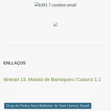
ENLLAÇOS
Itinerari 13. Marató de Barraques i Casucs 1.1
{play}images/stories/mp3/flickr.mp3{/play}
Grup de Pedra Seca Ballestar de Sant Llorenç Savall