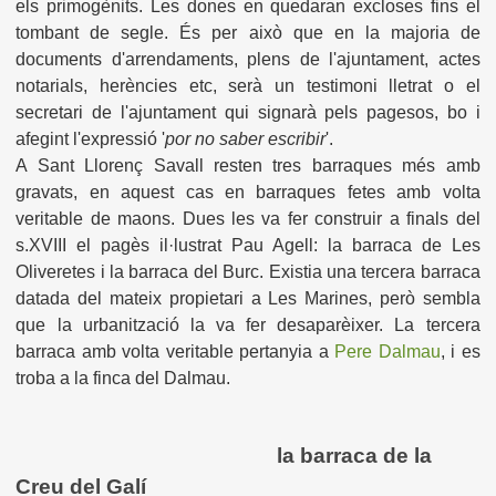
els primogènits. Les dones en quedaran excloses fins el
tombant de segle. És per això que en la majoria de
documents d'arrendaments, plens de l'ajuntament, actes
notarials, herències etc, serà un testimoni lletrat o el
secretari de l'ajuntament qui signarà pels pagesos, bo i
afegint l'expressió '
por no saber escribir
'.
A Sant Llorenç Savall resten tres barraques més amb
gravats, en aquest cas en barraques fetes amb volta
veritable de maons. Dues les va fer construir a finals del
s.XVIII el pagès il·lustrat Pau Agell: la barraca de Les
Oliveretes i la barraca del Burc. Existia una tercera barraca
datada del mateix propietari a Les Marines, però sembla
que la urbanització la va fer desaparèixer. La tercera
barraca amb volta veritable pertanyia a
Pere Dalmau
, i es
troba a la finca del Dalmau.
la barraca de la
Creu del Galí