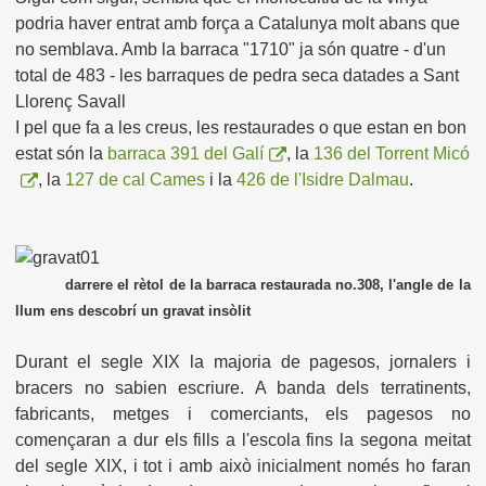
podria haver entrat amb força a Catalunya molt abans que
no semblava. Amb la barraca "1710" ja són quatre - d'un
total de 483 - les barraques de pedra seca datades a Sant
Llorenç Savall
I pel que fa a les creus, les restaurades o que estan en bon
estat són la
barraca 391 del Galí
, la
136 del Torrent Micó
, la
127 de cal Cames
i la
426 de l'Isidre Dalmau
.
darrere el rètol de la barraca restaurada no.308, l'angle de la
llum ens descobrí un gravat insòlit
Durant el segle XIX la majoria de pagesos, jornalers i
bracers no sabien escriure. A banda dels terratinents,
fabricants, metges i comerciants, els pagesos no
començaran a dur els fills a l'escola fins la segona meitat
del segle XIX, i tot i amb això inicialment només ho faran