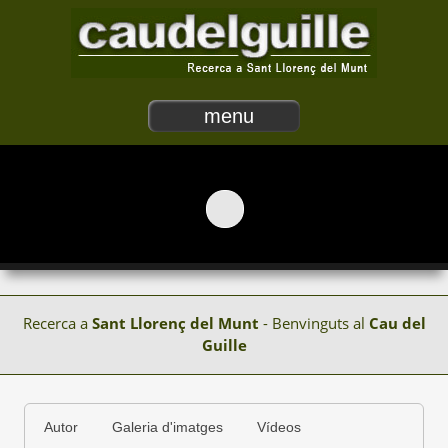
menu
Recerca a
Sant Llorenç del Munt
- Benvinguts al
Cau del
Guille
Autor
Galeria d'imatges
Vídeos