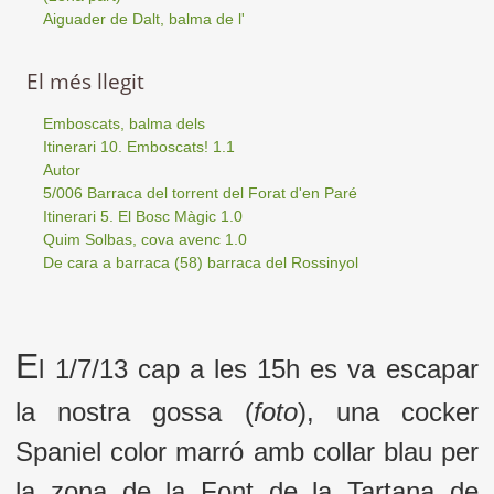
Aiguader de Dalt, balma de l'
El més llegit
Emboscats, balma dels
Itinerari 10. Emboscats! 1.1
Autor
5/006 Barraca del torrent del Forat d'en Paré
Itinerari 5. El Bosc Màgic 1.0
Quim Solbas, cova avenc 1.0
De cara a barraca (58) barraca del Rossinyol
E
l 1/7/13 cap a les 15h es va escapar
la nostra gossa (
foto
), una cocker
Spaniel color marró amb collar blau per
la zona de la Font de la Tartana de