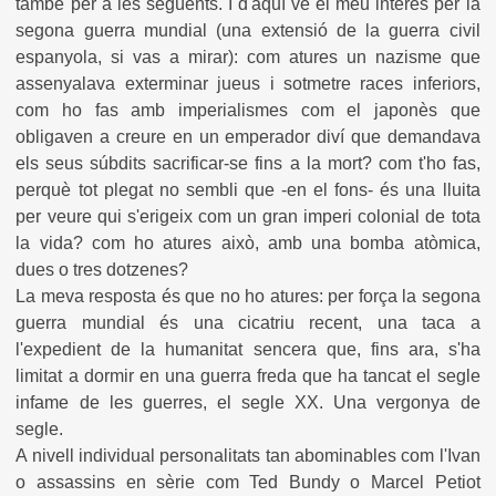
també per a les següents. I d'aquí ve el meu interès per la
segona guerra mundial (una extensió de la guerra civil
espanyola, si vas a mirar): com atures un nazisme que
assenyalava exterminar jueus i sotmetre races inferiors,
com ho fas amb imperialismes com el japonès que
obligaven a creure en un emperador diví que demandava
els seus súbdits sacrificar-se fins a la mort? com t'ho fas,
perquè tot plegat no sembli que -en el fons- és una lluita
per veure qui s'erigeix com un gran imperi colonial de tota
la vida? com ho atures això, amb una bomba atòmica,
dues o tres dotzenes?
La meva resposta és que no ho atures: per força la segona
guerra mundial és una cicatriu recent, una taca a
l'expedient de la humanitat sencera que, fins ara, s'ha
limitat a dormir en una guerra freda que ha tancat el segle
infame de les guerres, el segle XX. Una vergonya de
segle.
A nivell individual personalitats tan abominables com l'Ivan
o assassins en sèrie com Ted Bundy o Marcel Petiot