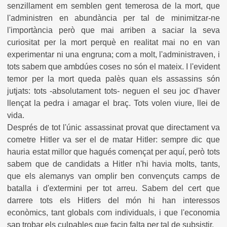
senzillament em semblen gent temerosa de la mort, que
l'administren en abundància per tal de minimitzar-ne
l'importància però que mai arriben a saciar la seva
curiositat per la mort perquè en realitat mai no en van
experimentar ni una engruna; com a molt, l'administraven, i
tots sabem que ambdúes coses no són el mateix. I l'evident
temor per la mort queda palès quan els assassins són
jutjats: tots -absolutament tots- neguen el seu joc d'haver
llençat la pedra i amagar el braç. Tots volen viure, llei de
vida.
Després de tot l'únic assassinat provat que directament va
cometre Hitler va ser el de matar Hitler: sempre dic que
hauria estat millor que hagués començat per aquí, però tots
sabem que de candidats a Hitler n'hi havia molts, tants,
que els alemanys van omplir ben convençuts camps de
batalla i d'extermini per tot arreu. Sabem del cert que
darrere tots els Hitlers del món hi han interessos
econòmics, tant globals com individuals, i que l'economia
sap trobar els culpables que facin falta per tal de subsistir.