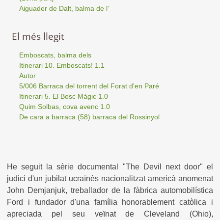
Aiguader de Dalt, balma de l'
El més llegit
Emboscats, balma dels
Itinerari 10. Emboscats! 1.1
Autor
5/006 Barraca del torrent del Forat d'en Paré
Itinerari 5. El Bosc Màgic 1.0
Quim Solbas, cova avenc 1.0
De cara a barraca (58) barraca del Rossinyol
He seguit la sèrie documental "The Devil next door" el
judici d'un jubilat ucraïnès nacionalitzat americà anomenat
John Demjanjuk, treballador de la fàbrica automobilística
Ford i fundador d'una família honorablement catòlica i
apreciada pel seu veïnat de Cleveland (Ohio),