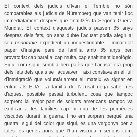
El context dels judicis d'Ivan el Terrible no són
comparables als judicis de Nüremberg que van tenir lloc
immediatament després que finalitzés la Segona Guerra
Mundial. El context d'aquests judicis passen 35 anys
després dels fets, on sens dubte l'acusat podia afegir al
seu
honorable
expedient un inqüestionable i immaculat
paper d'insigne pare de família amb 35 anys ben
provatoris: cap baralla, cap multa, cap enaltiment ideològic.
Sigui com sigui, sembla ben palès que l'acusat era prop
dels fets dels quals se l'acusaven i així constava en el full
d'immigració que voluntàriament ell mateix va signar en
entrar als EUA. La família de l'acusat nega saber res
d'aquest possible passat turbulent, cosa que tampoc
sorpren: la major part de soldats americans tampoc va
explicar a les famílies cap ni una de les peripècies
viscudes durant la guerra. I no em sorpren perquè una
guerra, sigui del color que sigui, és una vergonya per a
totes les generacions que l'han viscuda, i segons com,