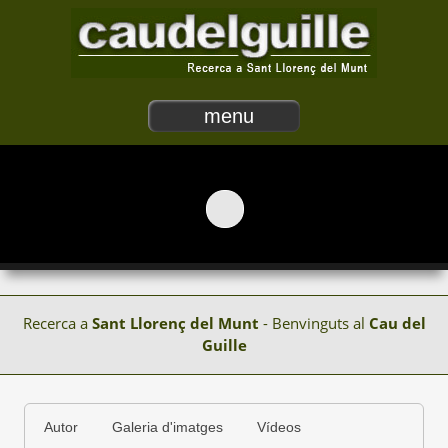
menu
Recerca a
Sant Llorenç del Munt
- Benvinguts al
Cau del
Guille
Autor
Galeria d'imatges
Vídeos