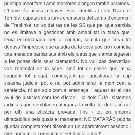
principalment fornit amb membres d'origen també ucraïnès.
L'home és acusat d'haver estat identificat com l'Ivan el
Terrible, capatàs dels forns crematoris del camp d'extermini
de Treblinka, un soldat ras de les SS que pel que sembla
no es limitava a gestionar amb amabilitat la tasca que
tenia encomanada: ben al contrari, sembla que fins i tot
donava l'impressió que gaudia de la seva posició i cometia
tota mena de barbaritats amb els jueus que s'amuntegaven
a les portes dels seus crematoris. No vull pas desvetllar-
vos l'entrellat de la sèrie, sinó tot de coses que m'ha
suggerit tot plegat, començant per qüestionar si cap
sistema judicial pot o no pot administrar la mort com a
sentència, ni tan sols com a amenaça. I aquest és el cas
avui de justícies com les d'Israel i la dels EUA, sistemes
judicials que semblarien atorgar a la vella llei del Talió (ull
per ull) una eficàcia provada, fins i tot en entorns
ultracatòlics pels quals el manament NO MATARÀS podria
quedar completament dissolt en un aparentment assèptic i
més anònim 'la comunitat et sentencia a mort'.