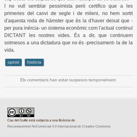
I no vull semblar pessimista però certifico que a les
primeries del canvi de segle i de mileni, no hem sortit
d'aquesta roda de hàmster que és la d'haver deixat que -
per pura inèrcia- un sistema econòmic com l'actual continuï
DICTANT les nostres vides. És a dir, que continuem
sotmesos a una dictadura que no és -precisament- la de la
vida.
opinió
història
Els comentaris han estat suspesos temporalment.
Cau del Guille està subjecta a una llicència de
Reconeixement-NoComercial 4.0 Internacional de Creative Commons