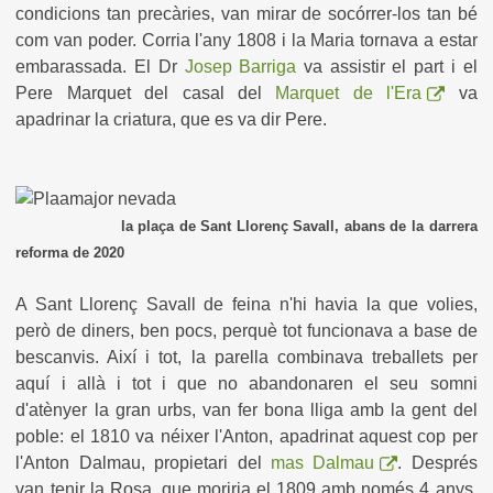
condicions tan precàries, van mirar de socórrer-los tan bé
com van poder. Corria l'any 1808 i la Maria tornava a estar
embarassada. El Dr
Josep Barriga
va assistir el part i el
Pere Marquet del casal del
Marquet de l'Era
va
apadrinar la criatura, que es va dir Pere.
la plaça de Sant Llorenç Savall, abans de la darrera
reforma de 2020
A Sant Llorenç Savall de feina n'hi havia la que volies,
però de diners, ben pocs, perquè tot funcionava a base de
bescanvis. Així i tot, la parella combinava treballets per
aquí i allà i tot i que no abandonaren el seu somni
d'atènyer la gran urbs, van fer bona lliga amb la gent del
poble: el 1810 va néixer l'Anton, apadrinat aquest cop per
l'Anton Dalmau, propietari del
mas Dalmau
. Després
van tenir la Rosa, que moriria el 1809 amb només 4 anys.