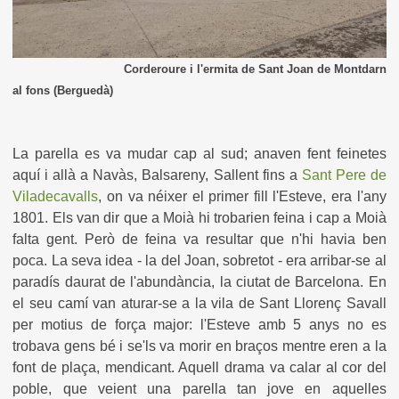
Corderoure i l'ermita de Sant Joan de Montdarn
al fons (Berguedà)
La parella es va mudar cap al sud; anaven fent feinetes
aquí i allà a Navàs, Balsareny, Sallent fins a
Sant Pere de
Viladecavalls
, on va néixer el primer fill l'Esteve, era l'any
1801. Els van dir que a Moià hi trobarien feina i cap a Moià
falta gent. Però de feina va resultar que n'hi havia ben
poca. La seva idea - la del Joan, sobretot - era arribar-se al
paradís daurat de l'abundància, la ciutat de Barcelona.
En
el seu camí van aturar-se a la vila de Sant Llorenç Savall
per motius de força major: l'Esteve amb 5 anys no es
trobava gens bé i se'ls va morir en braços mentre eren a la
font de plaça, mendicant. Aquell drama va calar al cor del
poble, que veient una parella tan jove en aquelles