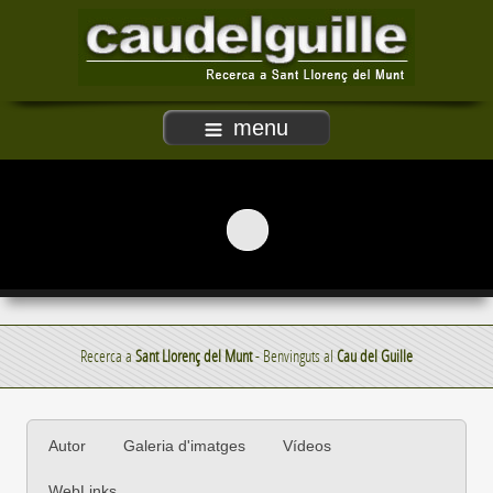
menu
Recerca a
Sant Llorenç del Munt
- Benvinguts al
Cau del Guille
Autor
Galeria d'imatges
Vídeos
WebLinks