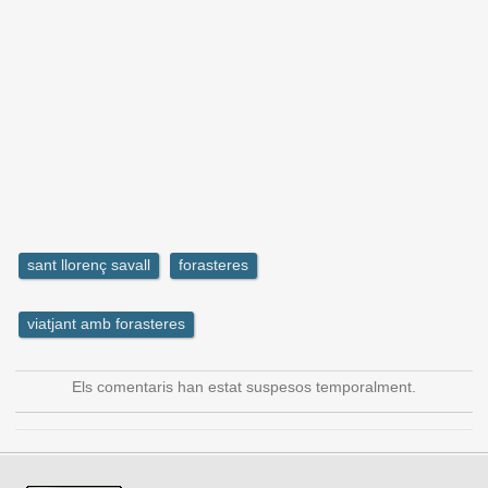
sant llorenç savall
forasteres
viatjant amb forasteres
Els comentaris han estat suspesos temporalment.