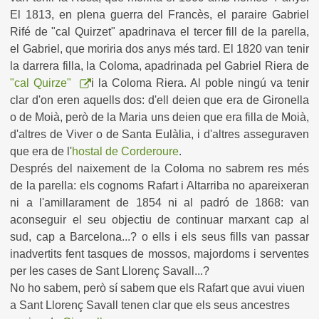
El 1813, en plena guerra del Francès, el paraire Gabriel
Rifé de "cal Quirzet" apadrinava el tercer fill de la parella,
el Gabriel, que moriria dos anys més tard. El 1820 van tenir
la darrera filla, la Coloma, apadrinada pel Gabriel Riera de
"cal Quirze"
i la Coloma Riera. Al poble ningú va tenir
clar d'on eren aquells dos: d'ell deien que era de Gironella
o de Moià, però de la Maria uns deien que era filla de Moià,
d'altres de Viver o de Santa Eulàlia, i d'altres asseguraven
que era de l'
hostal de Corderoure
.
Després del naixement de la Coloma no sabrem res més
de la parella: els cognoms Rafart i Altarriba no apareixeran
ni a l'amillarament de 1854 ni al padró de 1868: van
aconseguir el seu objectiu de continuar marxant cap al
sud, cap a Barcelona...? o ells i els seus fills van passar
inadvertits fent tasques de mossos, majordoms i serventes
per les cases de Sant Llorenç Savall...?
No ho sabem, però sí sabem que els Rafart que avui viuen
a Sant Llorenç Savall tenen clar que els seus ancestres