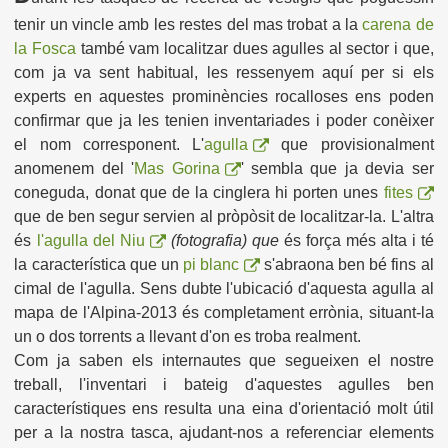
tenir un vincle amb les restes del mas trobat a la
carena de
la Fosca
també vam localitzar dues agulles al sector i que,
com ja va sent habitual, les ressenyem aquí per si els
experts en aquestes prominències rocalloses ens poden
confirmar que ja les tenien inventariades i poder conèixer
el nom corresponent. L'
agulla
que provisionalment
anomenem del '
Mas Gorina
' sembla que ja devia ser
coneguda, donat que de la cinglera hi porten unes
fites
que de ben segur servien al pròpòsit de localitzar-la. L'altra
és
l'agulla del Niu
(fotografia) que
és força més alta i té
la característica que un
pi blanc
s'abraona ben bé fins al
cimal de l'agulla. Sens dubte l'ubicació d'aquesta agulla al
mapa de l'Alpina-2013 és completament errònia, situant-la
un o dos torrents a llevant d'on es troba realment.
Com ja saben els internautes que segueixen el nostre
treball, l'inventari i bateig d'aquestes agulles ben
característiques ens resulta una eina d'orientació molt útil
per a la nostra tasca, ajudant-nos a referenciar elements