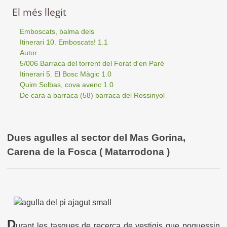
El més llegit
Emboscats, balma dels
Itinerari 10. Emboscats! 1.1
Autor
5/006 Barraca del torrent del Forat d'en Paré
Itinerari 5. El Bosc Màgic 1.0
Quim Solbas, cova avenc 1.0
De cara a barraca (58) barraca del Rossinyol
Dues agulles al sector del Mas Gorina,
Carena de la Fosca ( Matarrodona )
D
urant les tasques de recerca de vestigis que poguessin