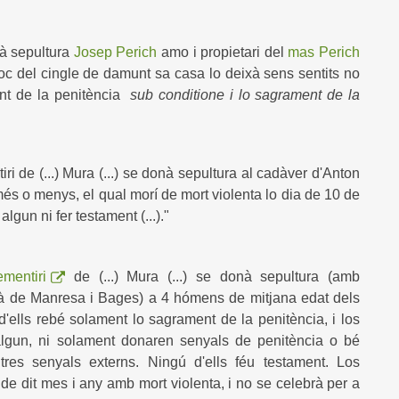
nà sepultura
Josep Perich
amo i propietari del
mas Perich
roc del cingle de damunt sa casa lo deixà sens sentits no
ent de la penitència
sub conditione i lo sagrament de la
ri de (...) Mura (...) se donà sepultura al cadàver d'Anton
és o menys, el qual morí de mort violenta lo dia de 10 de
gun ni fer testament (...)."
ementiri
de (...) Mura (...) se donà sepultura (amb
egà de Manresa i Bages) a 4 hómens de mitjana edat dels
d'ells rebé solament lo sagrament de la penitència, i los
algun, ni solament donaren senyals de penitència o bé
es senyals externs. Ningú d'ells féu testament. Los
de dit mes i any amb mort violenta, i no se celebrà per a