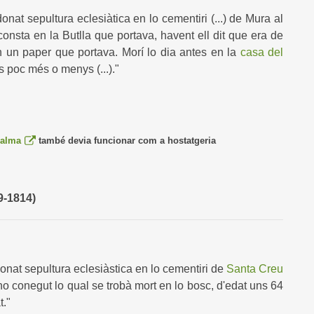
at sepultura eclesiàtica en lo cementiri (...) de Mura al
sta en la Butlla que portava, havent ell dit que era de
n un paper que portava. Morí lo dia antes en la
casa del
ys poc més o menys (...)."
Balma
també devia funcionar com a hostatgeria
-1814)
onat sepultura eclesiàstica en lo cementiri de
Santa Creu
no conegut lo qual se trobà mort en lo bosc, d'edat uns 64
t."