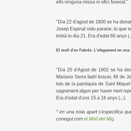
ells ninguna missa ni ofici funeral."
"Dia 22 d'agost de 1800 se ha donat 
Josep Espinal vidu paraire, lo que s
trobà lo dia 21. Era d'edat 60 anys (..
El molí d'en Fabrés. L'ofegament en un
"Dia 25 d'Agost de 1802 se ha dona
Mariano Serra fadrí bracer, fill de
tots de la parròquia de Sant Mique
sagrament algun per haver mort
rep
Era d'edat d'uns 15 a 16 anys (...).
* en una nota apart s'especifica qu
conegut com
el Molí del Mig.