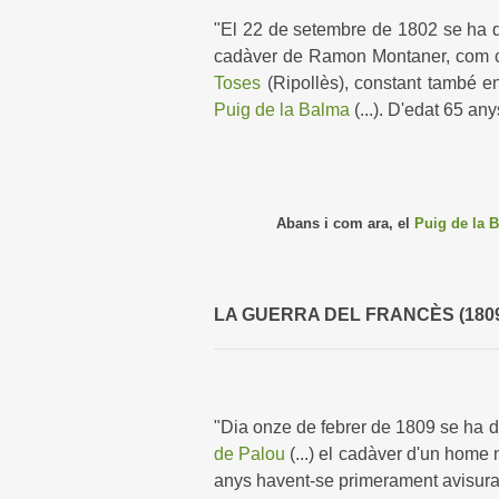
"El 22 de setembre de 1802 se ha don
cadàver de Ramon Montaner, com con
Toses
(Ripollès), constant també e
Puig de la Balma
(...). D'edat 65 an
Abans i com ara, el
Puig de la 
LA GUERRA DEL FRANCÈS (1809
"Dia onze de febrer de 1809 se ha d
de Palou
(...) el cadàver d'un home 
anys havent-se primerament avisura