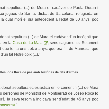
at sepultura (...) de Mura el cadàver de Paula Duran i
cònjugues de Sarrià, Bisbat de Barcelona, refugiada en
, la qual morí el dia antecedent a l'edat de 30 anys, poc
onat sepultura (...) de Mura el cadàver d'un incògnit que
da en la
Casa de La Mata
, sens sagraments. Solament
t que tenia uns tretze anys, que era fill de Manresa, que
d'un tal Nofre coix (...)."
es, dos llocs de pas amb històries de fets d'armes
onat sepultura eclesiàstica en lo cementiri
(...) de Mura
s persones de Monistrol de Montserrat) de Josep Roca lo
surà; la seva fesomia indicava ser d'edat de 45 anys poc
ontserrat
."