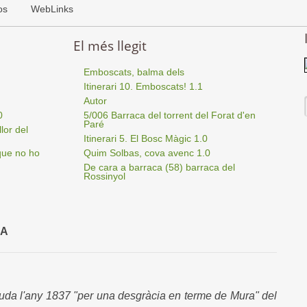
os
WebLinks
El més llegit
Emboscats, balma dels
Itinerari 10. Emboscats! 1.1
Autor
0
5/006 Barraca del torrent del Forat d'en
Paré
lor del
Itinerari 5. El Bosc Màgic 1.0
que no ho
Quim Solbas, cova avenc 1.0
De cara a barraca (58) barraca del
Rossinyol
RA
guda l'any 1837 "per una desgràcia en terme de Mura" del