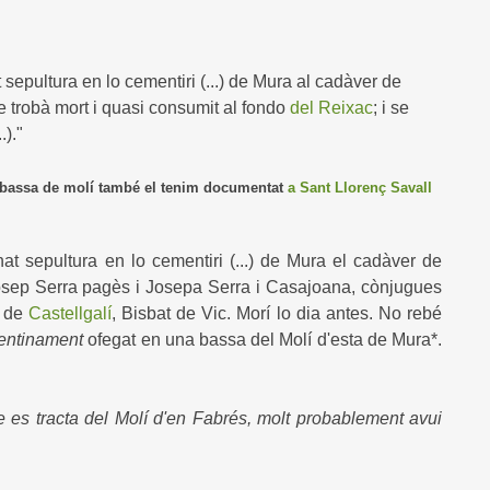
sepultura en lo cementiri (...) de Mura al cadàver de
e trobà mort i quasi consumit al fondo
del Reixac
; i se
.)."
a bassa de molí també el tenim documentat
a Sant Llorenç Savall
t sepultura en lo cementiri (...) de Mura el cadàver de
 Josep Serra pagès i Josepa Serra i Casajoana, cònjugues
l de
Castellgalí
, Bisbat de Vic. Morí lo dia antes. No rebé
entinament
ofegat en una bassa del Molí d'esta de Mura*.
e es tracta del Molí d'en Fabrés, molt probablement avui