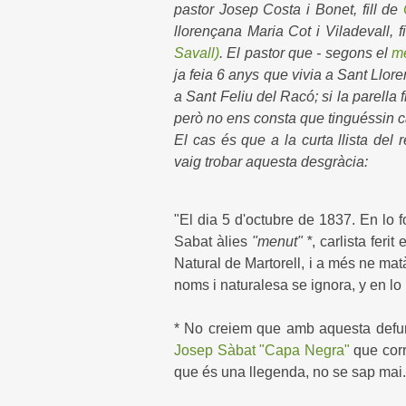
pastor Josep Costa i Bonet, fill de
llorençana Maria Cot i Viladevall, fi
Savall)
. El pastor que - segons el
me
ja feia 6 anys que vivia a Sant Llor
a Sant Feliu del Racó; si la parella
però no ens consta que tinguéssin cap
El cas és que a la curta llista del
vaig trobar aquesta desgràcia:
"El dia 5 d'octubre de 1837. En lo
Sabat àlies
"menut" *
, carlista feri
Natural de Martorell, i a més ne ma
noms i naturalesa se ignora, y en lo 
* No creiem que amb aquesta defunc
Josep Sàbat "Capa Negra"
que corr
que és una llegenda, no se sap mai.