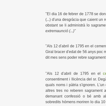
"El dia 16 de febrer de 1778 se do
(...) d'una desgràcia que caient un 
obstant se li administrà lo sagram
extremaunció (...)"
"Als 12 d'abril de 1795 en el cementi
Giral bracer d'edat de 56 anys poc m
dit mes sens poder rebre sagrament al
"Als 12 d'abril de 1795 en el
c
consentiment i llicència del sr. D
quals noms i pàtria s'ignoren. L'un 
altres tres no reberen sagrament 
demanant confessió o bé amb altr
sobredits hómens moriren lo dia 10 