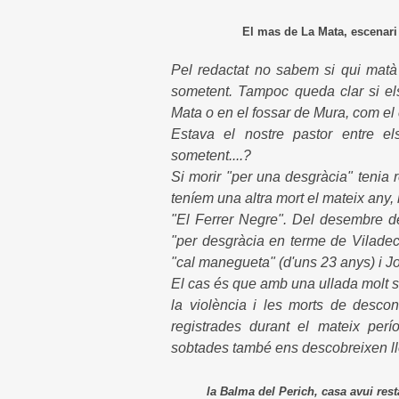
El mas de La Mata, escenari de la
Pel redactat no sabem si qui matà 
sometent. Tampoc queda clar si els
Mata o en el fossar de Mura, com el c
Estava el nostre pastor entre el
sometent....?
Si morir "per una desgràcia" tenia 
teníem una altra mort el mateix any, 
"El Ferrer Negre". Del desembre d
"per desgràcia en terme de Viladec
"cal manegueta" (d'uns 23 anys) i Jo
El cas és que amb una ullada molt su
la violència i les morts de desco
registrades durant el mateix per
sobtades també ens descobreixen l
la Balma del Perich, casa avui resta