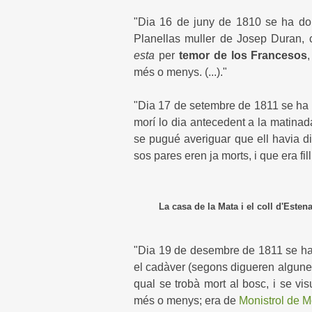
"Dia 16 de juny de 1810 se ha don
Planellas muller de Josep Duran, 
esta
per
temor de los Francesos
més o menys. (...)."
"Dia 17 de setembre de 1811 se ha d
morí lo dia antecedent a la matina
se pugué averiguar que ell havia di
sos pares eren ja morts, i que era fill 
La casa de la Mata i el coll d'Estenall
"Dia 19 de desembre de 1811 se ha d
el cadàver (segons digueren algune
qual se trobà mort al bosc, i se vi
més o menys; era de
Monistrol de M