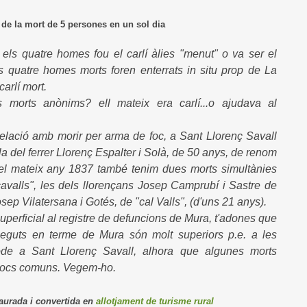
 mort de 5 persones en un sol dia
els quatre homes fou el carlí àlies "menut" o va ser el
 quatre homes morts foren enterrats in situ prop de La
arlí mort.
s morts anònims? ell mateix era carlí...o ajudava al
relació amb morir per arma de foc, a Sant Llorenç Savall
la del ferrer Llorenç Espalter i Solà, de 50 anys, de renom
el mateix any 1837 també tenim dues morts simultànies
avalls", les dels llorençans Josep Camprubí i Sastre de
sep Vilatersana i Gotés, de "cal Valls", (d'uns 21 anys).
perficial al registre de defuncions de Mura, t'adones que
neguts en terme de Mura són molt superiors p.e. a les
íode a Sant Llorenç Savall, alhora que algunes morts
locs comuns. Vegem-ho.
urada i convertida en
allotjament de turisme rural