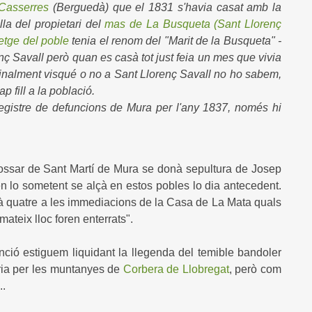
Casserres
(Berguedà) que el 1831 s'havia casat amb la
lla del propietari del
mas de La Busqueta (Sant Llorenç
tge del poble
tenia el renom del "Marit de la Busqueta" -
enç Savall però quan es casà tot just feia un mes que vivia
 finalment visqué o no a Sant Llorenç Savall no ho sabem,
 fill a la població.
 registre de defuncions de Mura per l'any 1837, només hi
 fossar de Sant Martí de Mura se donà sepultura de Josep
t en lo sometent se alçà en estos pobles lo dia antecedent.
tà quatre a les immediacions de la Casa de La Mata quals
mateix lloc foren enterrats".
ió estiguem liquidant la llegenda del temible bandoler
ia per les muntanyes de
Corbera de Llobregat
, però com
..