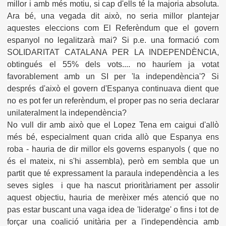
millor i amb més motiu, si cap d'ells té la majoria absoluta.
Ara bé, una vegada dit això, no seria millor plantejar
aquestes eleccions com El Referèndum que el govern
espanyol no legalitzarà mai? Si p.e. una formació com
SOLIDARITAT CATALANA PER LA INDEPENDÈNCIA,
obtingués el 55% dels vots.... no hauríem ja votat
favorablement amb un SI per 'la independència'? Si
després d'això el govern d'Espanya continuava dient que
no es pot fer un referèndum, el proper pas no seria declarar
unilateralment la independència?
No vull dir amb això que el Lopez Tena em caigui d'allò
més bé, especialment quan crida allò que Espanya ens
roba - hauria de dir millor els governs espanyols ( que no
és el mateix, ni s'hi assembla), però em sembla que un
partit que té expressament la paraula independència a les
seves sigles i que ha nascut prioritàriament per assolir
aquest objectiu, hauria de merèixer més atenció que no
pas estar buscant una vaga idea de 'lideratge' o fins i tot de
forçar una coalició unitària per a l'independència amb