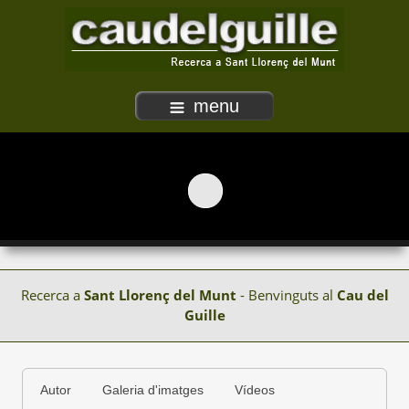
menu
Recerca a
Sant Llorenç del Munt
- Benvinguts al
Cau del
Guille
Autor
Galeria d'imatges
Vídeos