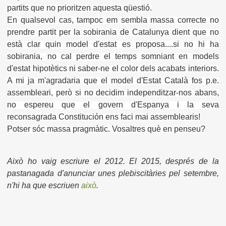
partits que no prioritzen aquesta qüestió.
En qualsevol cas, tampoc em sembla massa correcte no
prendre partit per la sobirania de Catalunya dient que no
està clar quin model d'estat es proposa....si no hi ha
sobirania, no cal perdre el temps somniant en models
d'estat hipotètics ni saber-ne el color dels acabats interiors.
A mi ja m'agradaria que el model d'Estat Català fos p.e.
assembleari, però si no decidim independitzar-nos abans,
no espereu que el govern d'Espanya i la seva
reconsagrada Constitu
ción
ens faci mai assemblearis!
Potser sóc massa pragmàtic. Vosaltres què en penseu?
Això ho vaig escriure el 2012. El 2015, després de la
pastanagada d'anunciar unes plebiscitàries pel setembre,
n'hi ha que escriuen
això
.