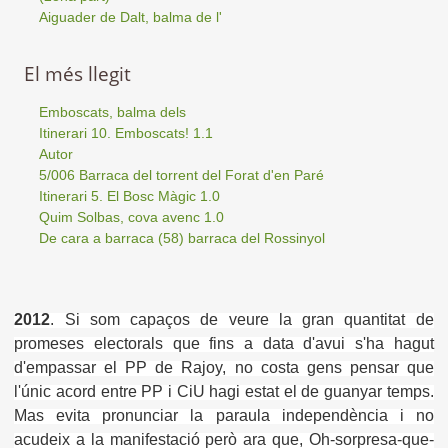
Aiguader de Dalt, balma de l'
El més llegit
Emboscats, balma dels
Itinerari 10. Emboscats! 1.1
Autor
5/006 Barraca del torrent del Forat d'en Paré
Itinerari 5. El Bosc Màgic 1.0
Quim Solbas, cova avenc 1.0
De cara a barraca (58) barraca del Rossinyol
2012
. Si som capaços de veure la gran quantitat de
promeses electorals que fins a data d'avui s'ha hagut
d'empassar el PP de Rajoy, no costa gens pensar que
l'únic acord entre PP i CiU hagi estat el de guanyar temps.
Mas evita pronunciar la paraula independència i no
acudeix a la manifestació però ara que, Oh-sorpresa-que-