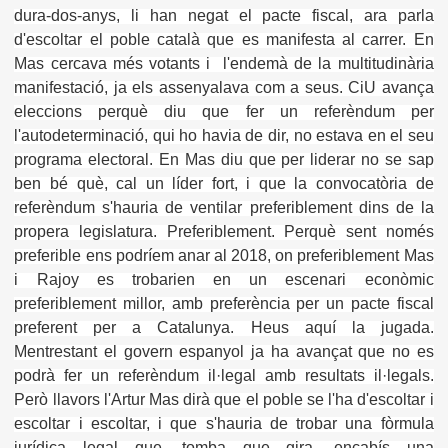
dura-dos-anys, li han negat el pacte fiscal, ara parla
d'escoltar el poble català que es manifesta al carrer. En
Mas cercava més votants i l'endemà de la multitudinària
manifestació, ja els assenyalava com a seus. CiU avança
eleccions perquè diu que fer un referèndum per
l'autodeterminació, qui ho havia de dir, no estava en el seu
programa electoral. En Mas diu que per liderar no se sap
ben bé què, cal un líder fort, i que la convocatòria de
referèndum s'hauria de ventilar preferiblement dins de la
propera legislatura. Preferiblement. Perquè sent només
preferible ens podríem anar al 2018, on preferiblement Mas
i Rajoy es trobarien en un escenari econòmic
preferiblement millor, amb preferència per un pacte fiscal
preferent per a Catalunya. Heus aquí la jugada.
Mentrestant el govern espanyol ja ha avançat que no es
podrà fer un referèndum il·legal amb resultats il·legals.
Però llavors l'Artur Mas dirà que el poble se l'ha d'escoltar i
escoltar i escoltar, i que s'hauria de trobar una fòrmula
jurídica legal que, tomba que gira, encabís una