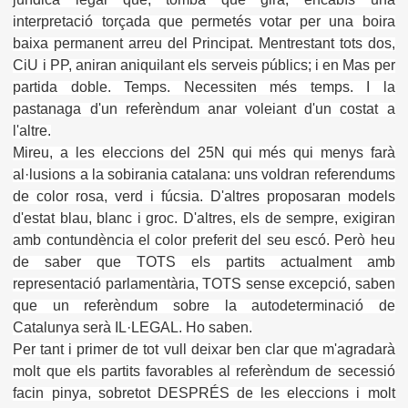
interpretació torçada que permetés votar per una boira
baixa permanent arreu del Principat. Mentrestant tots dos,
CiU i PP, aniran aniquilant els serveis públics; i en Mas per
partida doble. Temps. Necessiten més temps. I la
pastanaga d'un referèndum anar voleiant d'un costat a
l'altre.
Mireu, a les eleccions del 25N qui més qui menys farà
al·lusions a la sobirania catalana: uns voldran referendums
de color rosa, verd i fúcsia. D'altres proposaran models
d'estat blau, blanc i groc. D'altres, els de sempre, exigiran
amb contundència el color preferit del seu escó. Però heu
de saber que TOTS els partits actualment amb
representació parlamentària, TOTS sense excepció, saben
que un referèndum sobre la autodeterminació de
Catalunya serà IL·LEGAL. Ho saben.
Per tant i primer de tot vull deixar ben clar que m'agradarà
molt que els partits favorables al referèndum de secessió
facin pinya, sobretot DESPRÉS de les eleccions i molt