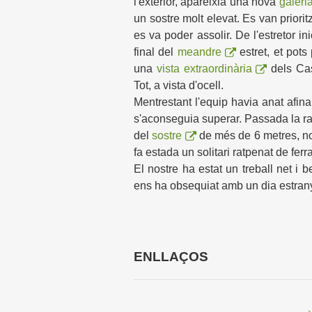
l'exterior, apareixia una nova
galeri
un sostre molt elevat. Es van prioritz
es va poder assolir. De l'estretor i
final del
meandre
estret, et pot
una
vista extraordinària
dels Cas
Tot, a vista d'ocell.
Mentrestant l'equip havia anat afina
s'aconseguia superar. Passada la ram
del
sostre
de més de 6 metres, n
fa estada un solitari ratpenat de ferr
El nostre ha estat un treball net i 
ens ha obsequiat amb un dia estrany
ENLLAÇOS