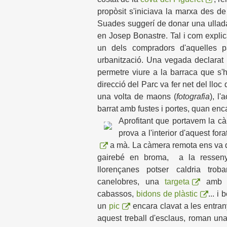
propòsit s'iniciava la marxa des d
Suades suggerí de donar una ullad
en Josep Bonastre. Tal i com expli
un dels compradors d'aquelles p
urbanització. Una vegada declarat 
permetre viure a la barraca que s'h
direcció del Parc va fer net del lloc
una volta de maons (
fotografia
), l
barrat amb fustes i portes, quan enca
Aprofitant que portavem la c
prova a l'interior d'aquest fo
a mà. La càmera remota ens va de
gairebé en broma, a la resse
llorençanes potser caldria trob
canelobres, una
targeta
amb l'
cabassos,
bidons de plàstic
... i
un
pic
encara clavat a les entran
aquest treball d'esclaus, roman un