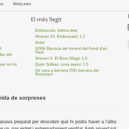
os
WebLinks
El més llegit
Emboscats, balma dels
Itinerari 10. Emboscats! 1.1
Autor
0
5/006 Barraca del torrent del Forat d'en
Paré
lor del
Itinerari 5. El Bosc Màgic 1.0
que no ho
Quim Solbas, cova avenc 1.0
De cara a barraca (58) barraca del
Rossinyol
eïda de sorpreses
anava preparat per descobrir què hi podia haver a l'altra
ere un pas estret i extremadament ventilat. Amb aquest sol