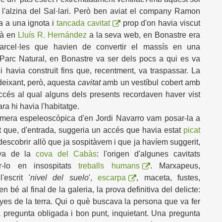
e l'alzina del Sal·lari. Però ben aviat el company Ramon
a a una ignota i
tancada cavitat
prop d'on havia viscut
cà en
Lluís R. Hernández
a la seva web, en Bonastre era
arcel·les que havien de convertir el massís en una
Parc Natural, en Bonastre va ser dels pocs a qui es va
i havia construït fins que, recentment, va traspassar. La
 deixant, però, aquesta
cavitat
amb un vestíbul cobert amb
'accés al qual alguns dels presents recordaven haver vist
ra hi havia l'habitatge
.
àmera espeleoscòpica d'en Jordi Navarro vam posar-la a
rat que, d'entrada, suggeria un accés que havia estat
picat
scobrir allò que ja sospitàvem i que ja havíem suggerit,
nya de la
cova del Cabàs
: l'origen d'algunes cavitats
ar-lo en insospitats
treballs humans
. Marxapeus,
escrit '
nivel del suelo
',
escarpa
, maceta, fustes,
 ben bé al final de la galeria, la prova definitiva del delicte:
yes de la terra. Qui o què buscava la persona que va fer
a pregunta obligada i bon punt, inquietant. Una pregunta