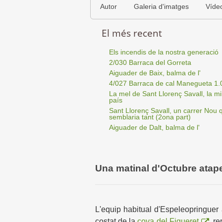
Autor
Galeria d'imatges
Víde
El més recent
Els incendis de la nostra generació
2/030 Barraca del Gorreta
Aiguader de Baix, balma de l'
4/027 Barraca de cal Manegueta 1.
La mel de Sant Llorenç Savall, la mil
país
Sant Llorenç Savall, un carrer Nou 
semblaria tant (2ona part)
Aiguader de Dalt, balma de l'
Una matinal d'Octubre atap
L'equip habitual d'Espeleopringuer 
costat de la
cova del Figueret
, r