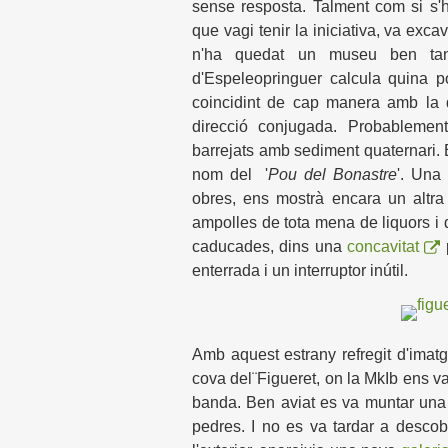
sense resposta. Talment com si s'h
que vagi tenir la iniciativa, va exca
n'ha quedat un museu ben tanc
d'Espeleopringuer calcula quina po
coincidint de cap manera amb la 
direcció conjugada. Probablement
barrejats amb sediment quaternari.
nom del '
Pou del Bonastre
'. Una 
obres, ens mostrà encara un altra
ampolles de tota mena de liquors i 
caducades, dins una
concavitat
enterrada i un interruptor inútil.
Amb aquest estrany refregit d'imat
cova del¨Figueret, on la MkIb ens v
banda. Ben aviat es va muntar una
pedres. I no es va tardar a descob