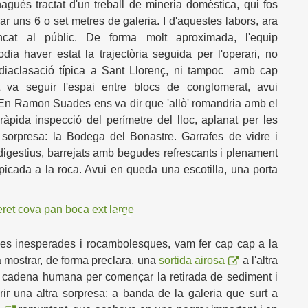
agués tractat d'un treball de mineria domèstica, qui fos
var uns 6 o set metres de galeria. I d'aquestes labors, ara
at al públic. De forma molt aproximada, l'equip
dia haver estat la trajectòria seguida per l'operari, no
diaclasació típica a Sant Llorenç, ni tampoc amb cap
 va seguir l'espai entre blocs de conglomerat, avui
 En Ramon Suades ens va dir que 'allò' romandria amb el
ràpida inspecció del perímetre del lloc, aplanat per les
 sorpresa: la Bodega del Bonastre. Garrafes de vidre i
digestius, barrejats amb begudes refrescants i plenament
picada a la roca.
Avui en queda una escotilla, una porta
ges inesperades i rocambolesques, vam fer cap cap a la
a mostrar, de forma preclara, una
sortida airosa
a l'altra
 cadena humana per començar la retirada de sediment i
rir una altra sorpresa: a banda de la galeria que surt a