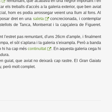
a
remuntant, que acabava en una negror important i en
ar els treballs d'accés a la galeria exterior, que ben aviat
nicial, hom es podia arrossegar veient una llum al fons. Al
s posar dret en una
saleta
concrecionada, i contemplar
tellots de Tanca, Montserrat i la capçalera de Figueret.
nt l'estret pas remuntant, d'uns 26cm d'ample, i finalment
pa, el sòl s'aplana i la galeria s'eixampla. Però a banda
o hi ha cap més
continuïtat
. En aquesta galeria cega hi
adura.
ben guiat, que aviat no deixarà cap rastre. El
Gran Gaiatu
, però molt complet.