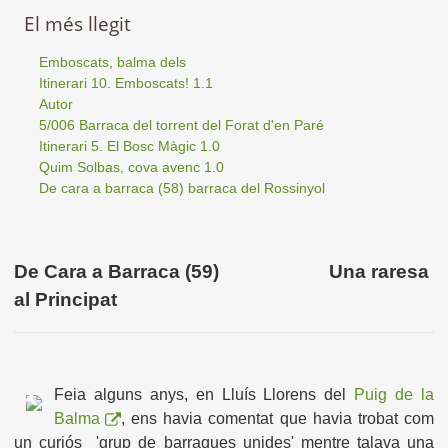
El més llegit
Emboscats, balma dels
Itinerari 10. Emboscats! 1.1
Autor
5/006 Barraca del torrent del Forat d'en Paré
Itinerari 5. El Bosc Màgic 1.0
Quim Solbas, cova avenc 1.0
De cara a barraca (58) barraca del Rossinyol
De Cara a Barraca (59) Una raresa
al Principat
Feia alguns anys, en Lluís Llorens del
Puig de la
Balma
, ens havia comentat que havia trobat com
un curiós 'grup de barraques unides' mentre talava una