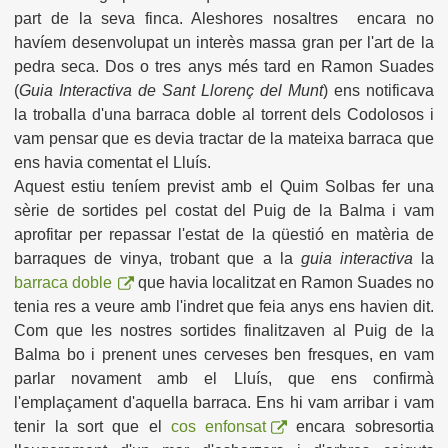
part de la seva finca. Aleshores nosaltres encara no
havíem desenvolupat un interès massa gran per l'art de la
pedra seca. Dos o tres anys més tard en Ramon Suades
(
Guia Interactiva de Sant Llorenç del Munt
) ens notificava
la troballa d'una barraca doble al torrent dels Codolosos i
vam pensar que es devia tractar de la mateixa barraca que
ens havia comentat el Lluís.
Aquest estiu teníem previst amb el Quim Solbas fer una
sèrie de sortides pel costat del Puig de la Balma i vam
aprofitar per repassar l'estat de la qüestió en matèria de
barraques de vinya, trobant que a la
guia interactiva
la
barraca doble
que havia localitzat en Ramon Suades no
tenia res a veure amb l'indret que feia anys ens havien dit.
Com que les nostres sortides finalitzaven al Puig de la
Balma bo i prenent unes cerveses ben fresques, en vam
parlar novament amb el Lluís, que ens confirmà
l'emplaçament d'aquella barraca. Ens hi vam arribar i vam
tenir la sort que el
cos enfonsat
encara sobresortia