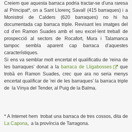
Creiem que aquesta barraca podria tractar-se d'una raresa
al Principat*, on a Sant Llorenç Savall (415 barraques) i a
Monistrol de Calders (620 barraques) no hi ha
documentada cap barraca triple. Revisant les imatges del
cd d'en Ramon Suades amb el seu excel·lent treball de
prospecció al sectors de Rocafort, Mura i Talamanca
tampoc sembla aparent cap barraca d'aquestes
característiques.
Si ens va semblar molt encertat el qualificatiu de 'reina de
les barraques' donat a la
barraca de Lligabosses
que
trobà en Ramon Suades, crec que ara no seria menys
encertat qualificar de 'rei de les barraques' la barraca triple
de la Vinya del Tender, al Puig de la Balma.
* A Internet hem trobat una barraca de tres cossos, dita de
La Capona
, a la província de Tarragona.