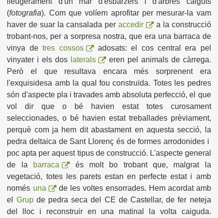
lleugerament d'un mar d'esbarzers i d'arbres caiguts
(
fotografia
). Com que volíem aprofitar per mesurar-la vam
haver de suar la cansalada per
accedir
a la construcció
trobant-nos, per a sorpresa nostra, que era una barraca de
vinya de
tres cossos
adosats: el cos central era pel
vinyater i els dos
laterals
eren pel animals de càrrega.
Però el que resultava encara més sorprenent era
l'exquisidesa amb la qual fou construïda. Totes les pedres
són d'aspecte pla i travades amb absoluta perfecció, el que
vol dir que o bé havien estat totes curosament
seleccionades, o bé havien estat treballades prèviament,
perquè com ja hem dit abastament en aquesta secció, la
pedra deltaica de Sant Llorenç és de formes arrodonides i
poc apta per aquest tipus de construcció. L'aspecte general
de la
barraca
és molt bo trobant que, malgrat la
vegetació, totes les parets estan en perfecte estat i amb
només
una
de les voltes ensorrades. Hem acordat amb
el
Grup
de pedra seca del CE de Castellar, de fer neteja
del lloc i reconstruir en una matinal la volta caiguda.