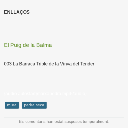
ENLLAÇOS
El Puig de la Balma
003 La Barraca Triple de la Vinya del Tender
{audio autostart}marxapedra.mp3{/audio}
mura
pedra seca
Els comentaris han estat suspesos temporalment.