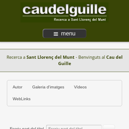
menu
Recerca a
Sant Llorenç del Munt
- Benvinguts al
Cau del
Guille
Autor
Galeria d'imatges
Vídeos
WebLinks
Escriu part del títol