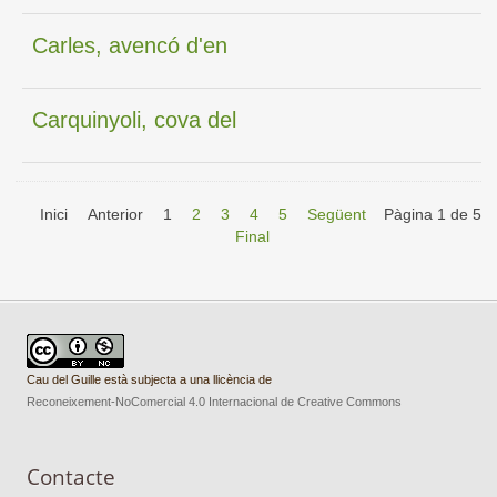
Carles, avencó d'en
Carquinyoli, cova del
Inici
Anterior
1
2
3
4
5
Següent
Pàgina 1 de 5
Final
Cau del Guille està subjecta a una llicència de
Reconeixement-NoComercial 4.0 Internacional de Creative Commons
Contacte