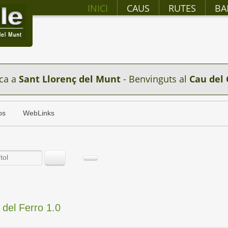
INICI
CAUS
RUTES
BA
ca a
Sant Llorenç del Munt
- Benvinguts al
Cau del 
os
WebLinks
t del Ferro 1.0