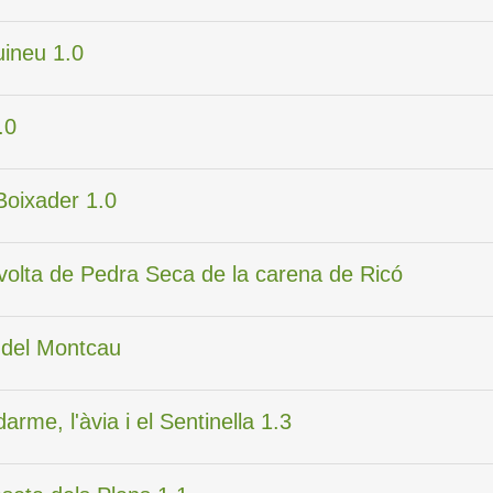
uineu 1.0
.0
 Boixader 1.0
a volta de Pedra Seca de la carena de Ricó
t del Montcau
darme, l'àvia i el Sentinella 1.3