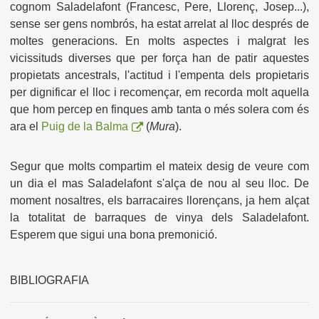
cognom Saladelafont (Francesc, Pere, Llorenç, Josep...),
sense ser gens nombrós, ha estat arrelat al lloc després de
moltes generacions. En molts aspectes i malgrat les
vicissituds diverses que per força han de patir aquestes
propietats ancestrals, l'actitud i l'empenta dels propietaris
per dignificar el lloc i recomençar, em recorda molt aquella
que hom percep en finques amb tanta o més solera com és
ara el
Puig de la Balma
(
Mura
).
Segur que molts compartim el mateix desig de veure com
un dia el mas Saladelafont s'alça de nou al seu lloc. De
moment nosaltres, els barracaires llorençans, ja hem alçat
la totalitat de barraques de vinya dels Saladelafont.
Esperem que sigui una bona premonició.
BIBLIOGRAFIA