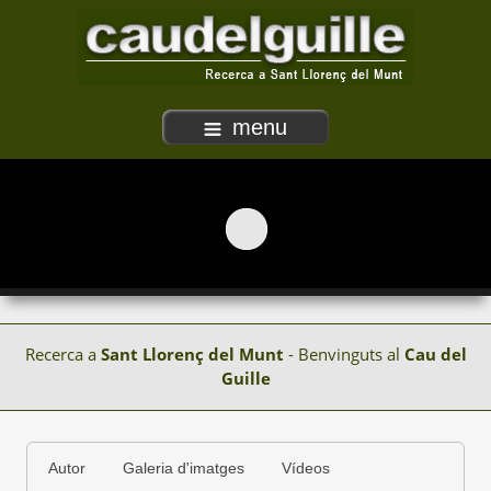
menu
Recerca a
Sant Llorenç del Munt
- Benvinguts al
Cau del
Guille
Autor
Galeria d'imatges
Vídeos