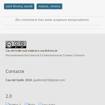
sant llorenç savall
masos_rònecs
Els comentaris han estat suspesos temporalment.
Cau del Guille està subjecta a una llicència de
Reconeixement-NoComercial 4.0 Internacional de Creative Commons
Contacte
Cau del Guille. 2016.
jguillemot23@gmail.com
2.0