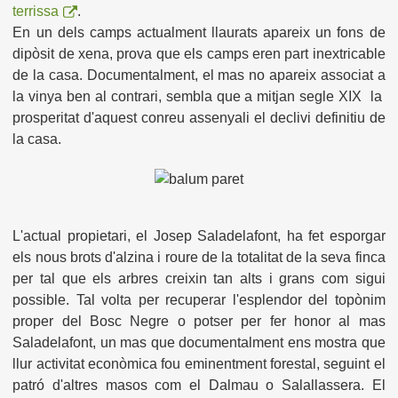
terrissa
.
En un dels camps actualment llaurats apareix un fons de
dipòsit de xena, prova que els camps eren part inextricable
de la casa. Documentalment, el mas no apareix associat a
la vinya ben al contrari, sembla que a mitjan segle XIX la
prosperitat d'aquest conreu assenyali el declivi definitiu de
la casa.
L'actual propietari, el Josep Saladelafont, ha fet esporgar
els nous brots d'alzina i roure de la totalitat de la seva finca
per tal que els arbres creixin tan alts i grans com sigui
possible. Tal volta per recuperar l'esplendor del topònim
proper del Bosc Negre o potser per fer honor al mas
Saladelafont, un mas que documentalment ens mostra que
llur activitat econòmica fou eminentment forestal, seguint el
patró d'altres masos com el Dalmau o Salallassera. El