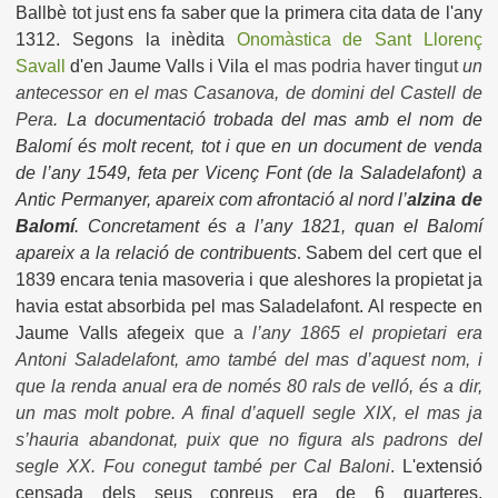
Ballbè tot just ens fa saber que la primera cita data de l'any
1312. Segons la inèdita
Onomàstica de Sant Llorenç
Savall
d'en Jaume Valls i Vila e
l mas podria haver tingut
un
antecessor en el
mas Casanova, de domini del Castell de
Pera.
La documentació trobada del mas amb el nom de
Balomí és molt recent, tot i que en un document de venda
de l’any 1549, feta per Vicenç Font (de la Saladelafont) a
Antic Permanyer, apareix com afrontació al nord l’
alzina de
Balomí
. Concretament és a l’any 1821, quan el Balomí
apareix a la relació de contribuents
.
Sabem del cert que el
1839 encara tenia masoveria i que aleshores la propietat ja
havia estat absorbida pel mas Saladelafont. Al respecte en
Jaume Valls afegeix
que a
l’any 1865 el propietari era
Antoni Saladelafont, amo també del mas d’aquest nom, i
que la renda anual era de només 80 rals de velló, és a dir,
un mas molt pobre. A final d’aquell segle XIX, el mas ja
s’hauria abandonat, puix que no figura als padrons del
segle XX. Fou conegut també per Cal Baloni
.
L'extensió
censada dels seus conreus era de 6 quarteres,