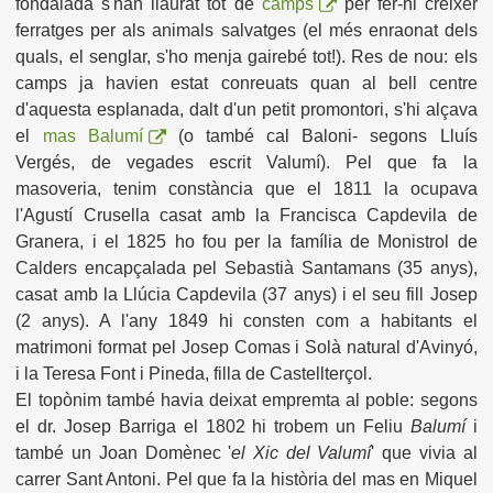
fondalada s'han llaurat tot de
camps
per fer-hi créixer
ferratges per als animals salvatges (el més enraonat dels
quals, el senglar, s'ho menja gairebé tot!). Res de nou: els
camps ja havien estat conreuats quan al bell centre
d'aquesta esplanada, dalt d'un petit promontori, s'hi alçava
el
mas Balumí
(o també cal Baloni- segons Lluís
Vergés, de vegades escrit Valumí). Pel que fa la
masoveria, tenim constància que el 1811 la ocupava
l'Agustí Crusella casat amb la Francisca Capdevila de
Granera, i el 1825 ho fou per la família de Monistrol de
Calders encapçalada pel Sebastià Santamans (35 anys),
casat amb la Llúcia Capdevila (37 anys) i el seu fill Josep
(2 anys). A l'any 1849 hi consten com a habitants el
matrimoni format pel Josep Comas i Solà natural d'Avinyó,
i la Teresa Font i Pineda, filla de Castellterçol.
El topònim també havia deixat empremta al poble: segons
el dr. Josep Barriga el 1802 hi trobem un Feliu
Balumí
i
també un Joan Domènec '
el Xic del Valumí
' que vivia al
carrer Sant Antoni. Pel que fa la història del mas en Miquel