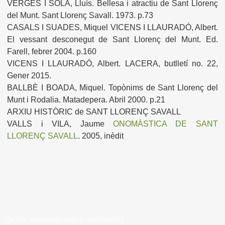
VERGÉS I SOLÀ, Lluís. Bellesa i atractiu de Sant Llorenç
del Munt. Sant Llorenç Savall. 1973. p.73
CASALS I SUADES, Miquel VICENS I LLAURADÓ, Albert.
El vessant desconegut de Sant Llorenç del Munt. Ed.
Farell, febrer 2004. p.160
VICENS I LLAURADÓ, Albert. LACERA, butlletí no. 22,
Gener 2015.
BALLBÈ I BOADA, Miquel. Topònims de Sant Llorenç del
Munt i Rodalia. Matadepera. Abril 2000. p.21
ARXIU HISTÒRIC de SANT LLORENÇ SAVALL
VALLS i VILA, Jaume
ONOMÀSTICA DE SANT
LLORENÇ SAVALL
. 2005, inèdit
{audio autostart}pavana.mp3{/audio}