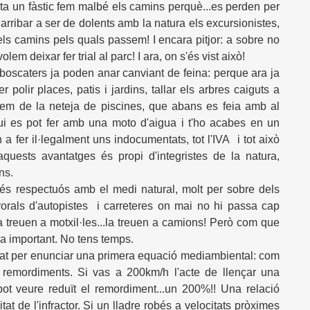
ta un fàstic fem malbé els camins perquè...es perden per
 arribar a ser de dolents amb la natura els excursionistes,
i els camins pels quals passem! I encara pitjor: a sobre no
lem deixar fer trial al parc! I ara, on s'és vist això!
 boscaters ja poden anar canviant de feina: perque ara ja
r polir places, patis i jardins, tallar els arbres caiguts a
lem de la neteja de piscines, que abans es feia amb al
ui es pot fer amb una moto d'aigua i t'ho acabes en un
 fer il·legalment uns indocumentats, tot l'IVA i tot això
'aquests avantatges és propi d'integristes de la natura,
ns.
és respectuós amb el medi natural, molt per sobre dels
s vorals d'autopistes i carreteres on mai no hi passa cap
a treuen a motxil·les...la treuen a camions! Però com que
ba important. No tens temps.
citat per enunciar una primera equació mediambiental: com
remordiments. Si vas a 200km/h l'acte de llençar una
 pot veure reduït el remordiment...un 200%!! Una relació
at de l'infractor. Si un lladre robés a velocitats pròximes