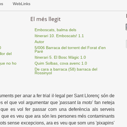
os
WebLinks
El més llegit
Emboscats, balma dels
Itinerari 10. Emboscats! 1.1
Autor
0
5/006 Barraca del torrent del Forat d'en
Paré
lor del
Itinerari 5. El Bosc Màgic 1.0
que no ho
Quim Solbas, cova avenc 1.0
De cara a barraca (58) barraca del
Rossinyol
uments per anar a fer trial il·legal per Sant Llorenç són de
s el que vol argumentar que '
passant la moto
' fan neteja
 que es vol fer passar com una deferència als serveis
tes que es veu que ara són les persones més contaminants
, tots sense excepcions, ara es veu que som uns 'pixapins'