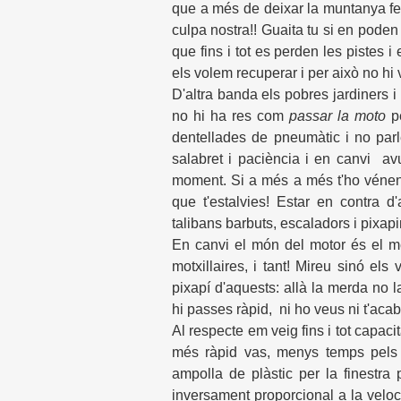
que a més de deixar la muntanya fe
culpa nostra!! Guaita tu si en poden
que fins i tot es perden les pistes 
els volem recuperar i per això no hi vo
D'altra banda els pobres jardiners i
no hi ha res com
passar la moto
pe
dentellades de pneumàtic i no par
salabret i paciència i en canvi av
moment. Si a més a més t'ho vénen a
que t'estalvies! Estar en contra d
talibans barbuts, escaladors i pixapi
En canvi el món del motor és el m
motxillaires, i tant! Mireu sinó el
pixapí d'aquests: allà la merda no l
hi passes ràpid, ni ho veus ni t'aca
Al respecte em veig fins i tot capa
més ràpid vas, menys temps pels 
ampolla de plàstic per la finestra
inversament proporcional a la velocit