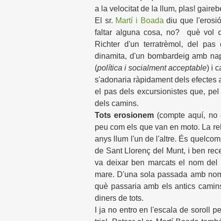
a la velocitat de la llum, plas! gaireb
El sr.
Martí i Boada
diu que l'erosió
faltar alguna cosa, no? què vol di
Richter d'un terratrèmol, del pas
dinamita, d'un bombardeig amb napa
(
política i socialment acceptable
) i 
s'adonaria ràpidament dels efectes a
el pas dels excursionistes que, pel 
dels camins.
Tots erosionem
(compte aquí, no c
peu com els que van en moto. La rela
anys llum l'un de l'altre. És quelc
de Sant Llorenç del Munt, i ben re
va deixar ben marcats el nom del f
mare. D'una sola passada amb nom
què passaria amb els antics camins
diners de tots.
I ja no entro en l'escala de soroll p