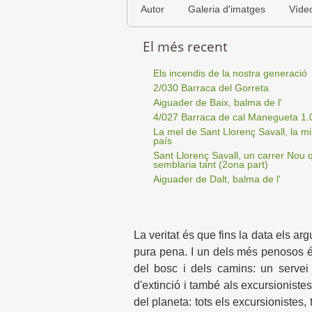
Autor
Galeria d'imatges
Víde
El més recent
Els incendis de la nostra generació
2/030 Barraca del Gorreta
Aiguader de Baix, balma de l'
4/027 Barraca de cal Manegueta 1.
La mel de Sant Llorenç Savall, la mil
país
Sant Llorenç Savall, un carrer Nou 
semblaria tant (2ona part)
Aiguader de Dalt, balma de l'
La veritat és que fins la data els arg
pura pena. I un dels més penosos é
del bosc i dels camins: un servei
d'extinció i també als excursionis
del planeta: tots els excursionistes