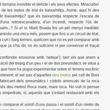
é tornaria invisible el delicte i els seus efectes. Miraculós!
 de les motos de trial és baixa/mitja...home, aquí hi deu
r baixa/mitja? que és baixa/mitja respecte l'escala de
 d'una retroexcavadora, d'un incendi, respecte l'ús de
lm...? Si el sr. Martí Boada fos un pèl menys mediàtic
caminés una mica més, posem que fins a un circuit de trial,
 curt i llarg termini, quelcom que no es pot comparar amb
que ja s'ha dit, no és suficient ni per conservar el traçat
onfondre erosionar amb 'netejar'), tant els que anem a
ció del trepig d'un peu i el de dos pneumàtics se situa a
om que hom ha pogut experimentar sobre el terreny eocènic
centment
:
el sol pas d'aquelles
deu motos
pel coll de Boix
abricant dels pneumàtics i còdols arrencats de la roca
és deu motos! Roca mare, mare roca. No vull ni pensar
 empedrats, sí, aquests que s'estant restaurant amb els
er comparar el soroll d'una passa i el soroll d'un motor de