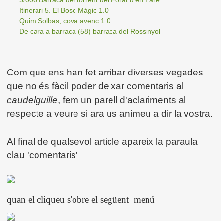
5/006 Barraca del torrent del Forat d'en Paré
Itinerari 5. El Bosc Màgic 1.0
Quim Solbas, cova avenc 1.0
De cara a barraca (58) barraca del Rossinyol
Com que ens han fet arribar diverses vegades
que no és fàcil poder deixar comentaris al
caudelguille
, fem un parell d'aclariments al
respecte a veure si ara us animeu a dir la vostra.
Al final de qualsevol article apareix la paraula
clau 'comentaris'
quan el cliqueu s'obre el següent menú