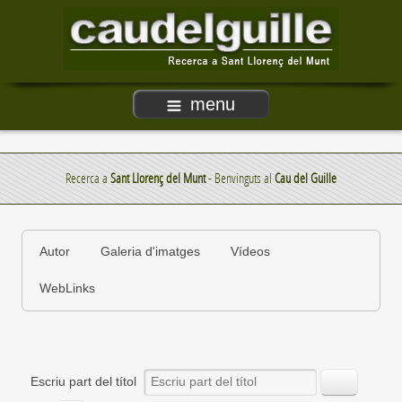
menu
Recerca a
Sant Llorenç del Munt
- Benvinguts al
Cau del Guille
Autor
Galeria d'imatges
Vídeos
WebLinks
Escriu part del títol