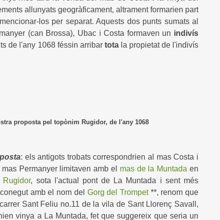
ements allunyats geogràficament, altrament formarien part
a mencionar-los per separat. Aquests dos punts sumats al
rmanyer (can Brossa), Ubac i Costa formaven un
indivís
s de l'any 1068 féssin arribar
tota
la propietat de l'indivís
oposta pel topònim Rugidor, de l'any 1068
posta
: els antigots trobats correspondrien al mas Costa i
l mas Permanyer limitaven amb el
mas de la Muntada
en
 Rugidor
, sota l'actual pont de La Muntada i sent més
ui conegut amb el nom del
Gorg del Trompet
**, renom que
 carrer Sant Feliu no.11 de la vila de Sant Llorenç Savall,
nien vinya a La Muntada, fet que suggereix que seria un