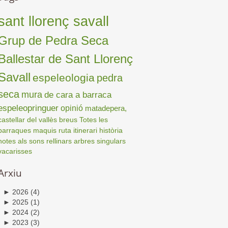
sant llorenç savall
Grup de Pedra Seca
Ballestar de Sant Llorenç
Savall
espeleologia
pedra
seca
mura
de cara a barraca
espeleopringuer
opinió
matadepera,
castellar del vallès
breus
Totes les
barraques
maquis
ruta
itinerari
història
notes als sons
rellinars
arbres singulars
vacarisses
Arxiu
►
2026
(4)
►
2025
(1)
►
2024
(2)
►
2023
(3)