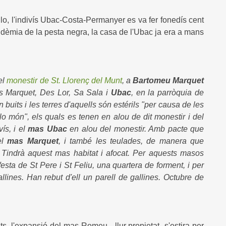
o, l'indivís Ubac-Costa-Permanyer es va fer fonedís cent
dèmia de la pesta negra, la casa de l'Ubac ja era a mans
el
monestir de St. Llorenç del Munt
, a
Bartomeu Marquet
os Marquet, Des Lor, Sa Sala i
Ubac
, en la parròquia de
 buits i les terres d'aquells són estérils "per causa de les
lo món", els quals es tenen en alou de dit monestir i del
vís, i el
mas Ubac
en alou del monestir. Amb pacte que
el
mas Marquet
, i també les teulades, de manera que
. Tindrà aquest mas habitat i afocat. Per aquests masos
esta de St Pere i St Feliu, una quartera de forment, i per
llines. Han rebut d'ell un parell de gallines. Octubre de
, l'expansió del mas Romeu - llur propietat s'estira per