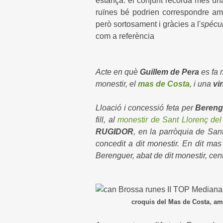
estança: el conjunt recorda més una 
ruïnes bé podrien correspondre amb
però sortosament i gràcies a l'
spécu
com a referència
Acte en què
Guillem de Pera
es fa 
monestir, el
mas de Costa
, i una
vi
Lloació i concessió feta per
Bereng
fill, al
monestir de Sant Llorenç del
RUGIDOR
, en la parròquia de San
concedit a dit monestir. En dit ma
Berenguer, abat de dit monestir, ce
,
croquis del Mas de Costa
amb