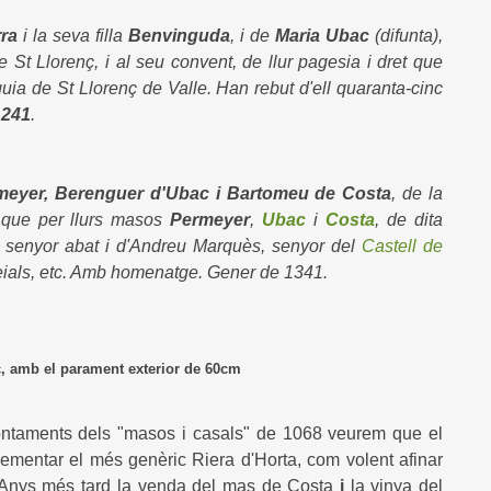
ra
i la seva filla
Benvinguda
, i de
Maria Ubac
(difunta),
 St Llorenç, i al seu convent, de llur pagesia i dret que
quia de St Llorenç de Valle. Han rebut d'ell quaranta-cinc
1241
.
eyer,
Berenguer d'Ubac i Bartomeu de Costa
, de la
 que per llurs masos
Permeyer
,
Ubac
i
Costa
, de dita
t senyor abat i d'Andreu Marquès, senyor del
Castell de
leials, etc. Amb homenatge. Gener de 1341.
 parament exterior de 60cm
rontaments dels "masos i casals" de 1068 veurem que el
ementar el més genèric Riera d'Horta, com volent afinar
. Anys més tard la venda del mas de Costa
i
la vinya del