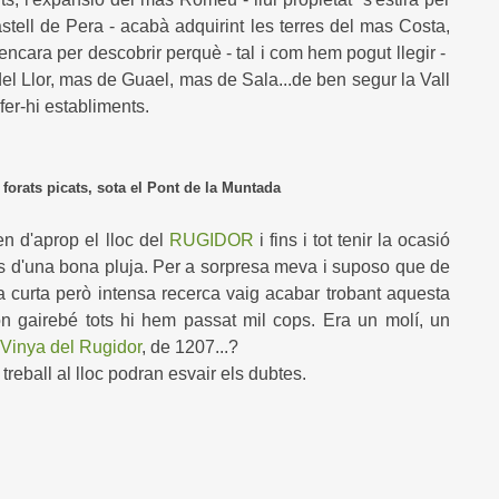
stell de Pera - acabà adquirint les terres del mas Costa,
encara per descobrir perquè - tal i com hem pogut llegir -
el Llor, mas de Guael, mas de Sala...de ben segur la Vall
fer-hi establiments.
s, sota el Pont de la Muntada
en d'aprop el lloc del
RUGIDOR
i fins i tot tenir la ocasió
és d'una bona pluja. Per a sorpresa meva i suposo que de
la curta però intensa recerca vaig acabar trobant aquesta
n gairebé tots hi hem passat mil cops. Era un molí, un
 Vinya del Rugidor
, de 1207...?
reball al lloc podran esvair els dubtes.