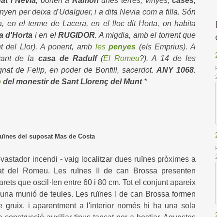
at i Nevia
, donen a
Ramon
unes terres, vinyes,
cases,
anyen per deixa d'Udalguer, i a dita Nevia com a filla. Són
, en el terme de Lacera, en el lloc dit Horta, on habita
a d'Horta
i en el
RUGIDOR
. A migdia, amb el torrent que
t del Llor). A ponent, amb
les
penyes
(els Emprius). A
vant de la
casa de Radulf
(
El Romeu
?). A 14 de les
gnat de Felip, en poder de Bonfill, sacerdot.
ANY 1068
.
o
del monestir de Sant Llorenç del Munt
*
ruïnes del suposat Mas de Costa
astador incendi - vaig localitzar dues ruïnes pròximes a
etat del Romeu. Les ruïnes II de can Brossa presenten
ets que oscil·len entre 60 i 80 cm. Tot el conjunt apareix
 una munió de teules. Les ruïnes I de can Brossa formen
ruix, i aparentment a l'interior només hi ha una sola