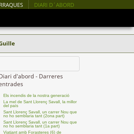
RRAQUES
DIARI D´ABORD
Guille
Diari d'abord - Darreres
entrades
Els incendis de la nostra generació
La mel de Sant Llorenç Savall, la millor
del país
Sant Llorenç Savall, un carrer Nou que
no ho semblaria tant (2ona part)
Sant Llorenç Savall, un carrer Nou que
no ho semblaria tant (1a part)
Viatjant amb Forasteres (6) de