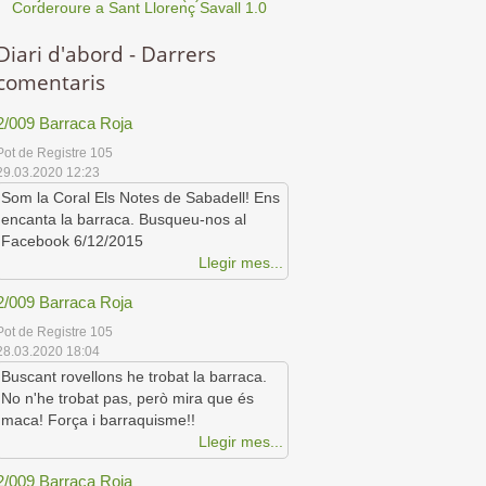
Corderoure a Sant Llorenç Savall 1.0
Diari d'abord - Darrers
comentaris
2/009 Barraca Roja
Pot de Registre 105
29.03.2020 12:23
Som la Coral Els Notes de Sabadell! Ens
encanta la barraca. Busqueu-nos al
Facebook 6/12/2015
Llegir mes...
2/009 Barraca Roja
Pot de Registre 105
28.03.2020 18:04
Buscant rovellons he trobat la barraca.
No n'he trobat pas, però mira que és
maca! Força i barraquisme!!
Llegir mes...
2/009 Barraca Roja