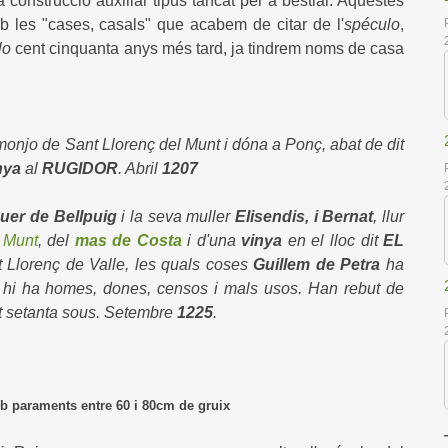
construcció auxiliar tipus tancat per a bestiar. Aquestes
 les "cases, casals" que acabem de citar de l'
spéculo
,
lo
cent cinquanta anys més tard, ja tindrem noms de casa
monjo de Sant Llorenç del Munt i dóna a Ponç, abat de dit
nya
al
RUGIDOR
. Abril
1207
uer de Bellpuig
i la seva muller
Elisendis, i Bernat
, llur
 Munt
, del
mas de Costa
i d'una
vinya
en el lloc dit
EL
t Llorenç de Valle, les quals coses
Guillem de Petra
ha
s hi ha homes, dones, censos i mals usos. Han rebut de
nt setanta sous. Setembre
1225
.
 paraments entre 60 i 80cm de gruix