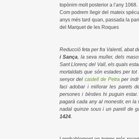
topònim molt posterior a l'any 1068.
Com podrem llegir del mateix spécul
anys més tard quan, passada la pan
del Marquet de les Roques
Reducció feta per fra Valentí, abat d
i Sança
, la seva muller, dels mas
Sant Llorenç del Vall, els quals estan
mortaldats que són estades per tot 
senyor del
castell de Petra
per indi
faci adobar i millorar les parets d
persones i bèsties hi puguin estar
pagarà cada any al monestir, en la f
nadal quinze sous i un parell de ga
1424
.
I probablement en temps més recents