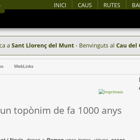
INICI
CAUS
RUTES
BA
ca a
Sant Llorenç del Munt
- Benvinguts al
Cau del 
os
WebLinks
r un topònim de fa 1000 anys