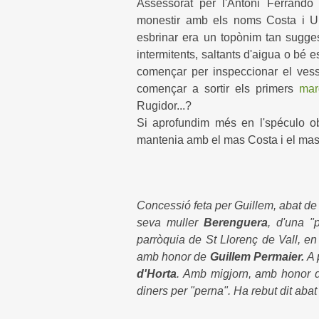
Assessorat per l'Antoni Ferrando
monestir amb els noms Costa i U
esbrinar era un topònim tan sugge
intermitents, saltants d'aigua o bé es
començar per inspeccionar el vess
començar a sortir els primers
marg
Rugidor...?
Si aprofundim més en l'spéculo o
mantenia amb el mas Costa i el mas
Concessió feta per Guillem, abat d
seva muller
Berenguera
, d'una "
parròquia de St Llorenç de Vall, en 
amb honor de
Guillem Permaier.
A 
d'Horta
. Amb migjorn, amb honor d
diners per "perna". Ha rebut dit aba