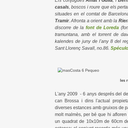
Els cònjugues
Amat i Guila
, i
Bern
casals
, boscos i roure que els pert
situades en el comtat de Barcelona
Tramir
. Afronta a orient amb la
Rier
discorre de la
font de Loreda
(fon
tramuntana, amb el torrent de da
kalendes de juny de l'any 8 del re
Sant Llorenç Savall, no.86.
Spécul
les 
L'any 2009 - 6 anys després del dev
can Brossa i dins l'actual propi
diverses estances amb gruixos de par
molt malmès, per bé que hi afloren
un quadrat de 10x10m de 60cm de g