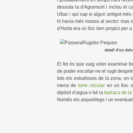
dessota la d'Agramunt i inclou el ca
Ubac i qui sap si algun antigot més 
hi havia més masos al sector: mas d
d'Horta era un lloc ben propici per a 
detall d'un dels forats picat
El fet és que vaig voler examinar b
de poder escoltar-ne el rugit despr
tots els estudiosos de la zona, en 
mena de
torre circular
en un lloc o
dipòsit d'aigua o bé la
barraca de la
Només els arqueòlegs i un eventual t