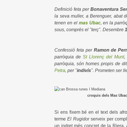
Definició feta per
Bonaventura Ser
la seva muller, a Berenguer, abat de
tenen en el
mas Ubac
, en la parrò
sous, comprès el "terç". Desembre
Confessió feta per
Ramon de Perm
parròquia de
St Llorenç del Munt
,
parròquia, són homes propis de di
Petra
, per "
indivís
". Prometen ser l
croquis dels Mas Ubac, amb el
Si ens fixem bé en el text dels af
terme
El Rugidor
serveix per compl
un indret més concret de la Riera