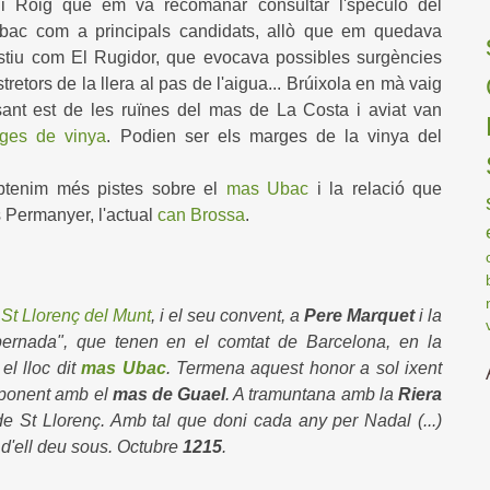
 i Roig que em va recomanar consultar l'spéculo del
bac com a principals candidats, allò que em quedava
stiu com El Rugidor, que evocava possibles surgències
tretors de la llera al pas de l'aigua... Brúixola en mà vaig
ant est de les ruïnes del mas de La Costa i aviat van
es de vinya
. Podien ser els marges de la vinya del
btenim més pistes sobre el
mas Ubac
i la relació que
 Permanyer, l'actual
can Brossa
.
e
St Llorenç del Munt
, i el seu convent, a
Pere Marquet
i la
pernada", que tenen en el comtat de Barcelona, en la
el lloc dit
mas Ubac
. Termena aquest honor a sol ixent
ponent amb el
mas de Guael
. A tramuntana amb la
Riera
e St Llorenç. Amb tal que doni cada any per Nadal (...)
t d'ell deu sous. Octubre
1215
.