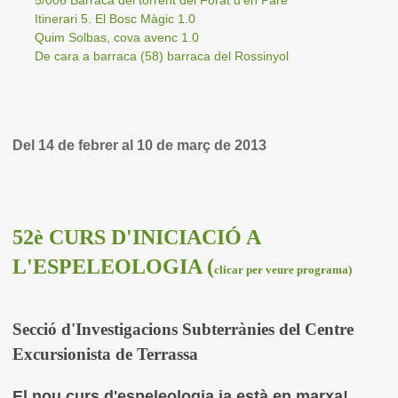
5/006 Barraca del torrent del Forat d'en Paré
Itinerari 5. El Bosc Màgic 1.0
Quim Solbas, cova avenc 1.0
De cara a barraca (58) barraca del Rossinyol
Del 14 de febrer al 10 de març de 2013
52è CURS D'INICIACIÓ A
L'ESPELEOLOGIA (
clicar per veure programa)
Secció d'Investigacions Subterrànies del Centre
Excursionista de Terrassa
El nou curs d'espeleologia ja està en marxa!