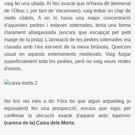
vaig fer una ullada. Al lloc exacte que m'havia dit (termenal
de l'Obac i, per tant de Vacarisses), vaig trobar un clap de
molts còdols. A on hi havia una major concentració
d'aquestes pedres i estaven soterrades, tenia una forma
clarament allargassada (encara que escapçat pel petit
marge de la pista). L'alineació de les pedres soterrades era
clavada amb l'eix est-oest de la meva brúixola. Quelcom
usual en aquests enterraments medievals. Vaig furgar
superficialment sota les pedres, però no vaig veure restes
d'ossos.
No tinc res més a dir. Fóra bo que algun arqueòleg (o
equivalent) fes una prospecció; encara que sigui per
confirmar la ubicació exacte d'aquest antic topònim:
(carena de la) Caixa dels Morts
.