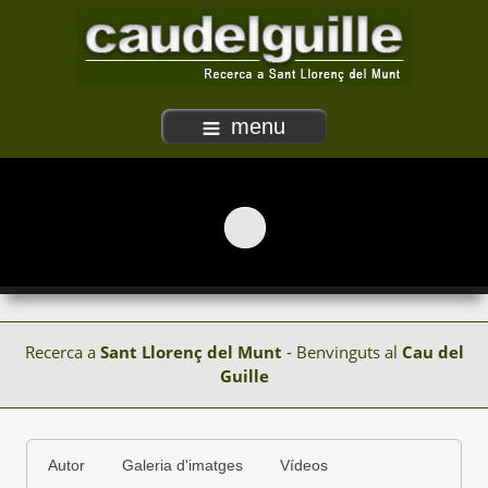
menu
Recerca a
Sant Llorenç del Munt
- Benvinguts al
Cau del
Guille
Autor
Galeria d'imatges
Vídeos