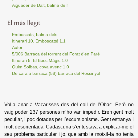
Aiguader de Dalt, balma de l'
El més llegit
Emboscats, balma dels
Itinerari 10. Emboscats! 1.1
Autor
5/006 Barraca del torrent del Forat d'en Paré
Itinerari 5. El Bosc Màgic 1.0
Quim Solbas, cova avenc 1.0
De cara a barraca (58) barraca del Rossinyol
Volia anar a Vacarisses des del coll de l’Obac. Però no
vaig poder. 237 persones m’ho van impedir. Eren gent molt
peculiar, i poc dotades per l’excursionisme. Gent estranya i
molt desorientada. Cadascuna s’entestava a explicar-me el
seu problema particular i jo, que amb la motxil•la no tenia