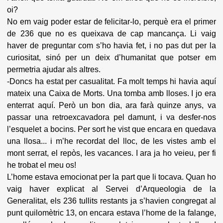
oi?
No em vaig poder estar de felicitar-lo, perquè era el primer
de 236 que no es queixava de cap mancança. Li vaig
haver de preguntar com s’ho havia fet, i no pas dut per la
curiositat, sinó per un deix d’humanitat que potser em
permetria ajudar als altres.
-Doncs ha estat per casualitat. Fa molt temps hi havia aquí
mateix una Caixa de Morts. Una tomba amb lloses. I jo era
enterrat aquí. Però un bon dia, ara farà quinze anys, va
passar una retroexcavadora pel damunt, i va desfer-nos
l’esquelet a bocins. Per sort he vist que encara en quedava
una llosa... i m’he recordat del lloc, de les vistes amb el
mont serrat, el repòs, les vacances. I ara ja ho veieu, per fi
he trobat el meu os!
L’home estava emocionat per la part que li tocava. Quan ho
vaig haver explicat al Servei d’Arqueologia de la
Generalitat, els 236 tullits restants ja s’havien congregat al
punt quilomètric 13, on encara estava l’home de la falange,