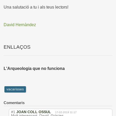
Una salutació a tu i als teus lectors!
David Hernàndez
ENLLAÇOS
L'Arqueologia que no funciona
vacarisses
Comentaris
#1
JOAN COLL OSSUL
17-02-2019 11:17
Molt interessant, David. Gràcies.