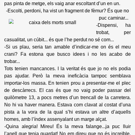
pas pinta de metge, els vaig anar escoltant d’un en un.
-Escolti, perdoni, ha vist un fragment de fèmur? És que no
puc caminar...
-Dispensi, ha
trobat, per
casualitat, un cúbit... és que l’he perdut no sé com...
-Si us plau, seria tan amable d’indicar-me on és el meu
crani? Fa estona que busco idees i no les acabo de
trobar...
Tots tenien mancances. I la veritat és que jo no els podia
pas ajudar. Però la meva ineficàcia tampoc semblava
importar-los massa. En tenien prou a presentar-me el plec
de descàrrecs. El cas és que no vaig poder passar del
quilòmetre 13, a pocs metres d’un trencall de la carretera.
No hi va haver manera. Estava com clavat al costat d’una
pista a la vora de la qual s’hi estava un altre d’aquells
homes, amb l’índex assenyalant un marge alçat.
-Quina alegria! Mireu! És la meva falange...ja puc lluir
l’anell que tenia guardat! No em direu que no és increïble,