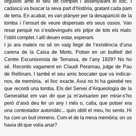
orgullós amb el seu dit complet i assenyalant el lloc. I
cadascú va buscar la seva part d’història, gratant cada pam
de terra. En acabat, es van plànyer per la desaparició de la
tomba i l’ensurt de veure dispersats els seus ossos. Van
resar perquè no s’esdevingués els pitjor de tots els mals:
l’oblit complet. I allí deuen estar, esperant.
I jo ara mateix no sé on vaig llegir de l’existència d’una
carena de la Caixa de Morts. Potser en un butlletí del
Centre Excursionista de Terrassa, de l’any 1929? No ho
sé. Recordo vagament en Claudi Perarnau, jutge de Pau
de Rellinars. I també el seu amic boscater que va indicar-
nos, de memòria, el lloc exacte. Avui no hi ha gairebé res
que recordi una tomba. Els del Servei d’Arqueologia de la
Generalitat em van dir que ja m’avisarien per mirar-s’ho
però d’això deu fer un any i més o, calla, que potser era
una contestador automàtic... quin oblit el meu, ho sento. Hi
ha com un buit immens. Com el de la meva memòria: on us
havia dit que volia anar?