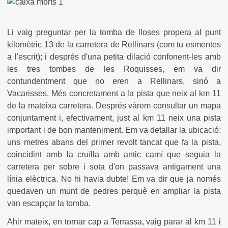
Li vaig preguntar per la tomba de lloses propera al punt
kilomètric 13 de la carretera de Rellinars (com tu esmentes
a l'escrit); i després d'una petita dilació confonent-les amb
les tres tombes de les Roquisses, em va dir
contundentment que no eren a Rellinars, sinó a
Vacarisses. Més concretament a la pista que neix al km 11
de la mateixa carretera. Després vàrem consultar un mapa
conjuntament i, efectivament, just al km 11 neix una pista
important i de bon manteniment. Em va detallar la ubicació:
uns metres abans del primer revolt tancat que fa la pista,
coincidint amb la cruïlla amb antic camí que seguia la
carretera per sobre i sota d'on passava antigament una
línia elèctrica. No hi havia dubte! Em va dir que ja només
quedaven un munt de pedres perquè en ampliar la pista
van escapçar la tomba.
Ahir mateix, en tornar cap a Terrassa, vaig parar al km 11 i