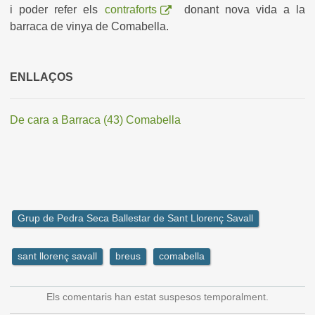
i poder refer els
contraforts
donant nova vida a la
barraca de vinya de Comabella.
ENLLAÇOS
De cara a Barraca (43) Comabella
Grup de Pedra Seca Ballestar de Sant Llorenç Savall
sant llorenç savall
breus
comabella
Els comentaris han estat suspesos temporalment.