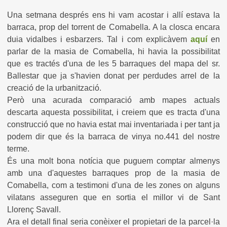
Una setmana després ens hi vam acostar i allí estava la
barraca, prop del torrent de Comabella. A la closca encara
duia vidalbes i esbarzers. Tal i com explicàvem
aquí
en
parlar de la masia de Comabella, hi havia la possibilitat
que es tractés d'una de les 5 barraques del mapa del sr.
Ballestar que ja s'havien donat per perdudes arrel de la
creació de la urbanització.
Però una acurada comparació amb mapes actuals
descarta aquesta possibilitat, i creiem que es tracta d'una
construcció que no havia estat mai inventariada i per tant ja
podem dir que és la barraca de vinya no.441 del nostre
terme.
És una molt bona notícia que puguem comptar almenys
amb una d'aquestes barraques prop de la masia de
Comabella, com a testimoni d'una de les zones on alguns
vilatans asseguren que en sortia el millor vi de Sant
Llorenç Savall.
Ara el detall final seria conèixer el propietari de la parcel·la