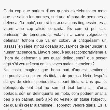
Cada cop que parlem d'uns quants eixelebrats en moto
que se salten les normes, surt una rèmora de persones a
defensar 'la moto', com si les acusacions tinguessin res a
veure amb cap afició concreta. És com si pel cas,
parléssim de temeraris al volant i a canvi volguéssim
defensar 'tothom que va en cotxe'. Si critiquéssim un
'assassí en sèrie' ningú gosaria acusar-nos de denunciar la
humanitat sencera. Llavors perquè aquest corporativisme a
l'hora de defensar a uns quasi delinqüents? que potser
algú s'hi veu reflexat en les seves males intencions?
No costa imaginar que bona part d'aquest sentiment
corporativista neix en els titulars de premsa. Neix després
d'anys de
síntesi periodística
cr
e
ant
titulars. Uns quants
delinqüents fent trial no són 'El trial torna a...' d'una
portada, són un delinqüents en moto, com podrien anar a
peu o en patinet, però això no vesteix un titular l'objectiu
del qual és crear alarmisme i, sobretot, vendre diaris. És la