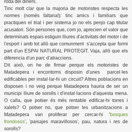
roda del diners.
Tinc molt clar que la majoria de motoristes respecta les
normes (només faltaria!): tinc amics i familiars que
practiquen el trial i per sistem
a
jo no els penjo cap titular
acusatori. Són persones que, com jo, aprecien el valor que
determinats espais estiguin lliures d'activitats del motor i de
l'esport i amb tot allò que comunment s'accepta que formi
part d'un ESPAI NATURAL PROTEGIT. Vaja, allò que els
diferencia d'un parc d'atraccions.
Dit això, on he de firmar perque els motoristes de
Matadepera i encontorns disposin d'unes parcel·les
edificables per instal·lar-hi un circuit? Altres poblacions en
disposen i no veig perque Matadepera hauria de ser un
municipi lliure de sorolls i d'instal·lacions d'aquesta mena.
O calla, que potser és més rentable edificar-hi torres i
xalets? O potser no, que potser les urbanitzacions a
Matadepera van proliferar per cercar-hi '
bosques
frondosos
', 'paisajes marav
illosos',
pau, natura i res de
sorolls?