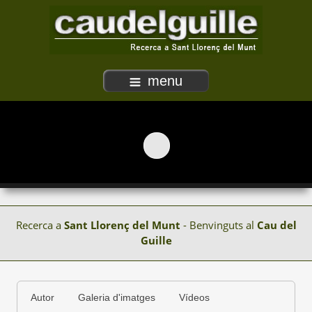
menu
Recerca a
Sant Llorenç del Munt
- Benvinguts al
Cau del
Guille
Autor
Galeria d'imatges
Vídeos