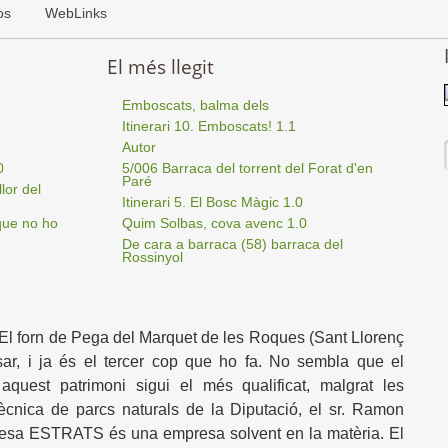
os
WebLinks
El més llegit
Emboscats, balma dels
Itinerari 10. Emboscats! 1.1
Autor
0
5/006 Barraca del torrent del Forat d'en
Paré
lor del
Itinerari 5. El Bosc Màgic 1.0
que no ho
Quim Solbas, cova avenc 1.0
De cara a barraca (58) barraca del
Rossinyol
. El forn de Pega del Marquet de les Roques (Sant Llorenç
ssar, i ja és el tercer cop que ho fa. No sembla que el
aquest patrimoni sigui el més qualificat, malgrat les
tècnica de parcs naturals de la Diputació, el sr. Ramon
resa ESTRATS és una empresa solvent en la matèria. El