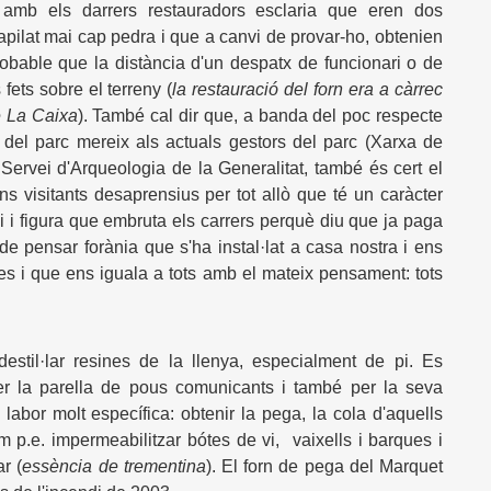
amb els darrers restauradors esclaria que eren dos
apilat mai cap pedra i que a canvi de provar-ho, obtenien
probable que la distància d'un despatx de funcionari o de
fets sobre el terreny (
la restauració del forn era a càrrec
e La Caixa
). També cal dir que, a banda del poc respecte
c del parc mereix als actuals gestors del parc (Xarxa de
 Servei d'Arqueologia de la Generalitat, també és cert el
s visitants desaprensius per tot allò que té un caràcter
 i figura que embruta els carrers perquè diu que ja paga
e pensar forània que s'ha instal·lat a casa nostra i ens
s i que ens iguala a tots amb el mateix pensament: tots
estil·lar resines de la llenya, especialment de pi. Es
per la parella de pous comunicants i també per la seva
labor molt específica: obtenir la pega, la cola d'aquells
 p.e. impermeabilitzar bótes de vi, vaixells i barques i
r (
essència de trementina
). El forn de pega del Marquet