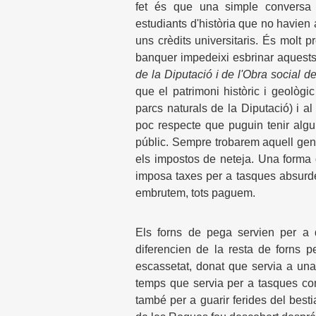
fet és que una simple conversa 
estudiants d'història que no havien 
uns crèdits universitaris. És molt 
banquer impedeixi esbrinar aquests 
de la Diputació i de l'Obra social d
que el patrimoni històric i geològi
parcs naturals de la Diputació) i al
poc respecte que puguin tenir algun
públic. Sempre trobarem aquell geni
els impostos de neteja. Una forma d
imposa taxes per a tasques absurde
embrutem, tots paguem.
Els forns de pega servien per a d
diferencien de la resta de forns 
escassetat, donat que servia a una 
temps que servia per a tasques com
també per a guarir ferides del bestia