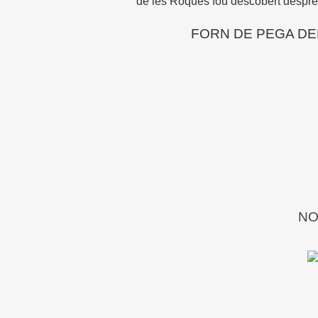
de les Roques fou descobert després
FORN DE PEGA DE
NO