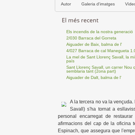
Autor
Galeria d'imatges
Víde
El més recent
Els incendis de la nostra generació
2/030 Barraca del Gorreta
Aiguader de Baix, balma de l'
4/027 Barraca de cal Manegueta 1.
La mel de Sant Llorenç Savall, la mil
país
Sant Llorenç Savall, un carrer Nou 
semblaria tant (2ona part)
Aiguader de Dalt, balma de l'
A la tercera no va la vençuda
Savall) s'ha tornat a esllavi
personal encarregat de restaurar 
afirmacions del cap de la oficina 
Espinach, que assegura que l'emp