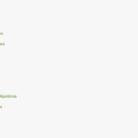
es
nes
'Apolònia
es