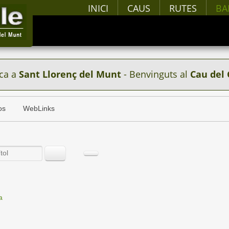
INICI
CAUS
RUTES
BA
ca a
Sant Llorenç del Munt
- Benvinguts al
Cau del 
os
WebLinks
a