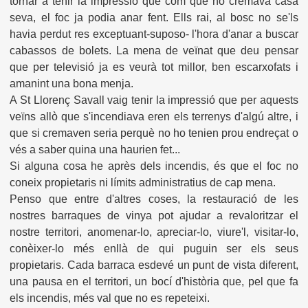
tornar a tenir la impressió que com que no cremava casa
seva, el foc ja podia anar fent. Ells rai, al bosc no se'ls
havia perdut res exceptuant-suposo- l'hora d'anar a buscar
cabassos de bolets. La mena de veïnat que deu pensar
que per televisió ja es veurà tot millor, ben escarxofats i
amanint una bona menja.
A St Llorenç Savall vaig tenir la impressió que per aquests
veïns allò que s'incendiava eren els terrenys d'algú altre, i
que si cremaven seria perquè no ho tenien prou endreçat o
vés a saber quina una haurien fet...
Si alguna cosa he après dels incendis, és que el foc no
coneix propietaris ni límits administratius de cap mena.
Penso que entre d'altres coses, la restauració de les
nostres barraques de vinya pot ajudar a revaloritzar el
nostre territori, anomenar-lo, apreciar-lo, viure'l, visitar-lo,
conèixer-lo més enllà de qui puguin ser els seus
propietaris. Cada barraca esdevé un punt de vista diferent,
una pausa en el territori, un bocí d'història que, pel que fa
els incendis, més val que no es repeteixi.