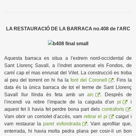
LA RESTAURACIÓ DE LA BARRACA no.408 de l'ARC
Aquesta barraca es situa a l'extrem nord-occidental de
Sant Llorenç Savall, a l'indret anomenat els Fondos, de
camí cap el mas enrunat del Vilet. La construcció es troba
al peu del torrent on hi ha la
font del Coronell
. Fins la
data és la única barraca de tot el terme de Sant Llorenç
Savall llur llinda és feta amb un
arc
. Després de
l'incendi va rebre l'impacte de la caiguda d'un
pi
i
aquest fet li havia fet perdre bona part dels
contraforts
.
Vam obrir un corriolet d'accés, vam
retirar el pi
caigut i
vam restaurar la
paret esfondrada
. Vam aprofitar que,
enterrada, hi havia molta pedra plana per cosir-li un bon