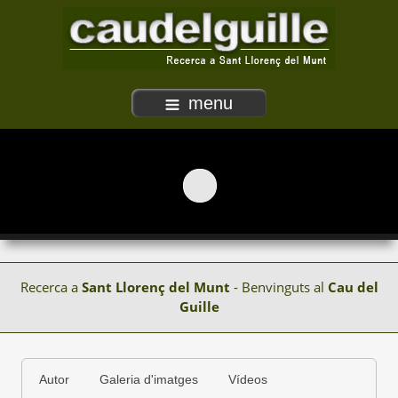
menu
Recerca a
Sant Llorenç del Munt
- Benvinguts al
Cau del
Guille
Autor
Galeria d'imatges
Vídeos