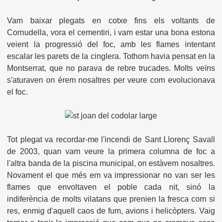
Vam baixar plegats en cotxe fins els voltants de
Cornudella, vora el cementiri, i vam estar una bona estona
veient la progressió del foc, amb les flames intentant
escalar les parets de la cinglera. Tothom havia pensat en la
Montserrat, que no parava de rebre trucades. Molts veïns
s'aturaven on érem nosaltres per veure com evolucionava
el foc.
Tot plegat va recordar-me l'incendi de Sant Llorenç Savall
de 2003, quan vam veure la primera columna de foc a
l'altra banda de la piscina municipal, on estàvem nosaltres.
Novament el que més em va impressionar no van ser les
flames que envoltaven el poble cada nit, sinó la
indiferència de molts vilatans que prenien la fresca com si
res, enmig d'aquell caos de fum, avions i helicòpters. Vaig