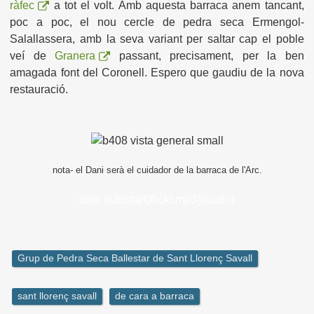
ràfec
a tot el volt. Amb aquesta barraca anem tancant,
poc a poc, el nou cercle de pedra seca Ermengol-
Salallassera, amb la seva variant per saltar cap el poble
veí de
Granera
passant, precisament, per la ben
amagada font del Coronell. Espero que gaudiu de la nova
restauració.
nota- el Dani serà el cuidador de la barraca de l'Arc.
udio autostart}flickr.mp3{/audio}
Grup de Pedra Seca Ballestar de Sant Llorenç Savall
sant llorenç savall
de cara a barraca