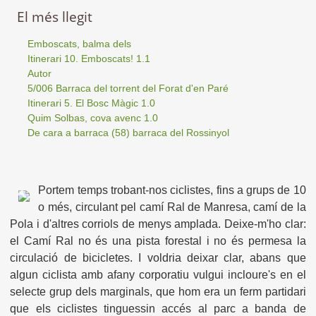
El més llegit
Emboscats, balma dels
Itinerari 10. Emboscats! 1.1
Autor
5/006 Barraca del torrent del Forat d'en Paré
Itinerari 5. El Bosc Màgic 1.0
Quim Solbas, cova avenc 1.0
De cara a barraca (58) barraca del Rossinyol
Portem temps trobant-nos ciclistes, fins a grups de 10
o més, circulant pel camí Ral de Manresa, camí de la
Pola i d'altres corriols de menys amplada. Deixe-m'ho clar:
el Camí Ral no és una pista forestal i no és permesa la
circulació de bicicletes. I voldria deixar clar, abans que
algun ciclista amb afany corporatiu vulgui incloure's en el
selecte grup dels marginals, que hom era un ferm partidari
que els ciclistes tinguessin accés al parc a banda de