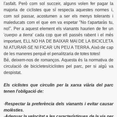
l'asfalt. Però com sol succeir, alguns volen fer pagar la
majoria de ciclistes que sí respecta aquestes normes i,
com sol passar, acostumen a ser els menys tolerants i
maleducats com el que em va espetar "No t'apartaràs tu,
no!". Per a aquest element els vianants haurien de fer un
'
cuerpo a tierra
' cada cop que ell passés rabent i el més
important, ELL NO HA DE BAIXAR MAI DE LA BICICLETA
NI ATURAR-SE NI FICAR UN PEU A TERRA. Això de cap
de les maneres perquè el penalitzaria de totes totes!
Bé, deixem-nos de romanços. Aquesta és la normativa de
circulació de bicicletes/ciclistes pel parc, per si algú va
despistat.
Els ciclistes que circulin per la xarxa viària del parc
tenen l'obligació de:
·Respectar la preferència dels vianants i evitar causar
molèsties.
·Adequar la velocitat a les característiques de la via per