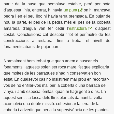
partir de la base que semblava estable, però per sota
d'aquesta línia, enterrat, hi havia
un punt
on hi mancava
pedra i en el seu lloc hi havia terra premsada. En pujar de
nou la paret, el pes de la pedra més el pes de la coberta
amarada d'aigua van fer cedir l'
estructura
d'aquest
costat. Conclusions: cal descobrir tot el perímetre de les
construccions a restaurar fins a trobar el nivell de
fonaments abans de pujar paret.
Normalment hem trobat que quan anem a buscar els
fonaments, aquests solen ser roca mare, fet que explicaria
que moltes de les barraques s'hagin conservat en bon
estat. En qualsevol cas no insistirem mai prou en recordar-
vos de no enfilar-vos mai per la coberta d'una barraca de
vinya, i amb especial èmfasi quan hi hagi gent a dins. En
aquest sentit la tasca dels lliris plantats damunt la volta
acompleix una doble missió: cohesionar la terra de la
coberta i advertir que per a la supervivència de les plantes