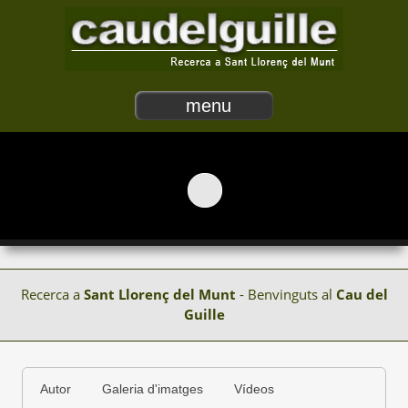
menu
Recerca a
Sant Llorenç del Munt
- Benvinguts al
Cau del
Guille
Autor
Galeria d'imatges
Vídeos