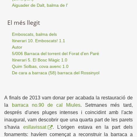
Aiguader de Dalt, balma de l'
El més llegit
Emboscats, balma dels
Itinerari 10. Emboscats! 1.1
Autor
5/006 Barraca del torrent del Forat d'en Paré
Itinerari 5. El Bosc Màgic 1.0
Quim Solbas, cova avenc 1.0
De cara a barraca (58) barraca del Rossinyol
A finals de 2013 vam donar per acabada la restauració de
la
barraca no.90 de cal Miules
. Setmanes més tard,
després d'unes pluges intenses i coincidint amb l'acte
inaugural, vam descobrir que una quarta part de les parets
s'havia
esllavissat
. L'origen estava en la part dels
fonaments: havíem començat a reconstruir la barraca a