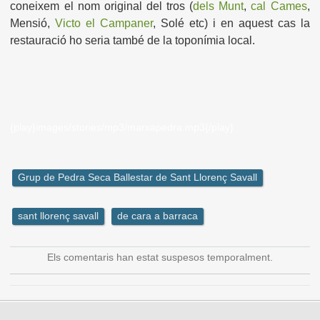
coneixem el nom original del tros (
dels Munt
,
cal Cames
,
Mensió,
Victo el Campaner
, Solé etc) i en aquest cas la
restauració ho seria també de la toponímia local.
{play}images/stories/mp3/marxapedra.mp3{/play}
Grup de Pedra Seca Ballestar de Sant Llorenç Savall
sant llorenç savall
de cara a barraca
Els comentaris han estat suspesos temporalment.