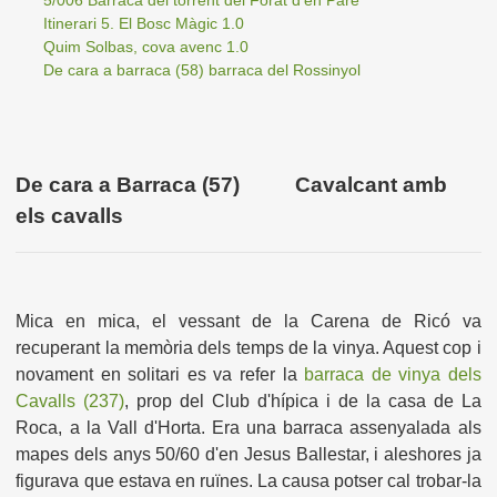
5/006 Barraca del torrent del Forat d'en Paré
Itinerari 5. El Bosc Màgic 1.0
Quim Solbas, cova avenc 1.0
De cara a barraca (58) barraca del Rossinyol
De cara a Barraca (57) Cavalcant amb
els cavalls
Mica en mica, el vessant de la Carena de Ricó va
recuperant la memòria dels temps de la vinya. Aquest cop i
novament en solitari es va refer la
barraca de vinya dels
Cavalls (237)
, prop del Club d'hípica i de la casa de La
Roca, a la Vall d'Horta. Era una barraca assenyalada als
mapes dels anys 50/60 d'en Jesus Ballestar, i aleshores ja
figurava que estava en ruïnes. La causa potser cal trobar-la