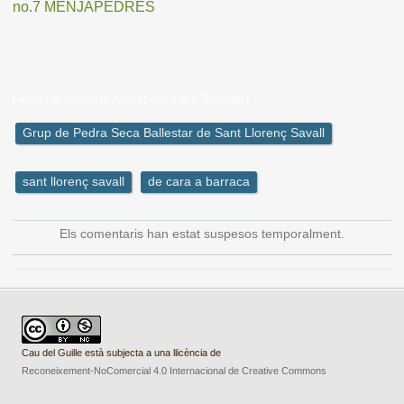
no.7 MENJAPEDRES
{audio autostart}marxapedra.mp3{/audio}
Grup de Pedra Seca Ballestar de Sant Llorenç Savall
sant llorenç savall
de cara a barraca
Els comentaris han estat suspesos temporalment.
Cau del Guille està subjecta a una llicència de
Reconeixement-NoComercial 4.0 Internacional de Creative Commons