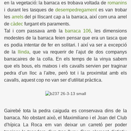
en la vegetació: la barraca es trobava voltada de
romanins
i durant les tasques de
desempedregament
es van trobar
les
arrels
del pi lliscant cap a la barraca, així com una arrel
de
càdec
furgant els paraments.
Tal i com passava amb la
barraca 106
, les dimensions
modestes de la barraca feien pensar que era un tasca que
es podia intentar de fer en solitari. I així va ser a excepció
de la
llinda
, que va requerir de l'ajut de dos companys
barracaires de la colla. En els temps de la vinya sabem
que els bous, els matxos i els cavalls servien per traginar
pedra d'un lloc a l'altre, però tot i la proximitat amb els
cavalls, aquest cop no van ser d'utilitat pràctica.
Gairebé tota la pedra caiguda es
conservava dins de la
barraca. No obstant això, el Maximiliano i el Joan del Club
d'hípica La Roca em van deixar un carretó
per poder