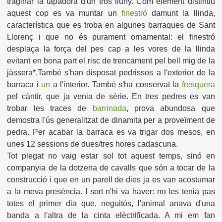
traginar la tapadora d'un tros lluny. Com element distintiu
aquest cop es va muntar un
finestró
damunt la llinda,
característica que es troba en algunes barraques de Sant
Llorenç i que no és purament ornamental: el finestró
desplaça la força del pes cap a les vores de la llinda
evitant en bona part el risc de trencament pel bell mig de la
jàssera*.També s'han disposat pedrissos a l'exterior de la
barraca i
un
a l'interior. També s'ha conservat la
fresquera
pel càntir, que ja venia de sèrie. En tres pedres es van
trobar les traces de
barrinada
, prova abundosa que
demostra l'ús generalitzat de dinamita per a proveïment de
pedra. Per acabar la barraca es va trigar dos mesos, en
unes 12 sessions de dues/tres hores cadascuna.
Tot plegat no vaig estar sol tot aquest temps, sinó en
companyia de la dotzena de cavalls que són a tocar de la
construcció i que en un parell de dies ja es van acostumar
a la meva presència. I sort n'hi va haver: no les tenia pas
totes el primer dia que, neguitós, l'animal anava d'una
banda a l'altra de la cinta elèctrificada. A mi em fan