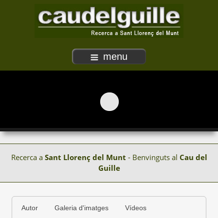
menu
Recerca a
Sant Llorenç del Munt
- Benvinguts al
Cau del
Guille
Autor
Galeria d'imatges
Vídeos