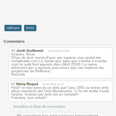
{audio autostart}riuripoll.mp3{/audio}
rellinars
fonts
Comentaris
#2
Jordi Guillemot
24-04-2018 23:03
Gràcies, Núria
S'han de tenir nervis d'acer per superar una cavitat tan
complicada com La Saiola que saps que s'arriba a inundar
com ho està fent aquests dies (Abril 2018). La meva
admiració per a aquests precursors que van explorar les
surgències de Rellinars!
Records
#1
Núria Roqué
24-04-2018 11:27
Hola!! el meu pare és un dels que l'any 1955 va entrar amb
altres membres del Club Muntanyenc. Li ha fet molta il·lusió
l'article. Gràcies per tenir-los en compte!!
Felicitats, bon article!!
Actualitza la llista de comentaris
Els comentaris han estat suspesos temporalment.