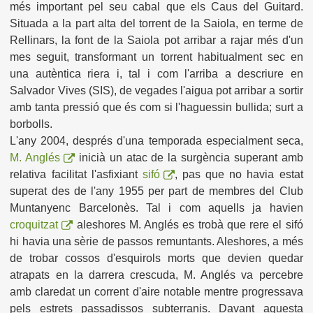
més important pel seu cabal que els Caus del Guitard.
Situada a la part alta del torrent de la Saiola, en terme de
Rellinars, la font de la Saiola pot arribar a rajar més d'un
mes seguit, transformant un torrent habitualment sec en
una autèntica riera i, tal i com l'arriba a descriure en
Salvador Vives (SIS), de vegades l'aigua pot arribar a sortir
amb tanta pressió que és com si l'haguessin bullida; surt a
borbolls.
L'any 2004, després d'una temporada especialment seca,
M. Anglés
inicià un atac de la surgència superant amb
relativa facilitat l'asfixiant
sifó
, pas que no havia estat
superat des de l'any 1955 per part de membres del Club
Muntanyenc Barcelonès. Tal i com aquells ja havien
croquitzat
aleshores M. Anglés es trobà que rere el sifó
hi havia una sèrie de passos remuntants. Aleshores, a més
de trobar cossos d'esquirols morts que devien quedar
atrapats en la darrera crescuda, M. Anglés va percebre
amb claredat un corrent d'aire notable mentre progressava
pels estrets passadissos subterranis. Davant aquesta