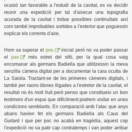
ocasió tan favorable a l'estudi de la cavitat, es va decidir
reunir una expedició per tal d'aixecar una topografia
acurada de la cavitat i trobar possibles continuïtats així
com també improbables sortides a l'exterior que poguessin
explicar els corrents d'aire.
Hom va superar el
pou
inicial però no va poder passar
el
pas
més estret del sifó, per la qual cosa vaig
encomanar als germans Badiella que utilitzessin la meva
senzilla càmera digital per a documentar la cara oculta de
La Saiola. Tractant-se de les primeres càmeres digitals, i
també per raons òbvies lligades a l'estretor de la cavitat, el
resultat no és molt lluït però penso que constitueix un bon
testimoni d'un espai que difícilment podrem visitar en unes
condicions semblants. En comparació amb l'atac que anys
abans havien fet els germans Badiella als Caus del
Guitard i que per poc no acabà en tragèdia, aquest cop
l'expedició no va patir cap contratemps i van poder arribar