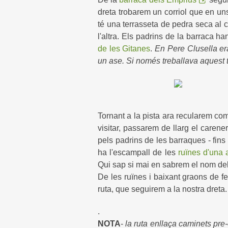
dreta trobarem un corriol que en un
té una terrasseta de pedra seca al
l'altra. Els padrins de la barraca h
de les Gitanes
.
En Pere Clusella era
un ase. Si només treballava aquest tr
Tornant a la pista ara recularem co
visitar, passarem de llarg el carene
pels padrins de les barraques - fins
ha l'escampall de les
ruïnes d'una 
Qui sap si mai en sabrem el nom del
De les ruïnes i baixant graons de fe
ruta, que seguirem a la nostra dreta.
.
NOTA
-
la ruta enllaça caminets pre-