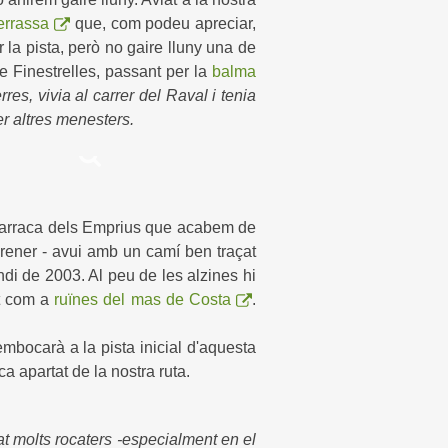
errassa
que, com podeu apreciar,
la pista, però no gaire lluny una de
de Finestrelles, passant per la
balma
s, vivia al carrer del Raval i tenia
er altres menesters.
a barraca dels Emprius que acabem de
arener - avui amb un camí ben traçat
ndi de 2003. Al peu de les alzines hi
nt com a
ruïnes del mas de Costa
.
embocarà a la pista inicial d'aquesta
a apartat de la nostra ruta.
tat molts rocaters -especialment en el