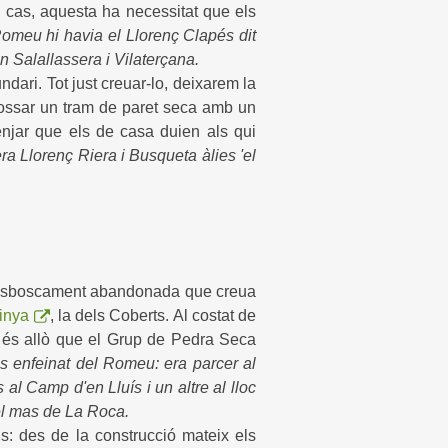
l cas, aquesta ha necessitat que els
omeu hi havia el Llorenç Clapés dit
ón Salallassera i Vilaterçana.
ndari. Tot just creuar-lo, deixarem la
adossar un tram de paret seca amb un
enjar que els de casa duien als qui
era Llorenç Riera i Busqueta àlies 'el
e desboscament abandonada que creua
inya
, la dels Coberts. Al costat de
 és allò que el Grup de Pedra Seca
més enfeinat del Romeu: era parcer al
 al Camp d'en Lluís i un altre al lloc
del mas de La Roca.
s: des de la construcció mateix els