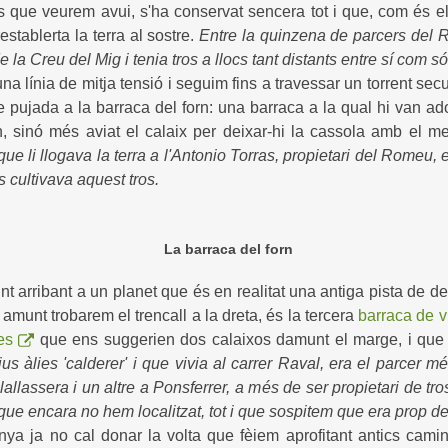
s que veurem avui, s'ha conservat sencera tot i que, com és e
establerta la terra al sostre.
Entre la quinzena de parcers del R
e la Creu del Mig i tenia tros a llocs tant distants entre sí com s
a línia de mitja tensió i seguim fins a travessar un torrent secu
de pujada a la barraca del forn: una barraca a la qual hi van 
n, sinó més aviat el calaix per deixar-hi la cassola amb el m
que li llogava la terra a l'Antonio Torras, propietari del Romeu, 
 cultivava aquest tros.
La barraca del forn
unt arribant a un planet que és en realitat una antiga pista d
munt trobarem el trencall a la dreta, és la tercera
barraca de v
es
que ens suggerien dos calaixos damunt el marge, i que
us àlies 'calderer' i que vivia al carrer Raval, era el parcer 
lassera i un altre a Ponsferrer, a més de ser propietari de tros
 que encara no hem localitzat, tot i que sospitem que era prop 
nya ja no cal donar la volta que fèiem aprofitant antics camin