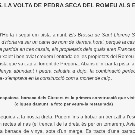
 5. LA VOLTA DE PEDRA SECA DEL ROMEU ALS
d'Horta i seguirem pista amunt.
Els Brossa de Sant Llorenç S
l d'Horta va ser un canvi de nom de 'darrera hora', perquè la ca
 partida en tres casals, els propietaris dels quals eren Franc
n xalet i ben aviat creuem l'entrada de les propietats del Rome
sta que va cap al torrent de Pregona. Abans d'iniciar la pista, 
lenya abundant i pedra calcària a dojo, la combinació perfe
ra- s'emprava en la construcció com a morter de calç .
'espaiosa barraca dels Cirerers és la primera construcció que vis
foto per veure-la restaurada)
guida a la nostra dreta. Pugem fins a trobar un trencall a l'
m rectes al nas (el trencall de la dreta és per on tornarem). Av
era barraca de vinya, sota d'un marge. Es tracta d'una barr