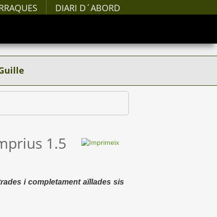
RRAQUES
DIARI D´ABORD
Guille
mprius 1.5
trades i completament aïllades sis