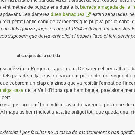
s vint metres de pujada ens durà a la
barraca amagada de la T
 capdavant. Les darreres
dues barraques
estan separades per 
an recuperat l'antic camí de carboners que pujava per la canal 
 un dels quinze pagesos que el 1854 cultivava en aquestes terre
os suposem que devia tenir ofici al poble i l'ase el feia servir p
el croquis de la sortida
m si anéssim a Pregona, cap al nord. Deixarem el trencall a l
r dels pals de mitja tensió i baixarem pel centre del següent c
 que trobarem un clap d'alzines que va resistir l'embat de l'ince
antiga casa
de la Vall d'Horta que hem batejat provisionalme
 cert.
ixes i per un camí ben indicat, aviat trobarem la pista que des
 Al mapa us hem indicat una altre antigot tot i que queda una mic
existents i per facilitar-ne la tasca de manteniment s'han aprofi