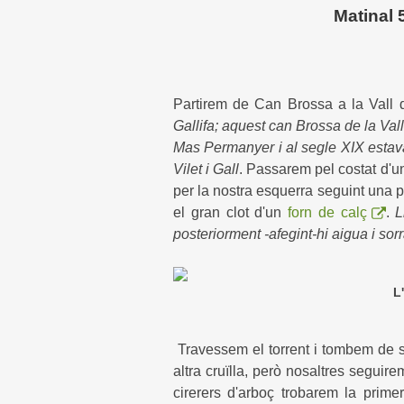
Matinal
Partirem de Can Brossa a la Vall 
Gallifa; aquest can Brossa de la Val
Mas Permanyer i al segle XIX estava
Vilet i Gall
. Passarem pel costat d'u
per la nostra esquerra seguint una pi
el gran clot d'un
forn de calç
.
L
posteriorment -afegint-hi aigua i sor
L
(cliqueu damunt la 
Travessem el torrent i tombem de se
altra cruïlla, però nosaltres seguire
cirerers d'arboç trobarem la prim