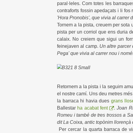
paral·leles. Com totes les barraque
contraforts fossin apedaçats i li fos r
'Hora Pronobis', que vivia al carrer d
Tornem a la pista, creuem per sota un
pista per un corriol que ens duria 
calaix. No creiem que sigui un for
feinejaven al camp.
Un altre parcer 
Pega' que vivia al carrer nou i només
Retornem a la pista i la seguim am
el nostre camí. Uns deu metres més a
la barraca hi havia dues
grans llos
Ballestar
ha acabat fent
.
Joan Ri
Romeu i també de tres trossos a Salal
dit La Coixa, antic topònim llorençà
Per cercar la quarta barraca de vi