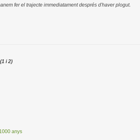
manem fer el trajecte immediatament després d'haver plogut.
 i 2)
 1000 anys