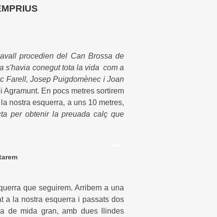
 EMPRIUS
avall procedien del Can Brossa de
sa s'havia conegut tota la vida com a
esc Farell, Josep Puigdomènec i Joan
u i Agramunt. En pocs metres sortirem
a la nostra esquerra, a uns 10 metres,
cta per obtenir la preuada calç que
itarem
esquerra que seguirem. Arribem a una
iat a la nostra esquerra i passats dos
aca de mida gran, amb dues llindes