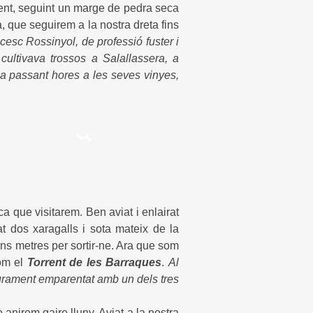
güent, seguint un marge de pedra seca
a, que seguirem a la nostra dreta fins
cesc Rossinyol, de professió fuster i
ultivava trossos a Salallassera, a
ia passant hores a les seves vinyes,
a que visitarem. Ben aviat i enlairat
at dos xaragalls i sota mateix de la
ns metres per sortir-ne. Ara que som
com el
T
orrent de les Barraques
.
Al
gurament emparentat amb un dels tres
anirem gaire lluny. Aviat a la nostra