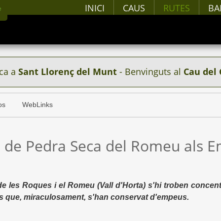
INICI
CAUS
RUTES
BA
ca a
Sant Llorenç del Munt
- Benvinguts al
Cau del 
os
WebLinks
ta de Pedra Seca del Romeu als E
e les Roques i el Romeu (Vall d'Horta) s'hi troben concen
rs que, miraculosament, s'han conservat d'empeus.