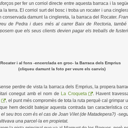
forços per fer un corriol directe entre aquesta barraca i la se
la terra. El corriol surt del bosc i troba un rocater i una cingler
en conservada damunt la cinglereta, la barraca del Rocater.
Fran
eu de Pedra i dues més al carrer Baix de Rectoria, també c
uposem que els seus clients devien pagar els treballs de fuster
 Rocater i al fons -encerclada en groc- la Barraca dels Emprius
 foto per veure els canvis)
ense perdre de vista la barraca dels Emprius, la propera barrac
litari conegut amb el nom de
La Croqueta
. Havent travess
, el punt més compromès de tota la ruta perquè cal grimpar u
 que hem decidit batejar aquesta contrada tan característica 
 el seu tros com és el cas de Joan Vilet (de Matadepera?) -se
ltivava una parcel·la en propietat.
rem la pista principal que va al Marquet de les Roques, però no 