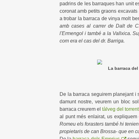
padrins de les barraques han unit es
coronat amb petits graons excavats a 
a trobar la barraca de vinya molt b
amb cases al carrer de Dalt de Cr
l'Ermengol i també a la Vallxica. S
com era el cas del dr. Barriga.
La barraca del
(cliqueu damunt la
De la barraca seguirem planejant i s
damunt nostre, veurem un bloc so
barraca creurem el
tàlveg del torrent
al punt més enlairat, us expliquem
Romeu els forasters també hi tenien
propietaris de can Brossa- que en cu
De la
barraca dels Emprius
segui