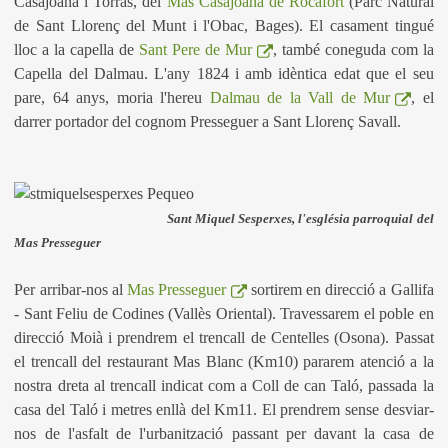
Casajoana i Torras, del
Mas Casajoana de Rocafort
(Parc Natural
de Sant Llorenç del Munt i l'Obac, Bages). El casament tingué
lloc a la capella de
Sant Pere de Mur
, també coneguda com la
Capella del Dalmau. L'any 1824 i amb idèntica edat que el seu
pare, 64 anys, moria l'hereu
Dalmau de la Vall de Mur
, el
darrer portador del cognom Presseguer a Sant Llorenç Savall.
Sant Miquel Sesperxes, l'església parroquial del
Mas Presseguer
Per arribar-nos al
Mas Presseguer
sortirem en direcció a Gallifa
- Sant Feliu de Codines (Vallès Oriental). Travessarem el poble en
direcció Moià i prendrem el trencall de Centelles (Osona). Passat
el trencall del restaurant Mas Blanc (Km10) pararem atenció a la
nostra dreta al trencall indicat com a Coll de can Taló, passada la
casa del Taló i metres enllà del Km11. El prendrem sense desviar-
nos de l'asfalt de l'urbanització passant per davant la casa de