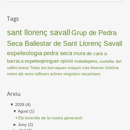
Tags
sant llorenç savall
Grup de Pedra
Seca Ballestar de Sant Llorenç Savall
espeleologia
pedra seca
mura
de cara a
barraca
espeleopringuer
opinió
matadepera,
castellar del
vallès
breus
Totes les barraques
maquis
ruta
itinerari
història
notes als sons
rellinars
arbres singulars
vacarisses
Arxiu
▼
2026
(4)
▼
Agost
(1)
•
Els incendis de la nostra generació
►
Juny
(2)