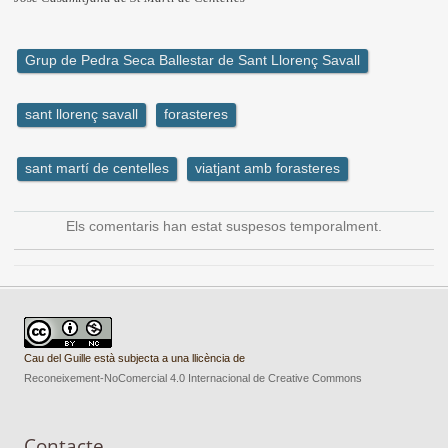
Grup de Pedra Seca Ballestar de Sant Llorenç Savall
sant llorenç savall
forasteres
sant martí de centelles
viatjant amb forasteres
Els comentaris han estat suspesos temporalment.
Cau del Guille està subjecta a una llicència de
Reconeixement-NoComercial 4.0 Internacional de Creative Commons
Contacte