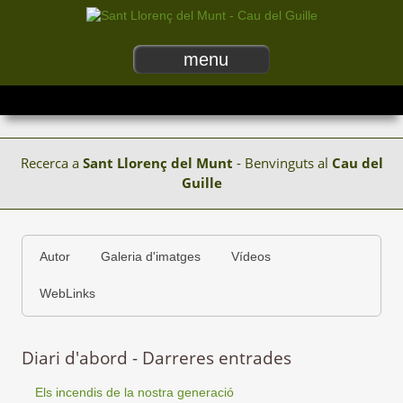
menu
Recerca a
Sant Llorenç del Munt
- Benvinguts al
Cau del
Guille
Autor
Galeria d'imatges
Vídeos
WebLinks
Diari d'abord - Darreres entrades
Els incendis de la nostra generació