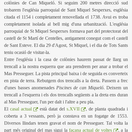
colònies de Can Miqueló. Si seguim 200 metres direcció sud
trobarem l'església parroquial de Sant Miquel Sesperxes, església
citada el 1154 i completament renovellada el 1738. Avui es troba
completament isolada al bell mig d'una urbanització. L'església
parroquial de St Miquel Sesperxes formava part del protectorat del
castell de St Martí de Centelles, antigament conegut com el castell
de Sant Esteve. El dia 29 d'Agost, St Miquel, i el dia de Tots Sants
teniu ocasió de visitar-la.
Entre l'església i la casa de colònies haurem passat de llarg un
trencall a la nostra esquerra que ara prendrem per anar a trobar el
Mas Presseguer. La pista principal baixa i de seguida es converteix
en pista de terra. Rebutgem dos trencalls a la dreta. Passem a frec
d'unes basses anomenades
Piscines de can Miqueló
. Deixem un
trencall a l'esquerra i els dos trencalls següents a la dreta ens duran
al Mas Presseguer, l'un per dalt i l'altre a peu pla.
El
casal actual
està datat del
s.XVII
, de planta quadrada i
coberta a 3 vessants, però ja constava en un fogatge de 1553.
Diversos llindars tenen gravat el nom de Presseguer. Tal volta la
part més original del mas sigui la
façana actual de voltes
, a la