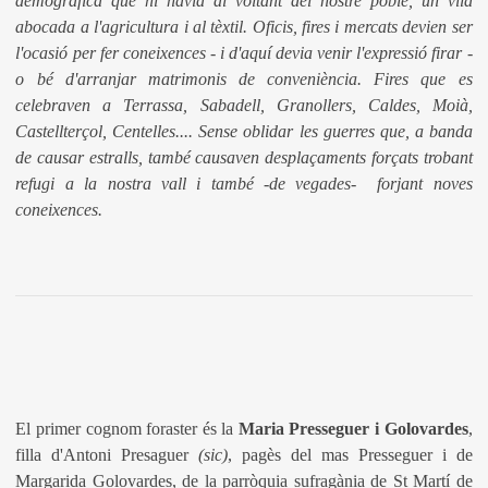
demogràfica que hi havia al voltant del nostre poble, un vila
abocada a l'agricultura i al tèxtil. Oficis, fires i mercats devien ser
l'ocasió per fer coneixences - i d'aquí devia venir l'expressió firar -
o bé d'arranjar matrimonis de conveniència. Fires que es
celebraven a Terrassa, Sabadell, Granollers, Caldes, Moià,
Castellterçol, Centelles.... Sense oblidar les guerres que, a banda
de causar estralls, també causaven desplaçaments forçats trobant
refugi a la nostra vall i també -de vegades- forjant noves
coneixences.
El primer cognom foraster és la
Maria Presseguer i Golovardes
,
filla d'Antoni Presaguer
(sic)
, pagès del mas Presseguer i de
Margarida Golovardes, de la parròquia sufragània de St Martí de