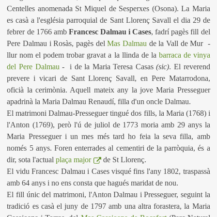
Centelles anomenada St Miquel de Sesperxes (Osona). La Maria
es casà a l'església parroquial de Sant Llorenç Savall el dia 29 de
febrer de 1766 amb
Francesc Dalmau i Cases
, fadrí pagès fill del
Pere Dalmau i Rosàs
, pagès del
Mas Dalmau
de la Vall de Mur -
llur nom el podem trobar gravat a la llinda de la
barraca de vinya
del Pere Dalmau
- i de la Maria Teresa Casas
(sic)
. El reverend
prevere i vicari de Sant Llorenç Savall, en Pere Matarrodona,
oficià la cerimònia. Aquell mateix any la jove Maria Presseguer
apadrinà la Maria Dalmau Renaudí, filla d'un oncle Dalmau.
El matrimoni Dalmau-Presseguer tingué dos fills, la Maria (1768) i
l'Anton (1769), però l'ú de juliol de 1773 moria amb 29 anys la
Maria Presseguer i un mes més tard ho feia la seva filla, amb
només 5 anys. Foren enterrades al cementiri de la parròquia, és a
dir, sota l'actual
plaça major
de St Llorenç.
El vidu Francesc Dalmau i Cases visqué fins l'any 1802, traspassà
amb 64 anys i no ens consta que hagués maridat de nou.
El fill únic del matrimoni, l'Anton Dalmau i Presseguer, seguint la
tradició es casà el juny de 1797 amb una altra forastera, la Maria