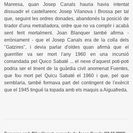
Manresa, quan Josep Canals hauria havia intentat
dissuadir el castellarenc Josep Vilanova i Brossa per tal
que, seguint les ordres donades, abandonés la posició de
tirador d'una metralladora, ordre que no va complir i acabà
sent ferit mortalment.
Joan Blanquer també afirma -
erròniament - que el Josep Canals era de la colla dels
"Gatzires", i devia parlar d'oïdes quan afirmà que el
guerriller va ser mort l'any 1960 en una incursió
comandada pel Quico Sabaté ... el nexe d'aquest poti-poti
podria ser el tinent de la guàrdia civil anomenat Fuentes,
que fou mort pel Quicu Sabaté el 1960 i que, pel que
semblaria, també formava part del contingent de l'exèrcit
que el 1945 tingué la topada amb els maquis a Aiguafreda.