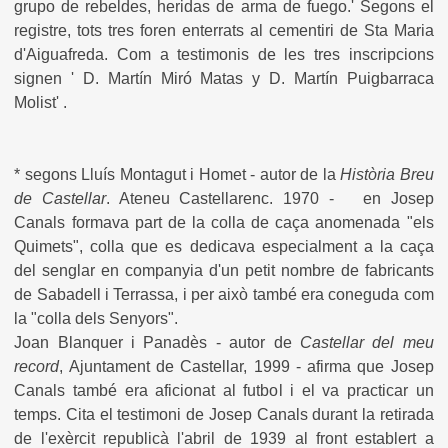
grupo de rebeldes, heridas de arma de fuego.' Segons el
registre, tots tres foren enterrats al cementiri de Sta Maria
d'Aiguafreda. Com a testimonis de les tres inscripcions
signen ' D. Martín Miró Matas y D. Martín Puigbarraca
Molist' .
* segons Lluís Montagut i Homet - autor de la
Història Breu
de Castellar
. Ateneu Castellarenc. 1970 - en Josep
Canals formava part de la colla de caça anomenada "els
Quimets", colla que es dedicava especialment a la caça
del senglar en companyia d'un petit nombre de fabricants
de Sabadell i Terrassa, i per això també era coneguda com
la "colla dels Senyors".
Joan Blanquer i Panadès - autor de
Castellar del meu
record
, Ajuntament de Castellar, 1999 - afirma que Josep
Canals també era aficionat al futbol i el va practicar un
temps. C
ita el testimoni de Josep Canals durant la retirada
de l'exèrcit republicà l'abril de 1939 al front establert a