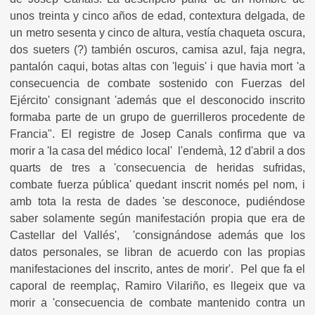
unos treinta y cinco años de edad, contextura delgada, de
un metro sesenta y cinco de altura, vestía chaqueta oscura,
dos sueters (?) también oscuros, camisa azul, faja negra,
pantalón caqui, botas altas con 'leguis' i que havia mort 'a
consecuencia de combate sostenido con Fuerzas del
Ejército' consignant 'además que el desconocido inscrito
formaba parte de un grupo de guerrilleros procedente de
Francia". El registre de Josep Canals confirma que va
morir a 'la casa del médico local' l'endemà, 12 d'abril a dos
quarts de tres a 'consecuencia de heridas sufridas,
combate fuerza pública' quedant inscrit només pel nom, i
amb tota la resta de dades 'se desconoce, pudiéndose
saber solamente según manifestación propia que era de
Castellar del Vallés', 'consignándose además que los
datos personales, se libran de acuerdo con las propias
manifestaciones del inscrito, antes de morir'. Pel que fa el
caporal de reemplaç, Ramiro Vilariño, es llegeix que va
morir a 'consecuencia de combate mantenido contra un