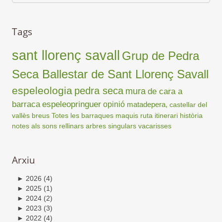
Tags
sant llorenç savall
Grup de Pedra
Seca Ballestar de Sant Llorenç Savall
espeleologia
pedra seca
mura
de cara a
barraca
espeleopringuer
opinió
matadepera,
castellar del
vallès
breus
Totes les barraques
maquis
ruta
itinerari
història
notes als sons
rellinars
arbres singulars
vacarisses
Arxiu
►
2026
(4)
►
2025
(1)
►
2024
(2)
►
2023
(3)
►
2022
(4)