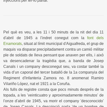
injeccions per fer-lo parlar.
Pel què es veu, a les 11 i 50 minuts de la nit del dia 11
d'abril de 1945 a l'indret conegut com la
font dels
Enamorats
, situat al límit municipal d'Aiguafreda, el grup de
maquis va disparar precipitadament contra un camió militar
ple de soldats de lleva pensant que anaven per ells, i això
va desencadenar la tragèdia que, a banda de Josep
Canals i un company desconegut seu, va costar també la
vida d’un caporal del tercer batalló de la 1a companyia del
Regiment d'Infanteria Zamora no. 8 anomenat Ramiro
Vilariño López, nat el 1921 a la Coruña.
Als fulls de registre consta que pocs minuts després de la
topada, a les 'veinticuatro y aproximadamente minutos' de
l'onze d'abril de 1945, va morir el company 'desconocido'
de Josep Canals. La descripció parla 'de un hombre de