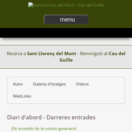
menu
Recerca a
Sant Llorenç del Munt
- Benvinguts al
Cau del
Guille
Autor
Galeria d'imatges
Vídeos
WebLinks
Diari d'abord - Darreres entrades
Els incendis de la nostra generació