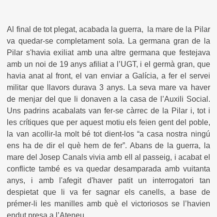
Al final de tot plegat, acabada la guerra, la mare de la Pilar
va quedar-se completament sola. La germana gran de la
Pilar s'havia exiliat amb una altre germana que festejava
amb un noi de 19 anys afiliat a l’UGT, i el germà gran, que
havia anat al front, el van enviar a Galícia, a fer el servei
militar que llavors durava 3 anys. La seva mare va haver
de menjar del que li donaven a la casa de l’Auxili Social.
Uns padrins acabalats van fer-se càrrec de la Pilar i, tot i
les crítiques que per aquest motiu els feien gent del poble,
la van acollir-la molt bé tot dient-los “a casa nostra ningú
ens ha de dir el què hem de fer”. Abans de la guerra, la
mare del Josep Canals vivia amb ell al passeig, i acabat el
conflicte també es va quedar desamparada amb vuitanta
anys, i amb l'afegit d'haver patit un interrogatori tan
despietat que li va fer sagnar els canells, a base de
prémer-li les manilles amb què el victoriosos se l’havien
endut presa a l’Ateneu .