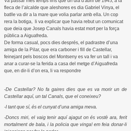
Va passar més temps fins que un dia d'abril de 1945, a la
fleca de l’alcalde que aleshores es dia Gabriel Vinya, el
batlle va dir a la mare que volia parlar amb ella. Un cop
rera la botiga, li va explicar que havia rebut un comunicat
que deia que Josep Canals havia estat mort per la força
pública a Aiguafreda.
De forma casual, pocs dies després, el padrastre d’una
amiga de la Pilar, que era carboner i fill de Castellar,
feinejant pels boscos del Montseny es va fer un tall i va
anar a curar-se la ferida a casa del metge d’Aiguafreda
que, en dir-li d’on era, li va respondre
-
De Castellar? No fa gaires dies que es va morir un de
Castellar aquí, un tal Canals, que el coneixeu?
-I tant que sí, és el cunyat d’una amiga meva.
-Doncs miri, el vaig tenir aquí ajagut on és vostè ara, ferit
mortalment de bala, i la policia que vinga! em feia donar-li