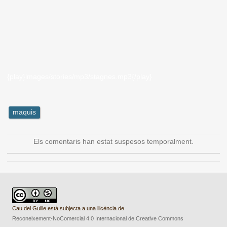
{play}images/stories/mp3/stagnes.mp3{/play}
maquis
Els comentaris han estat suspesos temporalment.
Cau del Guille està subjecta a una llicència de
Reconeixement-NoComercial 4.0 Internacional de Creative Commons