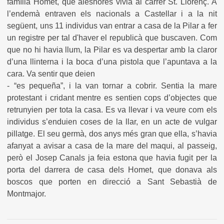
família Homet, que aleshores vivia al carrer St. Llorenç. A
l’endemà entraven els nacionals a Castellar i a la nit
següent, uns 11 individus van entrar a casa de la Pilar a fer
un registre per tal d'haver el republicà que buscaven. Com
que no hi havia llum, la Pilar es va despertar amb la claror
d’una llinterna i la boca d’una pistola que l’apuntava a la
cara. Va sentir que deien
- “es pequeña”, i la van tornar a cobrir. Sentia la mare
protestant i cridant mentre es sentien cops d’objectes que
retrunyien per tota la casa. Es va llevar i va veure com els
individus s’enduien coses de la llar, en un acte de vulgar
pillatge. El seu germà, dos anys més gran que ella, s’havia
afanyat a avisar a casa de la mare del maqui, al passeig,
però el Josep Canals ja feia estona que havia fugit per la
porta del darrera de casa dels Homet, que donava als
boscos que porten en direcció a Sant Sebastià de
Montmajor.