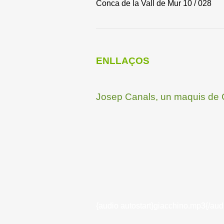
Conca de la Vall de Mur 10 / 028
ENLLAÇOS
Josep Canals, un maquis de C
{audio autostart}giacchino.mp3{/aud