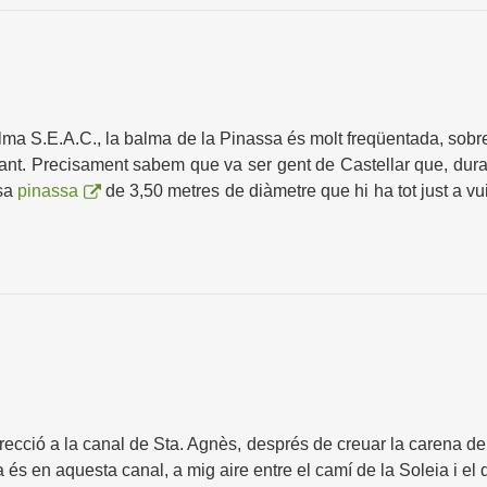
 S.E.A.C., la balma de la Pinassa és molt freqüentada, sobreto
ant. Precisament sabem que va ser gent de Castellar que, durant
ssa
pinassa
de 3,50 metres de diàmetre que hi ha tot just a vui
recció a la canal de Sta. Agnès, després de creuar la carena de
és en aquesta canal, a mig aire entre el camí de la Soleia i el