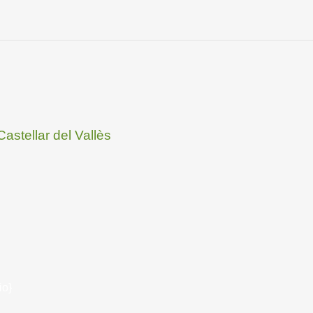
astellar del Vallès
io}