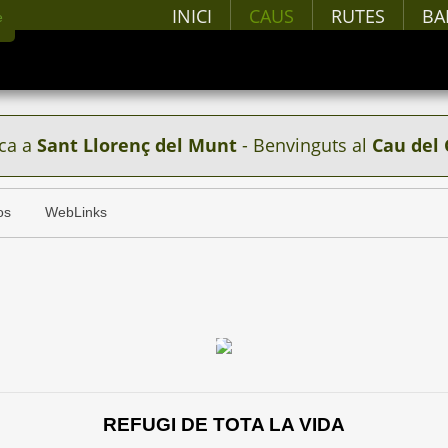
INICI
CAUS
RUTES
BA
ca a
Sant Llorenç del Munt
- Benvinguts al
Cau del 
os
WebLinks
REFUGI DE TOTA LA VIDA