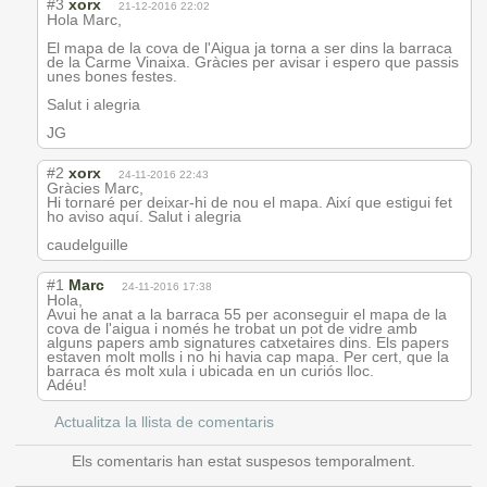
#3
xorx
21-12-2016 22:02
Hola Marc,
El mapa de la cova de l'Aigua ja torna a ser dins la barraca
de la Carme Vinaixa. Gràcies per avisar i espero que passis
unes bones festes.
Salut i alegria
JG
#2
xorx
24-11-2016 22:43
Gràcies Marc,
Hi tornaré per deixar-hi de nou el mapa. Així que estigui fet
ho aviso aquí. Salut i alegria
caudelguille
#1
Marc
24-11-2016 17:38
Hola,
Avui he anat a la barraca 55 per aconseguir el mapa de la
cova de l'aigua i només he trobat un pot de vidre amb
alguns papers amb signatures catxetaires dins. Els papers
estaven molt molls i no hi havia cap mapa. Per cert, que la
barraca és molt xula i ubicada en un curiós lloc.
Adéu!
Actualitza la llista de comentaris
Els comentaris han estat suspesos temporalment.