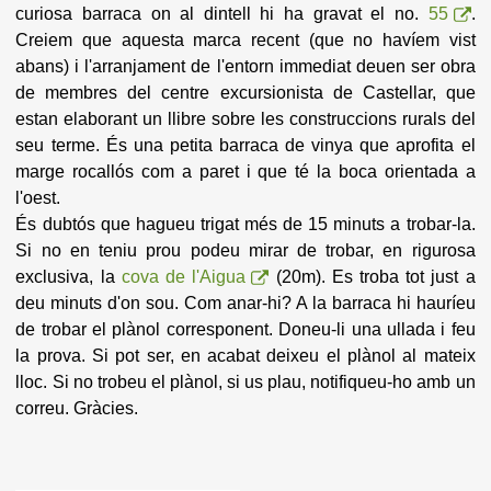
curiosa barraca on al dintell hi ha gravat el no.
55
.
Creiem que aquesta marca recent (que no havíem vist
abans) i l'arranjament de l'entorn immediat deuen ser obra
de membres del centre excursionista de Castellar, que
estan elaborant un llibre sobre les construccions rurals del
seu terme. És una petita barraca de vinya que aprofita el
marge rocallós com a paret i que té la boca orientada a
l'oest.
És dubtós que hagueu trigat més de 15 minuts a trobar-la.
Si no en teniu prou podeu mirar de trobar, en rigurosa
exclusiva, la
cova de l'Aigua
(20m). Es troba tot just a
deu minuts d'on sou. Com anar-hi? A la barraca hi hauríeu
de trobar el plànol corresponent. Doneu-li una ullada i feu
la prova. Si pot ser, en acabat deixeu el plànol al mateix
lloc. Si no trobeu el plànol, si us plau, notifiqueu-ho amb un
correu. Gràcies.