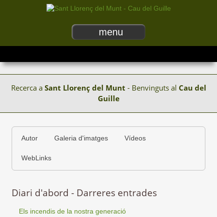
menu
Recerca a
Sant Llorenç del Munt
- Benvinguts al
Cau del
Guille
Autor
Galeria d'imatges
Vídeos
WebLinks
Diari d'abord - Darreres entrades
Els incendis de la nostra generació