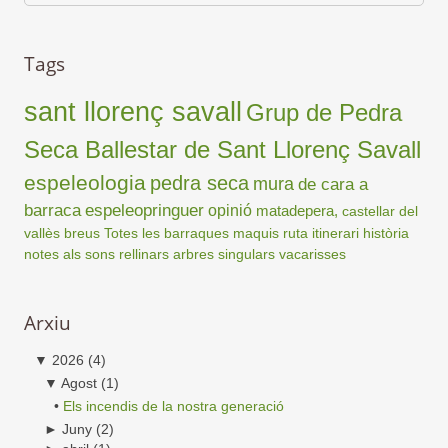
Tags
sant llorenç savall
Grup de Pedra
Seca Ballestar de Sant Llorenç Savall
espeleologia
pedra seca
mura
de cara a
barraca
espeleopringuer
opinió
matadepera,
castellar del
vallès
breus
Totes les barraques
maquis
ruta
itinerari
història
notes als sons
rellinars
arbres singulars
vacarisses
Arxiu
▼
2026
(4)
▼
Agost
(1)
•
Els incendis de la nostra generació
►
Juny
(2)