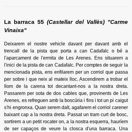
La barraca 55
(Castellar del Vallès) "Carme
Vinaixa"
Deixarem el nostre vehicle davant per davant amb el
trencall de la pista que porta a can Cadafalc o bé a
l'aparcament de l'ermita de Les Arenes. Ens situarem a
l'inici de la pista de can Cadafalc. Per comptes de seguir la
mencionada pista, ens enfilarem per un corriol que passa
per sobre i que neix al mateix lloc. Ascendirem a trobar el
llom de la carena tot decantant-nos a la nostra dreta.
Passarem per sota de dos cables que, provinents de Les
Arenes, es refreguen amb la boscúria i fins i tot un pi caigut
s'hi engronxa. Quan serem dalt, agafarem el corriol carener
baixant cap a la nostra dreta. Passat un tram curt de bosc,
sortirem a un petit rocater on, a la nostra esquerra, hauríem
de ser capaços de veure la closca d'una barraca. Una