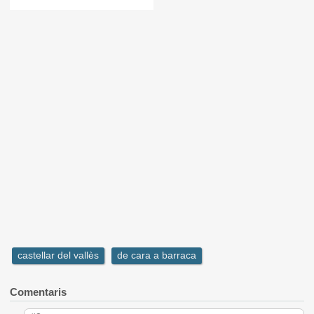
{audio autostart}flickr.mp3{/audio}
castellar del vallès
de cara a barraca
Comentaris