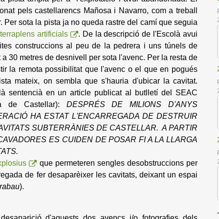
ionat pels castellarencs Mañosa i Navarro, com a treball
. Per sota la pista ja no queda rastre del camí que seguia
terraplens artificials
. De la descripció de l'Escolà avui
tes construccions al peu de la pedrera i uns túnels de
 a 30 metres de desnivell per sota l'avenc. Per la resta de
stir la remota possibilitat que l'avenc o el que en pogués
ista mateix, on sembla que s'hauria d'ubicar la cavitat.
 sentencià en un article publicat al butlletí del SEAC
a de Castellar):
DESPRÉS DE MILIONS D'ANYS
NERACIÓ HA ESTAT L'ENCARREGADA DE DESTRUIR
AVITATS SUBTERRÀNIES DE CASTELLAR. A PARTIR
XCAVADORES ES CUIDEN DE POSAR FI A LA LLARGA
TATS.
xplosius
que permeteren sengles desobstruccions per
regada de fer desaparèixer les cavitats, deixant un espai
irabau
).
desaparició d'aquests dos avencs i/o fotografies dels