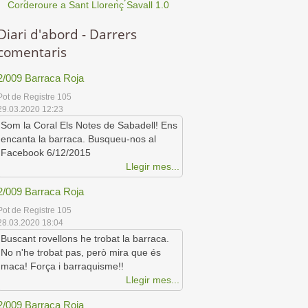
Corderoure a Sant Llorenç Savall 1.0
Diari d'abord - Darrers
comentaris
2/009 Barraca Roja
Pot de Registre 105
29.03.2020 12:23
Som la Coral Els Notes de Sabadell! Ens
encanta la barraca. Busqueu-nos al
Facebook 6/12/2015
Llegir mes...
2/009 Barraca Roja
Pot de Registre 105
28.03.2020 18:04
Buscant rovellons he trobat la barraca.
No n'he trobat pas, però mira que és
maca! Força i barraquisme!!
Llegir mes...
2/009 Barraca Roja