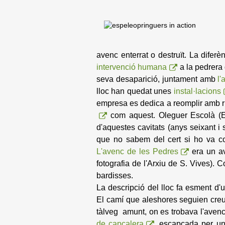
avenc enterrat o destruït. La diferè
intervenció humana
a la pedrera 
seva desaparició, juntament amb
l'
lloc han quedat unes
instal·lacions
empresa es dedica a reomplir amb r
com aquest. Oleguer Escolà (ER
d'aquestes cavitats (anys seixant i se
que no sabem del cert si ho va 
L'avenc de les Pedres
era un av
fotografia de l'Arxiu de S. Vives). 
bardisses.
La descripció del lloc fa esment d'u
El camí que aleshores seguien creu
tàlveg amunt, on es trobava l'aven
de capçalera
, escapçada per un