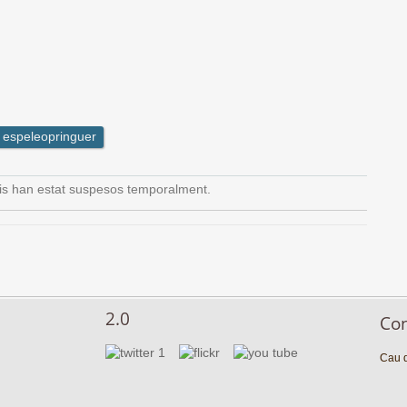
espeleopringuer
is han estat suspesos temporalment.
2.0
Co
Cau d