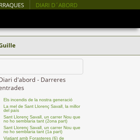
RRAQUES
DIARI D´ABORD
Guille
Diari d'abord - Darreres
entrades
Els incendis de la nostra generació
La mel de Sant Llorenç Savall, la millor
del país
Sant Llorenç Savall, un carrer Nou que
no ho semblaria tant (2ona part)
Sant Llorenç Savall, un carrer Nou que
no ho semblaria tant (1a part)
Viatjant amb Forasteres (6) de