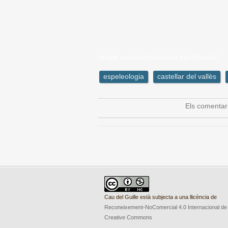
{audio autostart}cavalieri.mp3{/audio}
espeleologia
castellar del vallès
Els comentar
Cau del Guille està subjecta a una llicència de
Reconeixement-NoComercial 4.0 Internacional de
Creative Commons