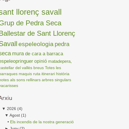
sant llorenç savall
Grup de Pedra Seca
Ballestar de Sant Llorenç
Savall
espeleologia
pedra
seca
mura
de cara a barraca
espeleopringuer
opinió
matadepera,
castellar del vallès
breus
Totes les
barraques
maquis
ruta
itinerari
història
notes als sons
rellinars
arbres singulars
vacarisses
Arxiu
▼
2026
(4)
▼
Agost
(1)
•
Els incendis de la nostra generació
►
Juny
(2)