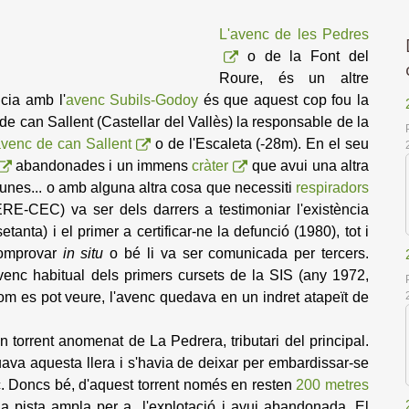
L'avenc de les Pedres
o de la Font del
Roure, és un altre
ncia amb l'
avenc Subils-Godoy
és que aquest cop fou la
de can Sallent (Castellar del Vallès) la responsable de la
avenc de can Sallent
o de l'Escaleta (-28m). En el seu
abandonades i un immens
cràter
que avui una altra
unes... o amb alguna altra cosa que necessiti
respiradors
E-CEC) va ser dels darrers a testimoniar l'existència
tanta) i el primer a certificar-ne la defunció (1980), tot i
comprovar
in situ
o bé li va ser comunicada per tercers.
enc habitual dels primers cursets de la SIS (any 1972,
Com es pot veure, l'avenc quedava en un indret atapeït de
n torrent anomenat de La Pedrera, tributari del principal.
ava aquesta llera i s'havia de deixar per embardissar-se
c. Doncs bé, d'aquest torrent només en resten
200 metres
a pista ampla per a l'explotació i avui abandonada. El