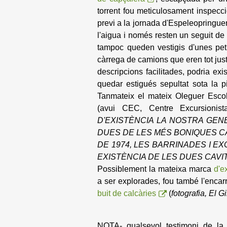
torrent fou meticulosament inspecc
previ a la jornada d'Espeleopringuer
l'aigua i només resten un seguit de
tampoc queden vestigis d'unes peti
càrrega de camions que eren tot just
descripcions facilitades, podria exi
quedar estigués sepultat sota la p
Tanmateix el mateix Oleguer Escolà
(avui CEC, Centre Excursionist
D'EXISTÈNCIA LA NOSTRA GE
DUES DE LES MÉS BONIQUES C
DE 1974, LES BARRINADES I E
EXISTÈNCIA DE LES DUES CAVI
Possiblement la mateixa marca
d'e
a ser explorades, fou també l'encar
buit de calcàries
(
fotografia, El G
NOTA- qualsevol testimoni de la 