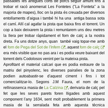
passades les antigues corts de porcs seguir amunt fins a
trobar el racó anomenat Les Fontetes ("La Fonteta" a la
majoria de mapes), lloc on la pista és creuada per diversos
entollaments d'aigua i també hi ha una antiga bassa sota
el camí. Allí cal agafar la pista que baixa fins el torrent. Un
cop a baix deixarem la pista i remuntarem uns deu metres
la llera per trobar ràpidament el forn de calç a la nostra
dreta. Fa uns dotze anys, quan també vaig topar-me amb
el
forn de Pega del Sot de l'Infern
, aquest
forn de calç
era més visible que no pas ara i es podia veure baixant del
torrent dels Codolosos venint per la mateixa pista.
Aprofitant el material calcari que es podia extraure de la
matriu del pinyolenc, les diverses pairalies de la zona
podien autoabastir-se d'aquest ciment i fins i tot
comercialitzar-lo. Segons J.M Faura, el nom de la
rellinassenca masia de
La Calzina
, derivaria de calç pel
fet que les seves parets foren lligades amb aquest
component l'any 1634, sent molt probablement la primera
masia de la serralada feta amb aquesta tècnica