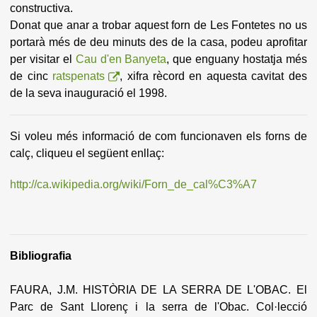
constructiva.
Donat que anar a trobar aquest forn de Les Fontetes no us
portarà més de deu minuts des de la casa, podeu aprofitar
per visitar el
Cau d'en Banyeta
, que enguany hostatja més
de cinc
ratspenats
, xifra rècord en aquesta cavitat des
de la seva inauguració el 1998.
Si voleu més informació de com funcionaven els forns de
calç, cliqueu el següent enllaç:
http://ca.wikipedia.org/wiki/Forn_de_cal%C3%A7
Bibliografia
FAURA, J.M. HISTÒRIA DE LA SERRA DE L'OBAC. El
Parc de Sant Llorenç i la serra de l'Obac. Col·lecció