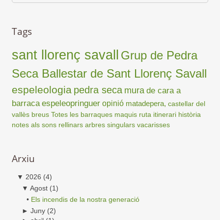
Tags
sant llorenç savall
Grup de Pedra
Seca Ballestar de Sant Llorenç Savall
espeleologia
pedra seca
mura
de cara a
barraca
espeleopringuer
opinió
matadepera,
castellar del
vallès
breus
Totes les barraques
maquis
ruta
itinerari
història
notes als sons
rellinars
arbres singulars
vacarisses
Arxiu
▼
2026
(4)
▼
Agost
(1)
•
Els incendis de la nostra generació
►
Juny
(2)