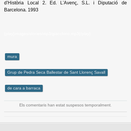
d'Història Local 2. Ed. L'Avenç, S.L. i Diputació de
Barcelona. 1993
{play}images/stories/mp3/giacchino.mp3{/play}
mura
Grup de Pedra Seca Ballestar de Sant Llorenç Savall
de cara a barraca
Els comentaris han estat suspesos temporalment.