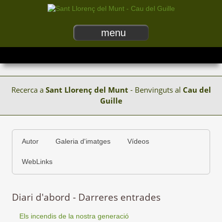
menu
Recerca a
Sant Llorenç del Munt
- Benvinguts al
Cau del
Guille
Autor
Galeria d'imatges
Vídeos
WebLinks
Diari d'abord - Darreres entrades
Els incendis de la nostra generació