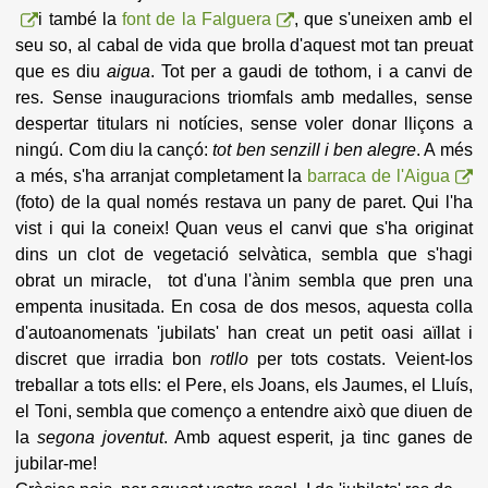
i també la
font de la Falguera
, que s'uneixen amb el
seu so, al cabal de vida que brolla d'aquest mot tan preuat
que es diu
aigua
. Tot per a gaudi de tothom, i a canvi de
res. Sense inauguracions triomfals amb medalles, sense
despertar titulars ni notícies, sense voler donar lliçons a
ningú. Com diu la cançó:
tot ben senzill i ben alegre
. A més
a més, s'ha arranjat completament la
barraca de l'Aigua
(foto) de la qual només restava un pany de paret. Qui l'ha
vist i qui la coneix! Quan veus el canvi que s'ha originat
dins un clot de vegetació selvàtica, sembla que s'hagi
obrat un miracle, tot d'una l'ànim sembla que pren una
empenta inusitada. En cosa de dos mesos, aquesta colla
d'autoanomenats 'jubilats' han creat un petit oasi aïllat i
discret que irradia bon
rotllo
per tots costats. Veient-los
treballar a tots ells: el Pere, els Joans, els Jaumes, el Lluís,
el Toni, sembla que començo a entendre això que diuen de
la
segona joventut
. Amb aquest esperit, ja tinc ganes de
jubilar-me!