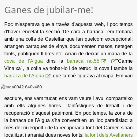
Ganes de jubilar-me!
Poc m'esperava que a través d'aquesta web, i poc temps
d'haver encetat la secció 'De cara a barraca', em trobaria
amb una colla de Castellar que fan quelcom excepcional:
arrangen barraques de vinya, documenten masos, netegen
fonts, publiquen llibres etc. Arran de deixar un mapa de la
cova de l'Aigua
dins la
barraca no.55
"Carme
Vinaixa", la colla va trobar-lo i de retruc la cova i també la
barraca de l'Aigua
, que també figurava al mapa.
Em van
escriure, ens vam trucar, ens vam veure i avui comparteixo
amb ells
algunes hores fantàstiques de treball i de
recuperació d'aquest patrimoni. En poc temps, la zona de
la barraca de l'Aigua s'ha convertit en un lloc paradisíac: a
més del riu Ripoll i de la recuperada font del Carner, s'han
localitzat i arranjat dues noves fonts:
la font dels Avellaners