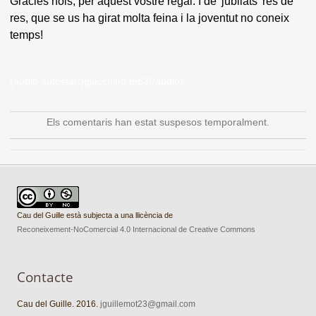
Gràcies nois, per aquest vostre regal. I de 'jubilats' res de
res, que se us ha girat molta feina i la joventut no coneix
temps!
{audio autostart}giacchino.mp3{/audio}
Els comentaris han estat suspesos temporalment.
Cau del Guille està subjecta a una llicència de
Reconeixement-NoComercial 4.0 Internacional de Creative Commons
Contacte
Cau del Guille. 2016.
jguillemot23@gmail.com