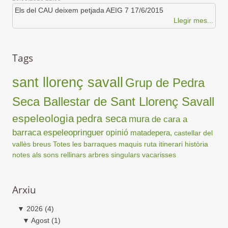
Els del CAU deixem petjada AEIG 7 17/6/2015
Llegir mes...
Tags
sant llorenç savall
Grup de Pedra
Seca Ballestar de Sant Llorenç Savall
espeleologia
pedra seca
mura
de cara a
barraca
espeleopringuer
opinió
matadepera,
castellar del
vallès
breus
Totes les barraques
maquis
ruta
itinerari
història
notes als sons
rellinars
arbres singulars
vacarisses
Arxiu
▼
2026
(4)
▼
Agost
(1)