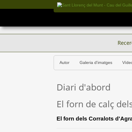
Recer
Autor
Galeria d'imatges
Víde
Diari d'abord
El forn de calç del
El forn dels Corralots d'Ag