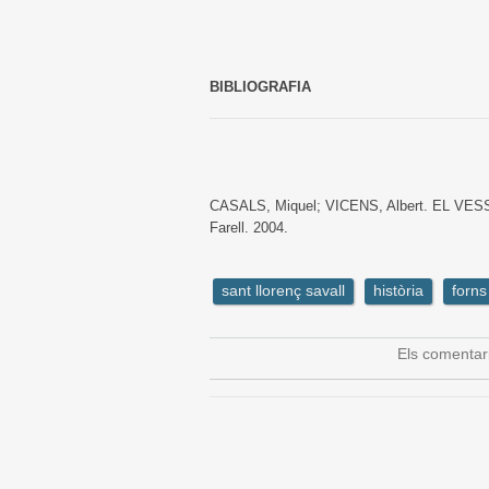
BIBLIOGRAFIA
CASALS, Miquel; VICENS, Albert. EL 
Farell. 2004.
sant llorenç savall
història
forns
Els comentar