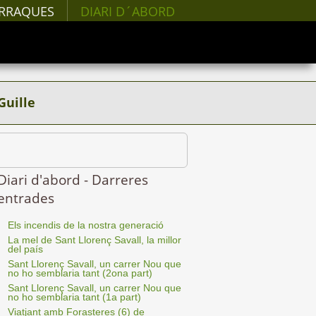
RRAQUES
DIARI D´ABORD
Guille
Diari d'abord - Darreres
entrades
Els incendis de la nostra generació
La mel de Sant Llorenç Savall, la millor
del país
Sant Llorenç Savall, un carrer Nou que
no ho semblaria tant (2ona part)
Sant Llorenç Savall, un carrer Nou que
no ho semblaria tant (1a part)
Viatjant amb Forasteres (6) de