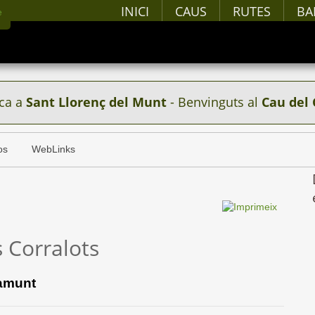
INICI
CAUS
RUTES
BA
ca a
Sant Llorenç del Munt
- Benvinguts al
Cau del 
os
WebLinks
s Corralots
ramunt