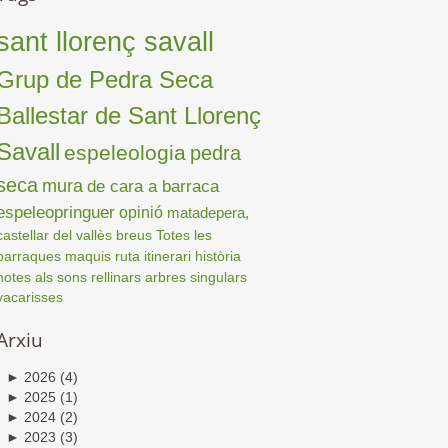
sant llorenç savall
Grup de Pedra Seca
Ballestar de Sant Llorenç
Savall
espeleologia
pedra
seca
mura
de cara a barraca
espeleopringuer
opinió
matadepera,
castellar del vallès
breus
Totes les
barraques
maquis
ruta
itinerari
història
notes als sons
rellinars
arbres singulars
vacarisses
Arxiu
►
2026
(4)
►
2025
(1)
►
2024
(2)
►
2023
(3)