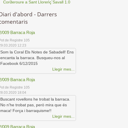
Corderoure a Sant Llorenç Savall 1.0
Diari d'abord - Darrers
comentaris
2/009 Barraca Roja
Pot de Registre 105
29.03.2020 12:23
Som la Coral Els Notes de Sabadell! Ens
encanta la barraca. Busqueu-nos al
Facebook 6/12/2015
Llegir mes...
2/009 Barraca Roja
Pot de Registre 105
28.03.2020 18:04
Buscant rovellons he trobat la barraca.
No n'he trobat pas, però mira que és
maca! Força i barraquisme!!
Llegir mes...
2/009 Barraca Roja