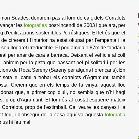
Ramon Suades, donarem pas al forn de calç dels Corralots
avançar les
fotografies
post-incendi de 2003 i que ara, per
eg d'edificacions sostenibles i/o rústiques. El fet és que el
e cirerers i l'interior ha estat okupat per l'empenta i la
el seu llogaret irreductible. El pou amida 1,87m de fondària
eal per anar de cara a barraca. Deixant el vehicle al coll
 anirem per la pista que passant pel pi solitari i per les
bacions de Roca Sereny (Sareny per alguns llorençans). En
 sota el camí a trobar els corralots d'Agramunt, també
a. Creiem que en els temps de la vinya, aquest lloc
donat que, a primer cop d'ull, no sembla que n'hi hagi
s, prop d'Agramunt. El forn és al costat esquerre mateix
Corralots, prop de l'estimball. Cal veure les canyes i la
tot teu, i d'obsequi de la casa aquí va aquesta
fotografia
 us hi feu mal.