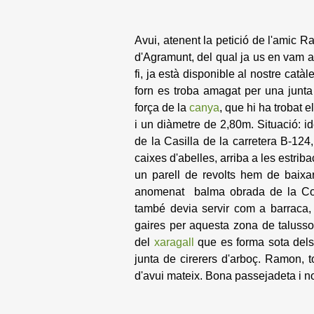
Avui, atenent la petició de l'amic 
d'Agramunt, del qual ja us en vam 
fi, ja està disponible al nostre catàl
forn es troba amagat per una junta d
força de la
canya
, que hi ha trobat 
i un diàmetre de 2,80m. Situació: id
de la Casilla de la carretera B-124,
caixes d'abelles, arriba a les estri
un parell de revolts hem de baixar
anomenat balma obrada de la Cost
també devia servir com a barraca, 
gaires per aquesta zona de talusso
del
xaragall
que es forma sota dels 
junta de cirerers d'arboç. Ramon, 
d'avui mateix. Bona passejadeta i no