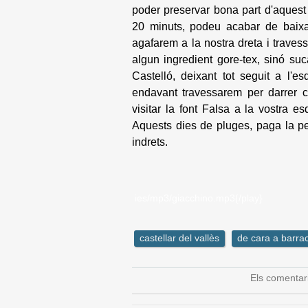
poder preservar bona part d'aquest p
20 minuts, podeu acabar de baixa
agafarem a la nostra dreta i traves
algun ingredient gore-tex, sinó suc
Castelló, deixant tot seguit a l'
endavant travessarem per darrer c
visitar la font Falsa a la vostra e
Aquests dies de pluges, paga la pe
indrets.
ies/mp3/giacchino.mp3{/play}
castellar del vallès
de cara a barra
Els comentar