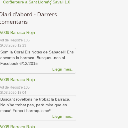
Corderoure a Sant Llorenç Savall 1.0
Diari d'abord - Darrers
comentaris
2/009 Barraca Roja
Pot de Registre 105
29.03.2020 12:23
Som la Coral Els Notes de Sabadell! Ens
encanta la barraca. Busqueu-nos al
Facebook 6/12/2015
Llegir mes...
2/009 Barraca Roja
Pot de Registre 105
28.03.2020 18:04
Buscant rovellons he trobat la barraca.
No n'he trobat pas, però mira que és
maca! Força i barraquisme!!
Llegir mes...
2/009 Barraca Roja