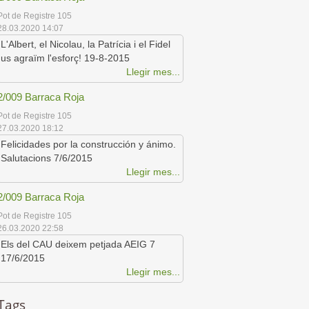
Pot de Registre 105
28.03.2020 14:07
L'Albert, el Nicolau, la Patrícia i el Fidel
us agraïm l'esforç! 19-8-2015
Llegir mes...
2/009 Barraca Roja
Pot de Registre 105
27.03.2020 18:12
Felicidades por la construcción y ánimo.
Salutacions 7/6/2015
Llegir mes...
2/009 Barraca Roja
Pot de Registre 105
26.03.2020 22:58
Els del CAU deixem petjada AEIG 7
17/6/2015
Llegir mes...
Tags