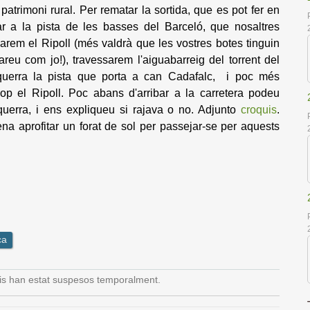
atrimoni rural. Per rematar la sortida, que es pot fer en
r a la pista de les basses del Barceló, que nosaltres
sarem el Ripoll (més valdrà que les vostres botes tinguin
areu com jo!), travessarem l'a
iguabarreig del torrent del
esquerra la pista que porta a can Cadafalc, i poc més
op el Ripoll. Poc abans d'arribar a la carretera podeu
squerra, i ens expliqueu si rajava o no. Adjunto
croquis
.
na aprofitar un forat de sol per passejar-se per aquests
ca
is han estat suspesos temporalment.