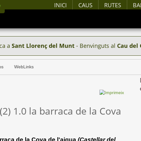
INICI
CAUS
RUTES
BA
ca a
Sant Llorenç del Munt
- Benvinguts al
Cau del 
os
WebLinks
(2) 1.0 la barraca de la Cova
rraca de la Cova de l'aigua
(Castellar del