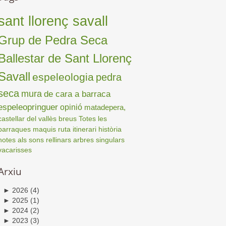
sant llorenç savall
Grup de Pedra Seca
Ballestar de Sant Llorenç
Savall
espeleologia
pedra
seca
mura
de cara a barraca
espeleopringuer
opinió
matadepera,
castellar del vallès
breus
Totes les
barraques
maquis
ruta
itinerari
història
notes als sons
rellinars
arbres singulars
vacarisses
Arxiu
►
2026
(4)
►
2025
(1)
►
2024
(2)
►
2023
(3)