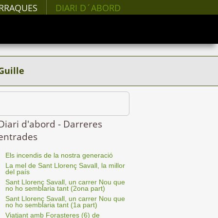
RRAQUES
DIARI D´ABORD
Guille
Diari d'abord - Darreres
entrades
Els incendis de la nostra generació
La mel de Sant Llorenç Savall, la millor
del país
Sant Llorenç Savall, un carrer Nou que
no ho semblaria tant (2ona part)
Sant Llorenç Savall, un carrer Nou que
no ho semblaria tant (1a part)
Viatjant amb Forasteres (6) de