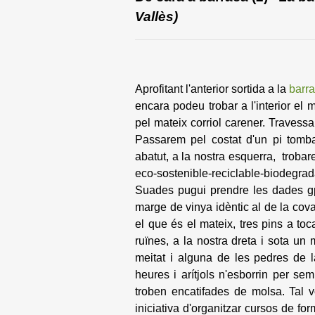
Vallès)
Aprofitant l'anterior sortida a la
barr
encara podeu trobar a l'interior el 
pel mateix corriol carener. Travessa
Passarem pel costat d'un pi tomb
abatut, a la nostra esquerra, trobar
eco-sostenible-reciclable-biodegrad
Suades pugui prendre les dades gps
marge de vinya idèntic al de la cov
el que és el mateix, tres pins a to
ruïnes, a la nostra dreta i sota un
meitat i alguna de les pedres de la
heures i arítjols n'esborrin per s
troben encatifades de molsa. Tal 
iniciativa d'organitzar cursos de fo