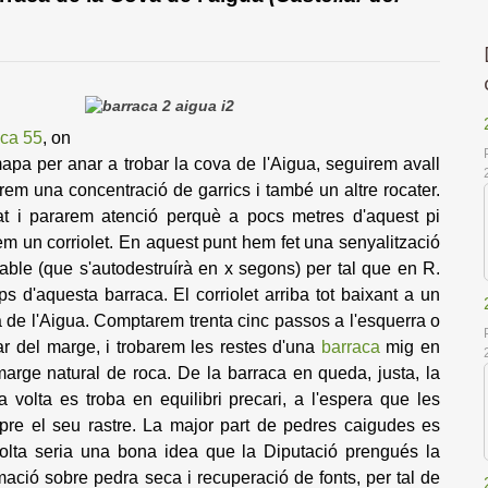
aca 55
, on
mapa per anar a trobar la cova de l'Aigua, seguirem avall
rem una concentració de garrics i també un altre rocater.
at i pararem atenció perquè a pocs metres d'aquest pi
em un corriolet. En aquest punt hem fet una senyalització
able (que s'autodestruírà en x segons) per tal que en R.
 d'aquesta barraca. El corriolet arriba tot baixant a un
a de l'Aigua. Comptarem trenta cinc passos a l'esquerra o
car del marge, i trobarem les restes d'una
barraca
mig en
 marge natural
de roca. De la barraca en queda, justa, la
 volta es troba en equilibri precari, a l'espera que les
empre el seu rastre. La major part de pedres caigudes es
volta seria una bona idea que la Diputació prengués la
rmació sobre pedra seca i recuperació de fonts, per tal de