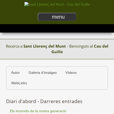
menu
Recerca a
Sant Llorenç del Munt
- Benvinguts al
Cau del
Guille
Autor
Galeria d'imatges
Vídeos
WebLinks
Diari d'abord - Darreres entrades
Els incendis de la nostra generació