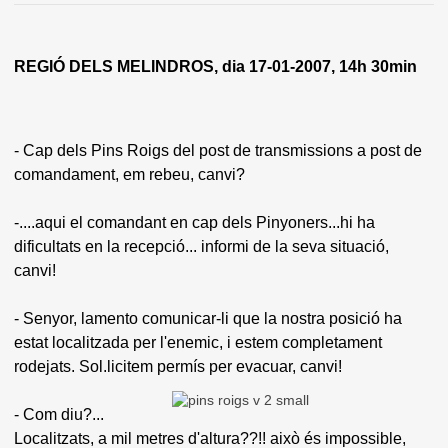
REGIÓ DELS MELINDROS, dia 17-01-2007, 14h 30min
- Cap dels Pins Roigs del post de transmissions a post de
comandament, em rebeu, canvi?
-....aqui el comandant en cap dels Pinyoners...hi ha
dificultats en la recepció... informi de la seva situació,
canvi!
- Senyor, lamento comunicar-li que la nostra posició ha
estat localitzada per l'enemic, i estem completament
rodejats. Sol.licitem permís per evacuar, canvi!
- Com diu?...
Localitzats, a mil metres d'altura??!! això és impossible,