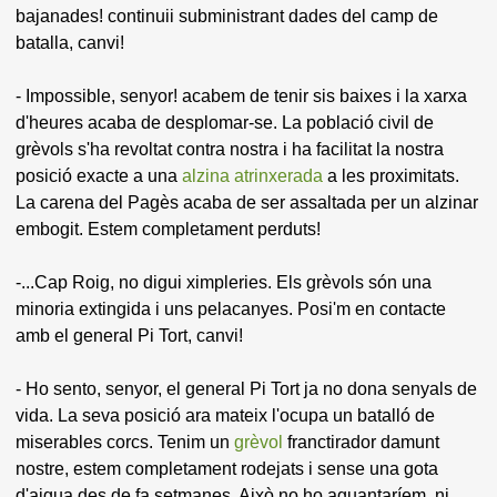
bajanades! continuii subministrant dades del camp de
batalla, canvi!
- Impossible, senyor! acabem de tenir sis baixes i la xarxa
d'heures acaba de desplomar-se. La població civil de
grèvols s'ha revoltat contra nostra i ha facilitat la nostra
posició exacte a una
alzina atrinxerada
a les proximitats.
La carena del Pagès acaba de ser assaltada per un alzinar
embogit. Estem completament perduts!
-...Cap Roig, no digui ximpleries. Els grèvols són una
minoria extingida i uns pelacanyes. Posi'm en contacte
amb el general Pi Tort, canvi!
- Ho sento, senyor, el general Pi Tort ja no dona senyals de
vida. La seva posició ara mateix l'ocupa un batalló de
miserables corcs. Tenim un
grèvol
franctirador damunt
nostre, estem completament rodejats i sense una gota
d'aigua des de fa setmanes. Això no ho aguantaríem ni