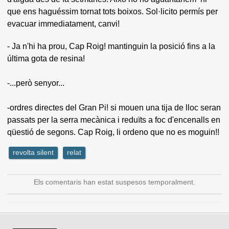
que ens haguéssim tornat tots boixos. Sol·licito permís per
evacuar immediatament, canvi!
- Ja n'hi ha prou, Cap Roig! mantinguin la posició fins a la
última gota de resina!
-...però senyor...
-ordres directes del Gran Pi! si mouen una tija de lloc seran
passats per la serra mecànica i reduïts a foc d'encenalls en
qüestió de segons. Cap Roig, li ordeno que no es moguin!!
revolta silent
relat
Els comentaris han estat suspesos temporalment.