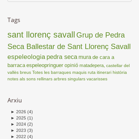
Tags
sant llorenç savall
Grup de Pedra
Seca Ballestar de Sant Llorenç Savall
espeleologia
pedra seca
mura
de cara a
barraca
espeleopringuer
opinió
matadepera,
castellar del
vallès
breus
Totes les barraques
maquis
ruta
itinerari
història
notes als sons
rellinars
arbres singulars
vacarisses
Arxiu
►
2026
(4)
►
2025
(1)
►
2024
(2)
►
2023
(3)
►
2022
(4)