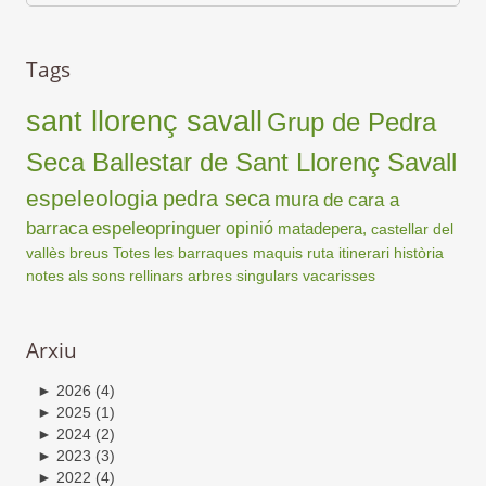
Tags
sant llorenç savall
Grup de Pedra
Seca Ballestar de Sant Llorenç Savall
espeleologia
pedra seca
mura
de cara a
barraca
espeleopringuer
opinió
matadepera,
castellar del
vallès
breus
Totes les barraques
maquis
ruta
itinerari
història
notes als sons
rellinars
arbres singulars
vacarisses
Arxiu
►
2026
(4)
►
2025
(1)
►
2024
(2)
►
2023
(3)
►
2022
(4)