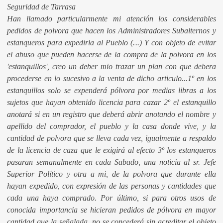
Seguridad de Tarrasa
Han llamado particularmente mi atención los considerables
pedidos de polvora que hacen los Administradores Subalternos y
estanqueros para expedirla al Pueblo (...) Y con objeto de evitar
el abuso que pueden hacerse de la compra de la polvora en los
'estanquillos', creo un deber mio trazar un plan con que debera
procederse en lo sucesivo a la venta de dicho articulo...1º en los
estanquillos solo se expenderá pólvora por medias libras a los
sujetos que hayan obtenido licencia para cazar 2º el estanquillo
anotará si en un registro que deberá abrir anotando el nombre y
apellido del comprador, el pueblo y la casa donde vive, y la
cantidad de polvora que se lleva cada vez, igualmente a respaldo
de la licencia de caza que le exigirá al efecto 3º los estanqueros
pasaran semanalmente en cada Sabado, una noticia al sr. Jefe
Superior Político y otra a mi, de la polvora que durante ella
hayan expedido, con expresión de las personas y cantidades que
cada una haya comprado. Por último, si para otros usos de
conocida importancia se hicieran pedidos de pólvora en mayor
cantidad que la señalada, no se concederá sin acreditar el objeto