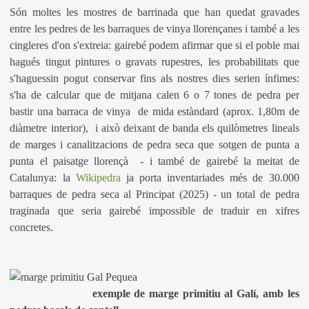
Són moltes les mostres de barrinada que han quedat gravades
entre les pedres de les barraques de vinya llorençanes i també a les
cingleres d'on s'extreia: gairebé podem afirmar que si el poble mai
hagués tingut pintures o gravats rupestres, les probabilitats que
s'haguessin pogut conservar fins als nostres dies serien ínfimes:
s'ha de calcular que de mitjana calen 6 o 7 tones de pedra per
bastir una barraca de vinya de mida estàndard (aprox. 1,80m de
diàmetre interior), i això deixant de banda els quilòmetres lineals
de marges i canalitzacions de pedra seca que sotgen de punta a
punta el paisatge llorençà - i també de gairebé la meitat de
Catalunya: la
Wikipedra
ja porta inventariades més de 30.000
barraques de pedra seca al Principat (2025) - un total de pedra
traginada que seria gairebé impossible de traduir en xifres
concretes.
exemple de marge primitiu al Galí, amb les