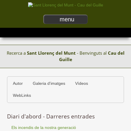
menu
Recerca a
Sant Llorenç del Munt
- Benvinguts al
Cau del
Guille
Autor
Galeria d'imatges
Vídeos
WebLinks
Diari d'abord - Darreres entrades
Els incendis de la nostra generació