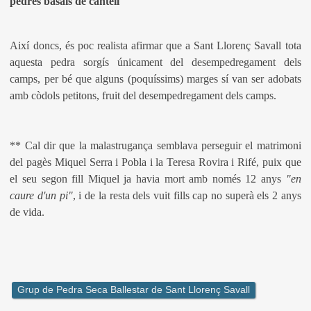
pedres basals de cantell
Així doncs, és poc realista afirmar que a Sant Llorenç Savall tota
aquesta pedra sorgís únicament del desempedregament dels
camps, per bé que alguns (poquíssims) marges sí van ser adobats
amb còdols petitons, fruit del desempedregament dels camps.
** Cal dir que la malastrugança semblava perseguir el matrimoni
del pagès Miquel Serra i Pobla i la Teresa Rovira i Rifé, puix que
el seu segon fill Miquel ja havia mort amb només 12 anys
"en
caure d'un pi"
, i de la resta dels vuit fills cap no superà els 2 anys
de vida.
Grup de Pedra Seca Ballestar de Sant Llorenç Savall