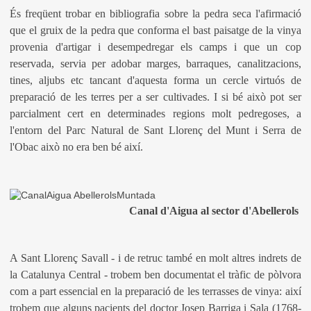
És freqüent trobar en bibliografia sobre la pedra seca l'afirmació
que el gruix de la pedra que conforma el bast paisatge de la vinya
provenia d'artigar i desempedregar els camps i que un cop
reservada, servia per adobar marges, barraques, canalitzacions,
tines, aljubs etc tancant d'aquesta forma un cercle virtuós de
preparació de les terres per a ser cultivades. I si bé això pot ser
parcialment cert en determinades regions molt pedregoses, a
l'entorn del Parc Natural de Sant Llorenç del Munt i Serra de
l'Obac això no era ben bé així.
Canal d'Aigua al sector d'Abellerols
A Sant Llorenç Savall - i de retruc també en molt altres indrets de
la Catalunya Central - trobem ben documentat el tràfic de pòlvora
com a part essencial en la preparació de les terrasses de vinya: així
trobem que alguns pacients del doctor Josep Barriga i Sala (1768-