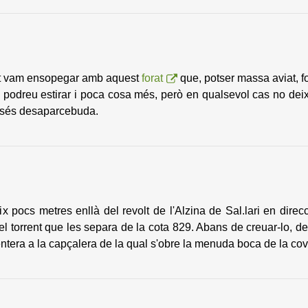
ort vam ensopegar amb aquest
forat
que, potser massa aviat, f
hi podreu estirar i poca cosa més, però en qualsevol cas no dei
ssés desaparcebuda.
ix pocs metres enllà del revolt de l'Alzina de Sal.lari en direc
el torrent que les separa de la cota 829. Abans de creuar-lo, de
rentera a la capçalera de la qual s'obre la menuda boca de la cov