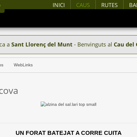
INICI
CAUS
RUTES
BA
ca a
Sant Llorenç del Munt
- Benvinguts al
Cau del 
os
WebLinks
 cova
UN FORAT BATEJAT A CORRE CUITA