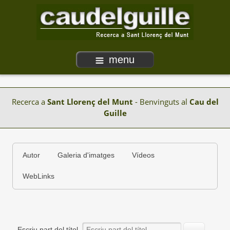
menu
Recerca a
Sant Llorenç del Munt
- Benvinguts al
Cau del
Guille
Autor
Galeria d'imatges
Vídeos
WebLinks
Escriu part del títol