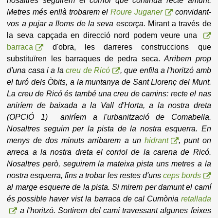
nosaltres seguirem el corriol que continua recte amunt.
Metres més enllà trobarem el
Roure Juganer
convidant-
vos a pujar a lloms de la seva escorça.
Mirant a través de
la seva capçada en direcció nord podem veure una
barraca
d'obra, les darreres construccions que
substituïren les barraques de pedra seca.
Arribem prop
d'una casa i a la
creu de Ricó
, que enfila a l'horitzó amb
el turó dels Òbits, a la muntanya de Sant Llorenç del Munt.
La creu de Ricó és també una creu de camins: recte el nas
aniríem de baixada a la Vall d'Horta, a la nostra dreta
(OPCIÓ 1) aniríem a l'urbanització de Comabella.
Nosaltres seguim per la pista de la nostra esquerra. En
menys de dos minuts arribarem a un
hidrant
, punt on
arreca a la nostra dreta el corriol de la carena de Ricó.
Nosaltres però, seguirem la mateixa pista uns metres a la
nostra esquerra, fins a trobar les restes d'uns
ceps bords
al marge esquerre de la pista. Si mirem per damunt el camí
és possible haver vist la barraca de cal Cumònia
retallada
a l'horitzó. Sortirem del camí travessant algunes feixes