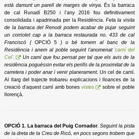
està damunt un parell de marges de vinya.
És la barraca
de cal Runadí B250 i l'any 2016 fou definitivament
consolidada i apadrinada per la Residència.
Feta la visita
de la barraca del Renodi podem acabar de pujar seguint
un corriolet cap a la barraca restaurada no. 433 de cal
Franciscó (
OPCIÓ 5
) o bé tornem al banc de la
Residència i anem al poble seguint l'anomenat
'camí del
Cel'.
Un camí que fou pensat per tal que els avis de la
residència poguéssin evitar els perills de la proximitat de la
carretera i poder anar i venir planerament
. Un cel de camí.
Al llarg del trajecte trobareu explicacions i lloances de la
creació d'aquest camí amb bones
vistes
sobre el poble
llorençà.
OPCIÓ 1. La barraca del Puig Cornador
. Seguint la pista
de la dreta de la Creu de Ricó, en pocs segons trobem que