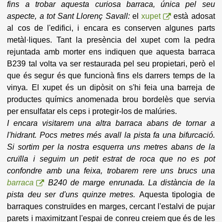
fins a trobar aquesta curiosa barraca, única pel seu
aspecte, a tot Sant Llorenç Savall:
el
xupet
està adosat
al cos de l'edifici, i encara es conserven algunes parts
metàl·liques. Tant la presència del xupet com la pedra
rejuntada amb morter ens indiquen que aquesta barraca
B239 tal volta va ser restaurada pel seu propietari, però el
que és segur és que funcionà fins els darrers temps de la
vinya. El xupet és un dipòsit on s'hi feia una barreja de
productes químics anomenada brou bordelès que servia
per ensulfatar els ceps i protegir-los de malúries.
I encara visitarem una altra barraca abans de tornar a
l'hidrant. Pocs metres més avall la pista fa una bifurcació.
Si sortim per la nostra esquerra uns metres abans de la
cruïlla i seguim un petit estrat de roca que no es pot
confondre amb una feixa, trobarem rere uns brucs una
barraca
B240 de marge enrunada. La distància de la
pista deu ser d'uns quinze metres.
Aquesta tipologia de
barraques construïdes en marges, cercant l'estalvi de pujar
parets i maximitzant l'espai de conreu creiem que és de les