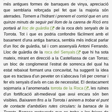
més antigues formes de barraques de vinya, apreciació
que semblaria reforçada pel fet que la majoria són
aterrades.
Tornem a l'hidrant i prenem el corriol que en uns
quinze minuts de seguir pel llom de la carena de Ricó ens
portarà al
lloc de guàrdia
de la roca dels senyals de la
Torrota.
Tot i que es podria confondre fàcilment amb el
basament d'una antiga barraca, sembla més indicat parlar
d'un lloc de guàrdia, tal i com assenyalà Antoni Ferrando.
Lloc de guàrdia de la
roca del Senyals
que hi ha sota
mateix, mirant en direcció a la Castellassa de can Torras;
un bloc de conglomerat l'estrat de sorrenca del qual ha
estat rebaixat formant una concavitat, ha suggerit la idea
que es tractava d'un peveter on s'abocava l'oli per cremar i
fer els senyals d'avís en cas de necessitat. El destacament
sojornaria a l'anomenada
torrota de la Roca
, les ruïnes
d'un fortificació alt-medieval que avui encara són ben
visibles.
Baixarem fins a la Torrota i anirem a trobar el punt
de contacte d'ambdúes rutes circulars: la barraca de la