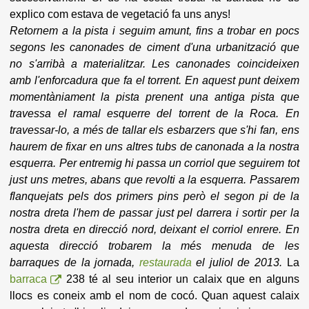
explico com estava de vegetació fa uns anys!
Retornem a la pista i seguim amunt, fins a trobar en pocs
segons les canonades de ciment d'una urbanització que
no s'arribà a materialitzar.
Les canonades coincideixen
amb l'enforcadura que fa el torrent. En aquest punt deixem
momentàniament la pista prenent una antiga pista que
travessa el ramal esquerre del torrent de la Roca. En
travessar-lo, a més de tallar els esbarzers que s'hi fan, ens
haurem de fixar en uns altres tubs de canonada a la nostra
esquerra. Per entremig hi passa un corriol que seguirem tot
just uns metres, abans que revolti a la esquerra. Passarem
flanquejats pels dos primers pins però el segon pi de la
nostra dreta l'hem de passar just pel darrera i sortir per la
nostra dreta en direcció nord, deixant el corriol enrere.
En
aquesta direcció trobarem la més menuda de les
barraques de la jornada,
restaurada
el juliol de 2013.
La
barraca
238 té al seu interior un calaix que en alguns
llocs es coneix amb el nom de cocó. Quan aquest calaix