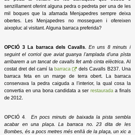
senzillament oferint alguna pedra o pedreta per una de les
mil boques que la afamada Menjapedres sempre deixa
obertes. Les Menjapedres no mosseguen i ofereixen
aixopluc al visitant. Alguna barraca preferida?
OPCIÓ 3 La barraca dels Cavalls
.
En uns 8 minuts i
seguint el corriol que aviat guanya l'amplada d'una pìsta
arribarem a un tancat de cavalls fet amb cinta elèctrica
. Al
costat dret del camí la
barraca
dels Cavalls B237. Una
barraca feta en un marge de terra obert. La barraca
conservava la pedra caiguda a l'interior, la qual cosa la
convertia en una bona candidata a ser
restaurada
a finals
de 2012.
OPCIÓ 4
En pocs minuts de baixada la pista sembla
.
acabar en una plaça. La barraca no. 23 dita de les
Bombes, és a pocs metres més enllà de la plaça, un xic a