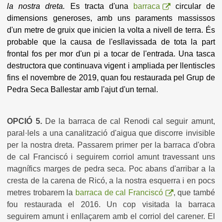
la nostra dreta.
Es tracta d'una
barraca
circular de
dimensions generoses, amb uns paraments massissos
d'un metre de gruix que inicien la volta a nivell de terra. És
probable que la causa de l'esllavissada de tota la part
frontal fos per mor d'un pi a tocar de l'entrada. Una tasca
destructora que continuava vigent i ampliada per llentiscles
fins el novembre de 2019, quan fou restaurada pel Grup de
Pedra Seca Ballestar amb l'ajut d'un ternal.
OPCIÓ 5.
De la barraca de cal Renodi cal seguir amunt,
paral·lels a una canalització d'aigua que discorre invisible
per la nostra dreta. Passarem primer per la barraca d'obra
de cal Franciscó i seguirem corriol amunt travessant uns
magnífics marges de pedra seca. Poc abans d'arribar a la
cresta de la carena de Ricó, a la nostra esquerra i en pocs
metres trobarem la
barraca de cal Franciscó
, que també
fou restaurada el 2016. Un cop visitada la barraca
seguirem amunt i enllaçarem amb el corriol del carener. El