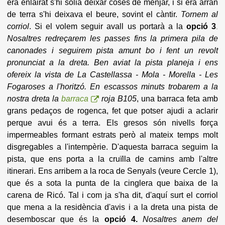
era enlairat s'hi solia deixar coses de menjar, i si era arran
de terra s'hi deixava el beure, sovint el càntir.
Tornem al
corriol
. Si el volem seguir avall us portarà a la
opció 3
.
Nosaltres redreçarem les passes fins la primera pila de
canonades i seguirem pista amunt bo i fent un revolt
pronunciat a la dreta. Ben aviat la pista planeja i ens
ofereix la vista de La Castellassa - Mola - Morella - Les
Fogaroses a l'horitzó. En escassos minuts trobarem a la
nostra dreta la
barraca
roja B105
, una barraca feta amb
grans pedaços de rogenca, fet que potser ajudi a aclarir
perque avui és a terra. Els gresos són nivells força
impermeables formant estrats però al mateix temps molt
disgregables a l'intempèrie.
D'aquesta barraca seguim la
pista, que ens porta a la cruïlla de camins amb l'altre
itinerari. Ens arribem a la roca de Senyals (veure Cercle 1),
que és a sota la punta de la cinglera que baixa de la
carena de Ricó.
Tal i com ja s'ha dit, d'aquí surt el corriol
que mena a la residència d'avis i a la dreta una pista de
desemboscar que és la
opció 4.
Nosaltres anem del