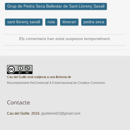
Grup de Pedra Seca Ballestar de Sant Llorenç Savall
sant llorenç savall
ruta
itinerari
pedra seca
Els comentaris han estat suspesos temporalment.
Cau del Guille està subjecta a una llicència de
Reconeixement-NoComercial 4.0 Internacional de Creative Commons
Contacte
Cau del Guille. 2016.
jguillemot23@gmail.com