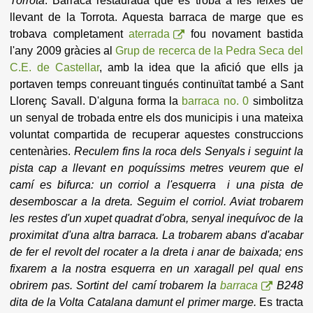
Torrota
. Barraca restaurada que es troba a les feixes de
llevant de la Torrota. Aquesta barraca de marge que es
trobava completament
aterrada
fou novament bastida
l'any 2009 gràcies al
Grup de recerca de la Pedra Seca del
C.E. de Castellar
, amb la idea que la afició que ells ja
portaven temps conreuant tingués continuïtat també a Sant
Llorenç Savall. D'alguna forma la
barraca no. 0
simbolitza
un senyal de trobada entre els dos municipis i una mateixa
voluntat compartida de recuperar aquestes construccions
centenàries.
Reculem fins la roca dels Senyals i seguint la
pista cap a llevant e
n poquíssims metres veurem que el
camí es bifurca: un corriol a l'esquerra i una pista de
desemboscar a la dreta. Seguim el corriol.
Aviat trobarem
les restes d'un xupet quadrat d'obra, senyal inequívoc de la
proximitat d'una altra barraca. La trobarem abans d'acabar
de fer el revolt del rocater a la dreta i anar de baixada; ens
fixarem a la nostra esquerra en un xaragall pel qual ens
obrirem pas. Sortint del camí trobarem la
barraca
B248
dita de la Volta Catalana damunt el primer marge.
Es tracta