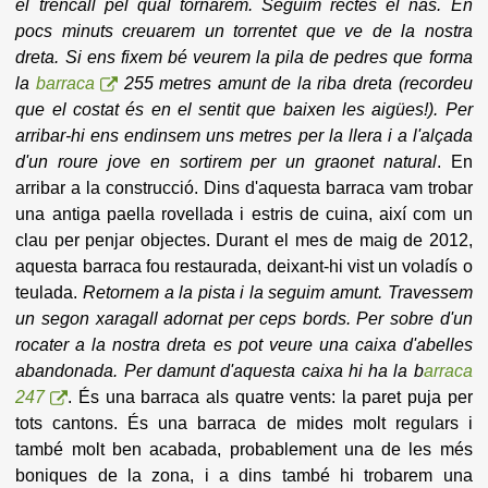
el trencall pel qual tornarem. Seguim rectes el nas
. En
pocs minuts creuarem un torrentet que ve de la nostra
dreta. Si ens fixem bé veurem la pila de pedres que forma
la
barraca
255 metres amunt de la riba dreta (recordeu
que el costat és en el sentit que baixen les aigües!). Per
arribar-hi ens endinsem uns metres per la llera i a l'alçada
d'un roure jove en sortirem per un graonet natural
. En
arribar a la construcció. Dins d'aquesta barraca vam trobar
una antiga paella rovellada i estris de cuina, així com un
clau per penjar objectes. Durant el mes de maig de 2012,
aquesta barraca fou restaurada, deixant-hi vist un voladís o
teulada.
Retornem a la pista i la seguim amunt. Travessem
un segon xaragall adornat per ceps bords. Per sobre d'un
rocater a la nostra dreta es pot veure una caixa d'abelles
abandonada. Per damunt d'aquesta caixa hi ha la b
arraca
247
. És una barraca als quatre vents: la paret puja per
tots cantons. És una barraca de mides molt regulars i
també molt ben acabada, probablement una de les més
boniques de la zona, i a dins també hi trobarem una