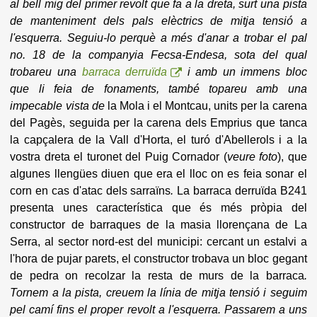
al bell mig del primer revolt que fa a la dreta, surt una pista
de manteniment dels pals elèctrics de mitja tensió a
l'esquerra. Seguiu-lo perquè a més d'anar a trobar el pal
no. 18
de la companyia Fecsa-Endesa, sota del qual
trobareu una
barraca derruïda
i amb un immens bloc
que li feia de fonaments, també topareu amb una
impecable vista de
la Mola i el Montcau, units per la carena
del Pagès, seguida per la carena dels Emprius que tanca
la capçalera de la Vall d'Horta, el turó d'Abellerols i a la
vostra dreta el turonet del Puig Cornador (
veure foto
), que
algunes llengües diuen que era el lloc on es feia sonar el
corn en cas d'atac dels sarraïns
.
La barraca derruïda B241
presenta unes característica que és més pròpia del
constructor de barraques de la masia llorençana de La
Serra, al sector nord-est del municipi: cercant un estalvi a
l'hora de pujar parets, el constructor trobava un bloc gegant
de pedra on recolzar la resta de murs de la barraca
.
Tornem a la pista, creuem la línia de mitja tensió i seguim
pel camí fins el proper revolt a l'esquerra. Passarem a uns