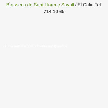
Brasseria de Sant Llorenç Savall
/
El Caliu
Tel.
714 10 65
{audio autostart}marxapedra.mp3{/audio}