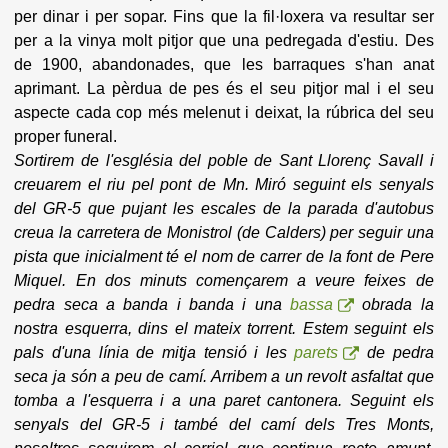
per dinar i per sopar. Fins que la fil·loxera va resultar ser
per a la vinya molt pitjor que una pedregada d'estiu. Des
de 1900, abandonades, que les barraques s'han anat
aprimant. La pèrdua de pes és el seu pitjor mal i el seu
aspecte cada cop més melenut i deixat, la rúbrica del seu
proper funeral.
Sortirem de l'església del poble de Sant Llorenç SavalI i
creuarem el riu pel pont de Mn. Miró seguint els senyals
del GR-5 que pujant les escales de la parada d'autobus
creua la carretera de Monistrol (de Calders) per seguir una
pista que inicialment té el nom de carrer de la font de Pere
Miquel. En dos minuts començarem a veure feixes de
pedra seca a banda i banda i una
bassa
obrada la
nostra esquerra, dins el mateix torrent. Estem seguint els
pals d'una línia de mitja tensió i les
parets
de pedra
seca ja són a peu de camí. Arribem a un revolt asfaltat que
tomba a l'esquerra i a una paret cantonera. Seguint els
senyals del GR-5 i també del camí dels Tres Monts,