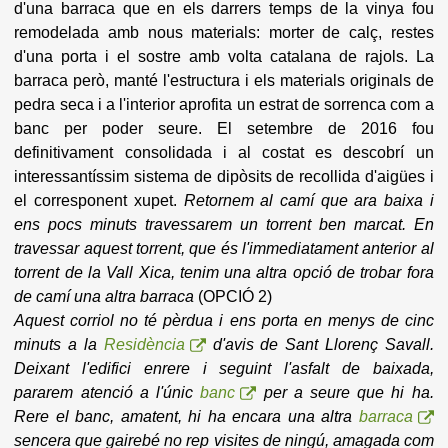
d'una barraca que en els darrers temps de la vinya fou
remodelada amb nous materials: morter de calç, restes
d'una porta i el sostre amb volta catalana de rajols. La
barraca però, manté l'estructura i els materials originals de
pedra seca i a l'interior aprofita un estrat de sorrenca com a
banc per poder seure. El setembre de 2016 fou
definitivament consolidada i al costat es descobrí un
interessantíssim sistema de dipòsits de recollida d'aigües i
el corresponent xupet.
Retornem al camí que ara baixa i
ens pocs minuts travessarem un torrent ben marcat. En
travessar aquest torrent, que és l'immediatament anterior al
torrent de la Vall Xica, tenim una altra opció de trobar fora
de camí una altra barraca
(OPCIÓ 2)
Aquest corriol no té pèrdua i ens porta en menys de cinc
minuts a la
Residència
d'avis de Sant Llorenç Savall.
Deixant l'edifici enrere i seguint l'asfalt de baixada,
pararem atenció a l'únic
banc
per a seure que hi ha.
Rere el banc, amatent, hi ha encara una altra
barraca
sencera que gairebé no rep visites de ningú, amagada com