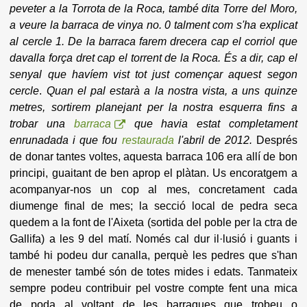
peveter a la Torrota de la Roca, també dita Torre del Moro,
a veure la barraca de vinya no. 0 talment com s'ha explicat
al cercle 1. De la barraca farem drecera cap el corriol que
davalla força dret cap el torrent de la Roca. És a dir, cap el
senyal que havíem vist tot just començar aquest segon
cercle
.
Quan el pal estarà a la nostra vista, a uns quinze
metres, sortirem planejant per la nostra esquerra fins a
trobar una
barraca
que havia estat completament
enrunadada i que fou
restaurada
l'abril de 2012.
Després
de donar tantes voltes, aquesta barraca 106 era allí de bon
principi, guaitant de ben aprop el plàtan. Us encoratgem a
acompanyar-nos un cop al mes, concretament cada
diumenge final de mes; la secció local de pedra seca
quedem a la font de l'Aixeta (sortida del poble per la ctra de
Gallifa) a les 9 del matí. Només cal dur il·lusió i guants i
també hi podeu dur canalla, perquè les pedres que s'han
de menester també són de totes mides i edats. Tanmateix
sempre podeu contribuir pel vostre compte fent una mica
de poda al voltant de les barraques que trobeu o