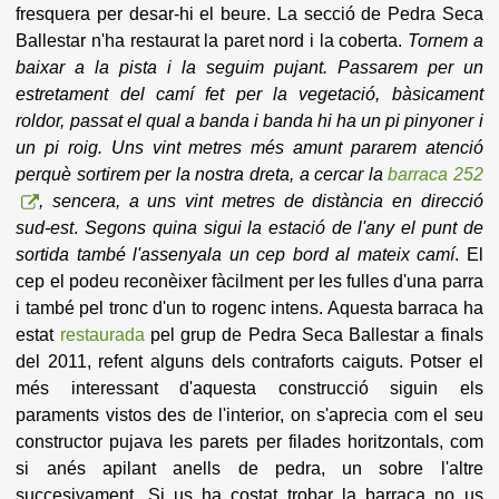
fresquera per desar-hi el beure. La secció de Pedra Seca
Ballestar n'ha restaurat la paret nord i la coberta.
Tornem a
baixar a la pista i la seguim pujant.
Passarem per un
estretament del camí fet per la vegetació, bàsicament
roldor, passat el qual a banda i banda hi ha un pi pinyoner i
un pi roig. Uns vint metres més amunt pararem atenció
perquè sortirem per la nostra dreta, a cercar la
barraca 252
, sencera, a uns vint metres de distància en direcció
sud-est
.
Segons quina sigui la estació de l'any el punt de
sortida també l'assenyala un cep bord al mateix camí
. El
cep el podeu reconèixer fàcilment per les fulles d'una parra
i també pel tronc d'un to rogenc intens. Aquesta barraca ha
estat
restaurada
pel grup de Pedra Seca Ballestar a finals
del 2011, refent alguns dels contraforts caiguts. Potser el
més interessant d'aquesta construcció siguin els
paraments vistos des de l'interior, on s'aprecia com el seu
constructor pujava les parets per filades horitzontals, com
si anés apilant anells de pedra, un sobre l'altre
succesivament.
Si us ha costat trobar la barraca no us