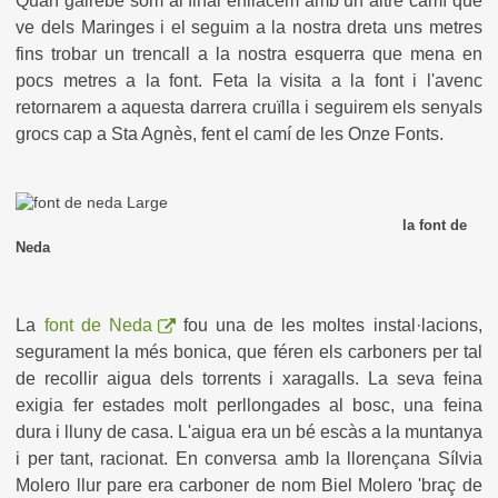
Quan gairebé som al final enllacem amb un altre camí que
ve dels Maringes i el seguim a la nostra dreta uns metres
fins trobar un trencall a la nostra esquerra que mena en
pocs metres a la font. Feta la visita a la font i l'avenc
retornarem a aquesta darrera cruïlla i seguirem els senyals
grocs cap a Sta Agnès, fent el camí de les Onze Fonts.
la font de
Neda
La
font de Neda
fou una de les moltes instal·lacions,
segurament la més bonica, que féren els carboners per tal
de recollir aigua dels torrents i xaragalls. La seva feina
exigia fer estades molt perllongades al bosc, una feina
dura i lluny de casa. L'aigua era un bé escàs a la muntanya
i per tant, racionat. En conversa amb la llorençana Sílvia
Molero llur pare era carboner de nom Biel Molero 'braç de