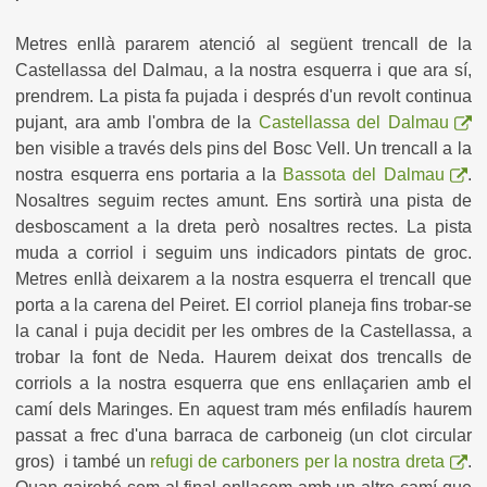
Metres enllà pararem atenció al següent trencall de la
Castellassa del Dalmau, a la nostra esquerra i que ara sí,
prendrem. La pista fa pujada i després d'un revolt continua
pujant, ara amb l'ombra de la
Castellassa del Dalmau
ben visible a través dels pins del Bosc Vell. Un trencall a la
nostra esquerra ens portaria a la
Bassota del Dalmau
.
Nosaltres seguim rectes amunt. Ens sortirà una pista de
desboscament a la dreta però nosaltres rectes. La pista
muda a corriol i seguim uns indicadors pintats de groc.
Metres enllà deixarem a la nostra esquerra el trencall que
porta a la carena del Peiret. El corriol planeja fins trobar-se
la canal i puja decidit per les ombres de la Castellassa, a
trobar la font de Neda. Haurem deixat dos trencalls de
corriols a la nostra esquerra que ens enllaçarien amb el
camí dels Maringes. En aquest tram més enfiladís haurem
passat a frec d'una barraca de carboneig (un clot circular
gros) i també un
refugi de carboners per la nostra dreta
.