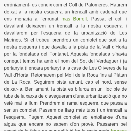
erròniament- es coneix com el Coll de Palomeres. Haurem
deixat a la nostra esquerra un trencall amb cadenat que
ens menaria a l'enrunat
mas Borrell
. Passat el coll i
davallant deixarem un trencall a la nostra esquerra i
davallarem per l'esquena de la urbanització de Les
Marines. Si el trobeu, prendreu un corriolet que surt a la
nostra esquerra i que davalla a la pista de la Vall d'Horta
per la fondalada del Fontanet. Aquesta fondalada s'havia
conegut temps ha amb el nom del Sot del Verdaguer i ja
pertanyia (i encara pertany) a la casa de Les Oliveres de la
Vall d'Horta. Retornarem pel Molí de la Roca fins al Plàtan
de La Roca. Seguirem pista amunt, cap el nord, sense
deixar-la. Ben amunt, la pista es bifurca en un lloc ple de
tubs de la xarxa de clavegueram d'una urbanització que no
veié mai la llum. Prendrem el ramal esquerre, que passa a
ser un corriolet. Passem de llarg més tubs i un trencall a
l'esquerra. Pugem. Aquest corriolet sol entollar-se d'una
aigua que encara no sabem d'on prové. Passarem pel