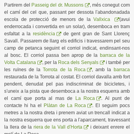
Partirem del
Passeig del dr. Mussons
, més conegut com
el camí del cel que, passant per dessota l'abandonadada
escola de protecció de menors de la
Vallxica
(avui
enderrocada i convertida en un solar), desemboca en tram
esfaltat a la
residència
de gent gran de Sant Llorenç
Savall. Passarem de llarg els edificis i travessarem pel seu
camp de petanca seguint el corriol indicat, endinsant-nos
al bosc. El corriol passa ben aprop de la
barraca de la
Volta Catalana
, per la
Roca dels Senyals
i també per
les ruïnes de la
Torrota de la Roca
, amb la
barraca
restaurada de la Torrota al costat. El corriol davalla amb fort
pendent, denudat pel pas indiscriminat de bicicletes, i
s'uneix a la pista que desemboca a la nostra esquerra amb
el camí que porta al mas de
La Roca
. Al punt de
contacte hi ha el
Plàtan de La Roca
. El seguim pocs
metres a la nostra dreta i prenem aviat un trencall indicat a
la nostra esquerra que ens porta a l'aparcament, travessant
la llera de la
riera de la Vall d'Horta
i deixant enrere el