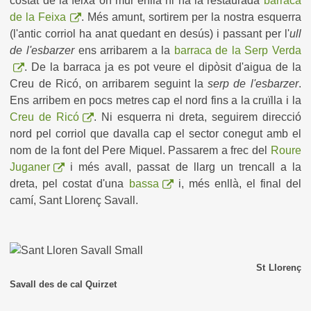
costat de la feixa on mur enllà hi ha la restaurada
barraca
de la Feixa
. Més amunt, sortirem per la nostra esquerra
(l'antic corriol ha anat quedant en desús) i passant per l'
ull
de l'esbarzer
ens arribarem a la
barraca de la Serp Verda
. De la barraca ja es pot veure el dipòsit d'aigua de la
Creu de Ricó, on arribarem seguint la
serp de l'esbarzer
.
Ens arribem en pocs metres cap el nord fins a la cruïlla i la
Creu de Ricó
. Ni esquerra ni dreta, seguirem direcció
nord pel corriol que davalla cap el sector conegut amb el
nom de la font del Pere Miquel. Passarem a frec del
Roure
Juganer
i més avall, passat de llarg un trencall a la
dreta, pel costat d'una
bassa
i, més enllà, el final del
camí, Sant Llorenç Savall.
St Llorenç
Savall des de cal Quirzet