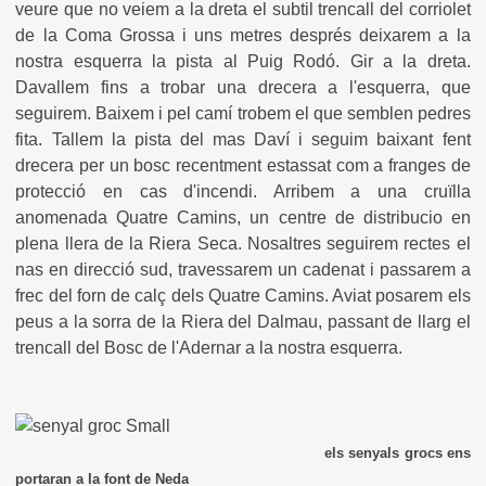
veure que no veiem a la dreta el subtil trencall del corriolet
de la Coma Grossa i uns metres després deixarem a la
nostra esquerra la pista al Puig Rodó. Gir a la dreta.
Davallem fins a trobar una drecera a l'esquerra, que
seguirem. Baixem i pel camí trobem el que semblen pedres
fita. Tallem la pista del mas Daví i seguim baixant fent
drecera per un bosc recentment estassat com a franges de
protecció en cas d'incendi. Arribem a una cruïlla
anomenada Quatre Camins, un centre de distribucio en
plena llera de la Riera Seca. Nosaltres seguirem rectes el
nas en direcció sud, travessarem un cadenat i passarem a
frec del forn de calç dels Quatre Camins. Aviat posarem els
peus a la sorra de la Riera del Dalmau, passant de llarg el
trencall del Bosc de l'Adernar a la nostra esquerra.
els senyals grocs ens
portaran a la font de Neda