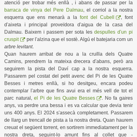
atenció per trobar més enllà , i abans de passar per la
barraca de vinya del Pere Dalmau
, el corriol a la nostra
esquerra que ens menarà a la
font del Cubell
, font
d'aixeta i principal proveïdora d'aigua de la casa del
Dalmau. Baixem i passem per sota les
despulles d'un pi
cruspit
per l'alzina que el sostè. Algú el batejaria com un
arbre levitant
.
Quan haurem arribat de nou a la cruïlla dels Quatre
Camins, prendrem la mateixa drecera d'abans, però ara
seguirem la pista del Daví cap a la nostra esquerra.
Passarem pel costat del petit avenc del Pi de les Quatre
Besses i metres enllà, si ho desitgeu, encara podeu
contemplar l'arbre que fins avui era el més vell de tot el
parc natural,
el Pi de les Quatre Besses
. No fa gaires
anys, va perdre una bessa i es va calcular que devia tenir
uns 400 anys. El 2024 s'assecà completament. Passarem
de llarg un trencall de pista a la nostra dreta. Quan haurem
creuat el següent torrent, en sortirem immediatament per la
nostra dreta, seguint-lo amunt fins al collet que -