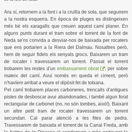
Ara sí, retornem a la font i a la cruïlla de sota, que seguirem
a la nostra esquerra. En època de pluges es distingeixen
més bé els xaragalls que creuen aquest camí planer. En
alguns punts durant el tram sobre el torrent de la font de
Neda se'ns convida a desviar-nos de baixada per rocaters
que ens portarien a la Riera del Dalmau. Nosaltres però,
hem de seguir fidels els senyals grocs. Baixarem un tram
de rocater i travessarem un torrent. Passat el torrent
trobarem les restes d'un
embassament obrat
, per sobre
mateix del camí. Avui només en queda el ciment, però
n'havíem arribat a veure el dipòsit fet de totxana.
Pel camí trobarem places carboneres, trencalls d'antigues
pistes de desboscar avui abandonades, i també algun forat
rectangular de carbonet (no, no són tombes, això!). Baixant
un altre petit tram de rocater travessarem un torrent
secundari. Cal parar atenció a les fites de pedra.
Travessarem de baixada el torrent de la Canal Freda, amb