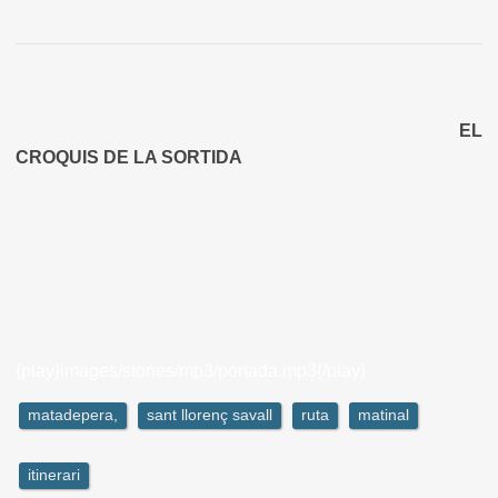
EL
CROQUIS DE LA SORTIDA
{play}images/stories/mp3/portada.mp3{/play}
matadepera,
sant llorenç savall
ruta
matinal
itinerari