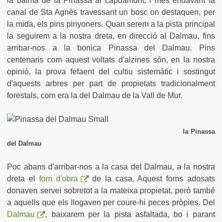
la balma de la Pinassa al capdamunt, i més endavant la
canal de Sta Agnès travessant un bosc on destaquen, per
la mida, els pins pinyoners. Quan serem a la pista principal
la seguirem a la nostra dreta, en direcció al Dalmau, fins
arribar-nos a la bonica Pinassa del Dalmau. Pins
centenaris com aquest voltats d'alzines són, en la nostra
opinió, la prova fefaent del cultiu sistemàtic i sostingut
d'aquests arbres per part de propietats tradicionalment
forestals, com era la del Dalmau de la Vall de Mur.
la Pinassa
del Dalmau
Poc abans d'arribar-nos a la casa del Dalmau, a la nostra
dreta el
forn d'obra
de la casa. Aquest forns adosats
donaven servei sobretot a la mateixa propietat, però també
a aquells que els llogaven per coure-hi peces pròpies. Del
Dalmau
, baixarem per la pista asfaltada, bo i parant