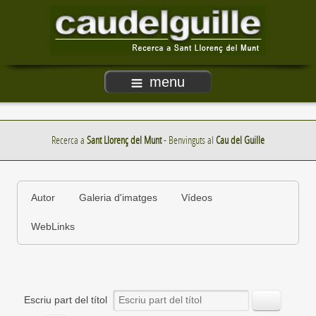
menu
Recerca a
Sant Llorenç del Munt
- Benvinguts al
Cau del Guille
Autor
Galeria d'imatges
Vídeos
WebLinks
Escriu part del títol