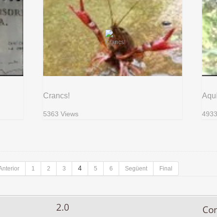
Crancs!
Aquí
5363 Views
4933
4
Anterior
1
2
3
5
6
Següent
Final
2.0
Co