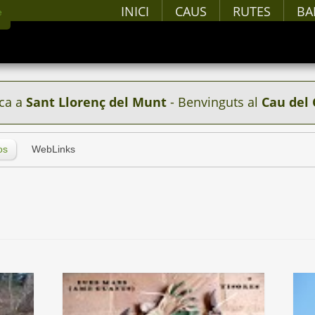
INICI
CAUS
RUTES
BA
ca a
Sant Llorenç del Munt
- Benvinguts al
Cau del 
os
WebLinks