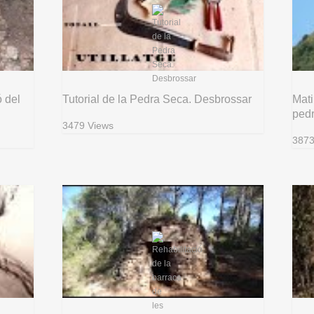
ó del
Tutorial de la Pedra Seca. Desbrossar
Mati
ped
3479 Views
3873