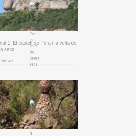
nal 1. El castell de Pera i la volta de
ra seca
 Views