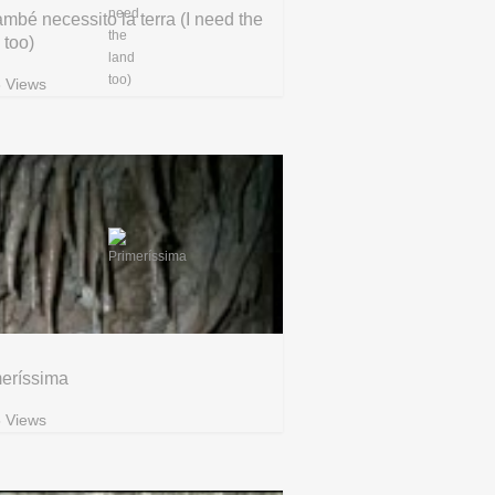
ambé necessito la terra (I need the
 too)
 Views
meríssima
 Views