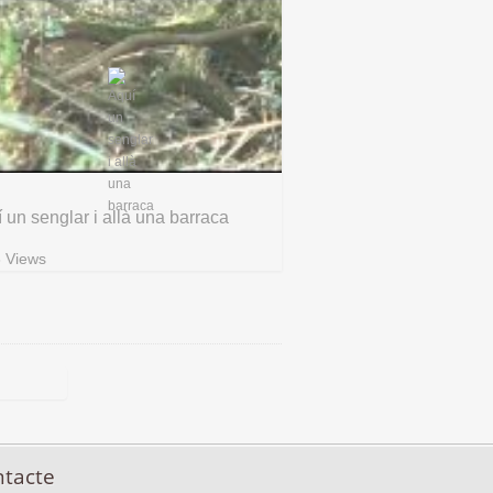
 un senglar i allà una barraca
 Views
ntacte