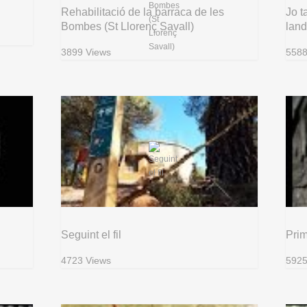
Rehabilitació de la barraca de les
Jo t
Bombes (St Llorenç Savall)
land
3899 Views
5588
Seguint el fil
Pri
4723 Views
5925