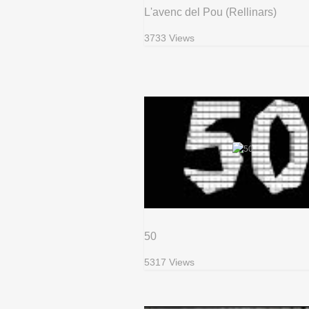
L'avenc del Pou (Rellinars)
3733 Views
50
5317 Views