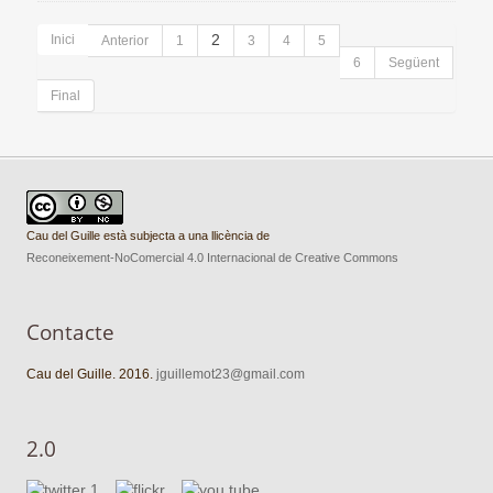
Inici
2
Anterior
1
3
4
5
6
Següent
Final
Cau del Guille està subjecta a una llicència de
Reconeixement-NoComercial 4.0 Internacional de Creative Commons
Contacte
Cau del Guille. 2016.
jguillemot23@gmail.com
2.0