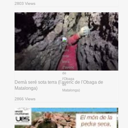
2803 Views
Demà seré sota terra (l'avenc de l'Obaga de
Matalonga)
2866 Views