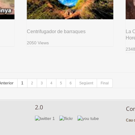
Centrifugador de barraques
La C
Hor
2050 Views
2348
Anterior
1
2
3
4
5
6
Següent
Final
2.0
Co
Cau d