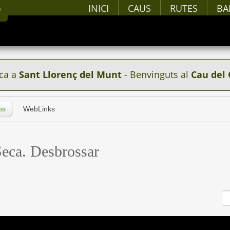
INICI
CAUS
RUTES
BA
ca a
Sant Llorenç del Munt
- Benvinguts al
Cau del 
os
WebLinks
Seca. Desbrossar