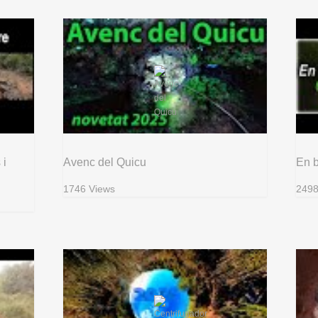
 i
Avenc del Quicu
En 
1746 Views
2498