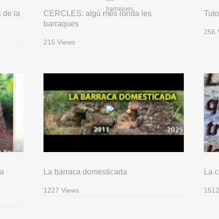
 de la
CERCLES: algú més ronda les
Tuto
barraques
256 
215 Views
 a
La barraca domesticada
La c
1227 Views
1512