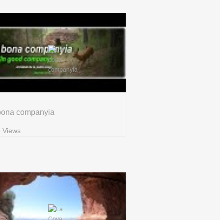
bona companyia
 Views