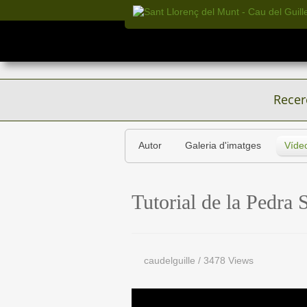
Recer
Autor
Galeria d'imatges
Víde
Tutorial de la Pedra 
caudelguille
/
3478 Views