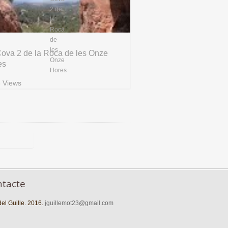
ova 2 de la Roca de les Onze
es
 Views
ntacte
el Guille. 2016.
jguillemot23@gmail.com