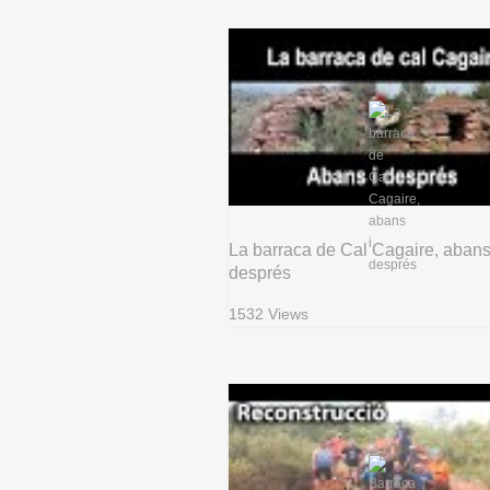
La barraca de Cal Cagaire, abans
després
1532 Views