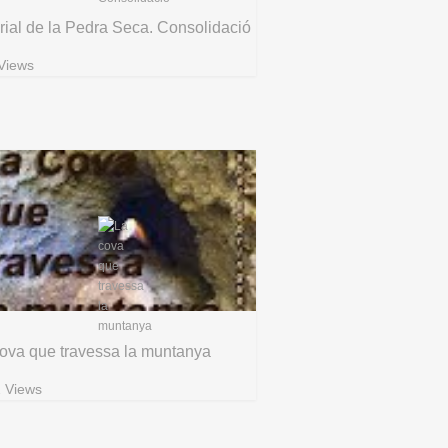
rial de la Pedra Seca. Consolidació
Views
ova que travessa la muntanya
 Views