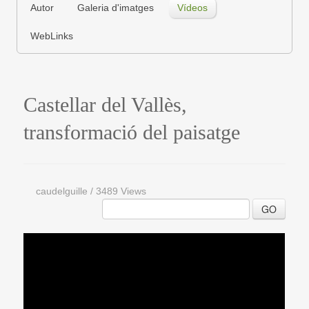
Autor
Galeria d'imatges
Vídeos
WebLinks
Castellar del Vallès,
transformació del paisatge
caudelguille
/
3489 Views
GO