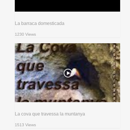
La barraca domesticada
1230 Views
La cova que travessa la muntanya
1513 Views