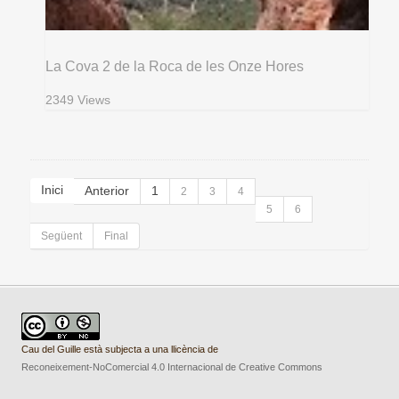
La Cova 2 de la Roca de les Onze Hores
2349 Views
Inici
Anterior
1
2
3
4
5
6
Següent
Final
Cau del Guille està subjecta a una llicència de
Reconeixement-NoComercial 4.0 Internacional de Creative Commons