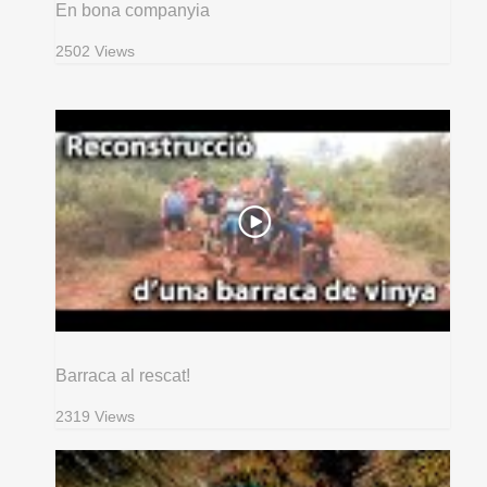
En bona companyia
2502 Views
Barraca al rescat!
2319 Views