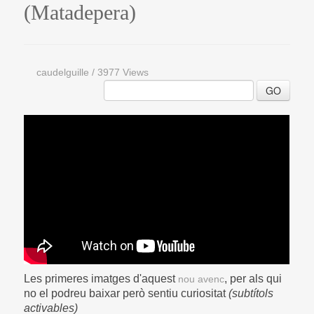
(Matadepera)
caudelguille
/
3977 Views
GO
Les primeres imatges d'aquest
, per als qui
nou avenc
no el podreu baixar però sentiu curiositat
(subtítols
activables)