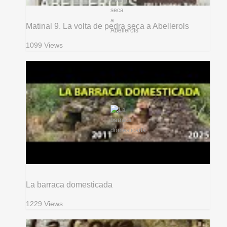
Matinal 9. La volta de pedra seca a Abellerols
1099 Views
La barraca domesticada
1229 Views