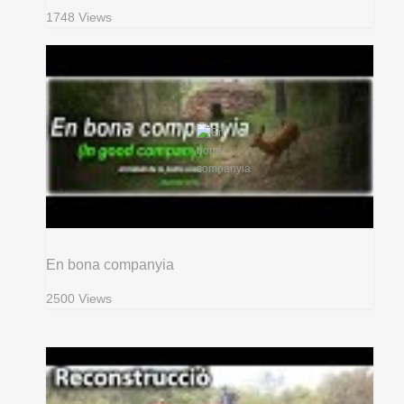
1748 Views
En bona companyia
2500 Views