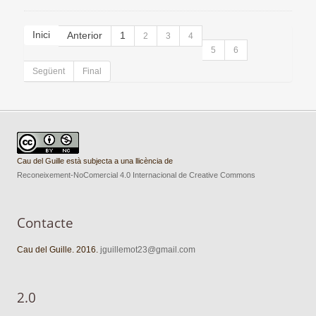
Inici
Anterior
1
2
3
4
5
6
Següent
Final
Cau del Guille està subjecta a una llicència de
Reconeixement-NoComercial 4.0 Internacional de Creative Commons
Contacte
Cau del Guille. 2016.
jguillemot23@gmail.com
2.0